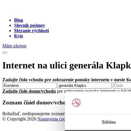
Blog
Slovník pojmov
Meranie rýchlosti
Kvíz
Mám záujem
Internet na ulici generála Kla
Zadajte číslo vchodu pre zobrazenie ponuky internetu v meste 
Zadajte číslo domu/vchodu
pre zobrazenie ponuky internetu v loka
Zoznam čísiel domov/vchodov na ulici generála Kla
Bohužiaľ, nedisponujeme zoznamom dostupných čísiel vchodov na ul
© Copyright 2026
Nastavenia cookies
Súhlas