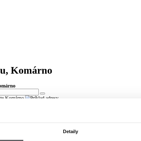
pku, Komárno
Komárno
lite Komárno
pku v meste Komárno
ici generála Klapku v meste Komárno.
Detaily