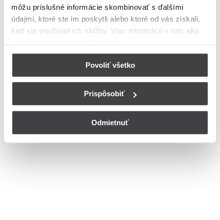
môžu príslušné informácie skombinovať s ďalšími
Ulica
údajmi, ktoré ste im poskytli alebo ktoré od vás získali,
Bohužiaľ, nedisponujeme zoznamom dostupných ulíc v danom
keď ste používali ich služby. Viac informácií o tom
ako
meste
používame cookies nájdete tu
.
© Copyright 2026
Nastavenia cookies
Povoliť všetko
Prispôsobiť
Odmietnuť