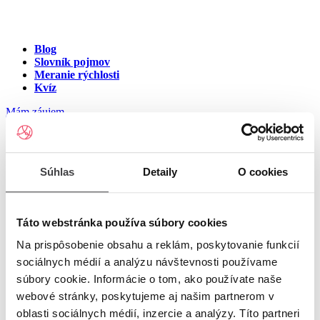
Blog
Slovník pojmov
Meranie rýchlosti
Kvíz
Mám záujem
Internet v meste Jelšavská
Súhlas
Detaily
O cookies
Teplica
Zadajte ulicu a číslo pre zobrazenie ponuky internetu v meste
Táto webstránka používa súbory cookies
Jelšavská Teplica
Na prispôsobenie obsahu a reklám, poskytovanie funkcií
sociálnych médií a analýzu návštevnosti používame
Zadajte ulicu a číslo
pre zobrazenie ponuky internetu v lokalite
súbory cookie. Informácie o tom, ako používate naše
Jelšavská Teplica
webové stránky, poskytujeme aj našim partnerom v
oblasti sociálnych médií, inzercie a analýzy. Títo partneri
Zoznam ulíc v meste Jelšavská Teplica