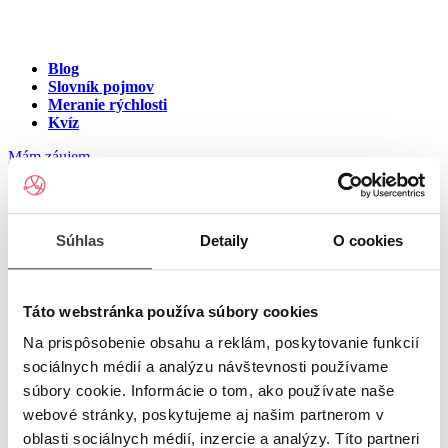
Blog
Slovník pojmov
Meranie rýchlosti
Kvíz
Mám záujem
Internet v meste Janice
Súhlas
Detaily
O cookies
Zadajte ulicu a číslo pre zobrazenie ponuky internetu v meste
Janice
Táto webstránka používa súbory cookies
Na prispôsobenie obsahu a reklám, poskytovanie funkcií
Zadajte ulicu a číslo
pre zobrazenie ponuky internetu v lokalite
sociálnych médií a analýzu návštevnosti používame
Janice
súbory cookie. Informácie o tom, ako používate naše
Zoznam ulíc v meste Janice
webové stránky, poskytujeme aj našim partnerom v
oblasti sociálnych médií, inzercie a analýzy. Títo partneri
Ulica