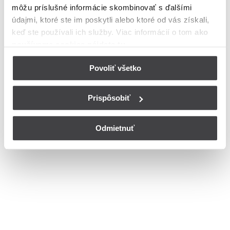
môžu príslušné informácie skombinovať s ďalšími
Bohužiaľ, nedisponujeme zoznamom dostupných ulíc v danom
meste
údajmi, ktoré ste im poskytli alebo ktoré od vás získali,
© Copyright 2026
Nastavenia cookies
keď ste používali ich služby. Viac informácií o tom
ako
používame cookies nájdete tu
.
Povoliť všetko
Prispôsobiť
Odmietnuť