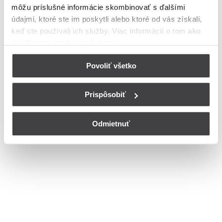
môžu príslušné informácie skombinovať s ďalšími
Ulica
údajmi, ktoré ste im poskytli alebo ktoré od vás získali,
Bohužiaľ, nedisponujeme zoznamom dostupných ulíc v danom
keď ste používali ich služby. Viac informácií o tom
ako
meste
používame cookies nájdete tu
.
© Copyright 2026
Nastavenia cookies
Povoliť všetko
Prispôsobiť
Odmietnuť