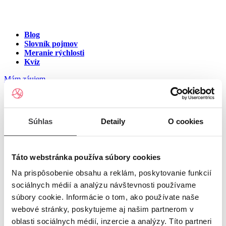
Blog
Slovník pojmov
Meranie rýchlosti
Kvíz
Mám záujem
Internet v meste Hronská
Súhlas
Detaily
O cookies
Dúbrava
Zadajte ulicu a číslo pre zobrazenie ponuky internetu v meste
Táto webstránka používa súbory cookies
Hronská Dúbrava
Na prispôsobenie obsahu a reklám, poskytovanie funkcií
sociálnych médií a analýzu návštevnosti používame
Zadajte ulicu a číslo
pre zobrazenie ponuky internetu v lokalite
súbory cookie. Informácie o tom, ako používate naše
Hronská Dúbrava
webové stránky, poskytujeme aj našim partnerom v
oblasti sociálnych médií, inzercie a analýzy. Títo partneri
Zoznam ulíc v meste Hronská Dúbrava