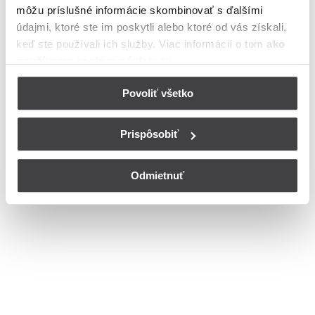
môžu príslušné informácie skombinovať s ďalšími
Bohužiaľ, nedisponujeme zoznamom dostupných ulíc v danom
meste
údajmi, ktoré ste im poskytli alebo ktoré od vás získali,
© Copyright 2026
Nastavenia cookies
keď ste používali ich služby. Viac informácií o tom
ako
používame cookies nájdete tu
.
Povoliť všetko
Prispôsobiť
Odmietnuť