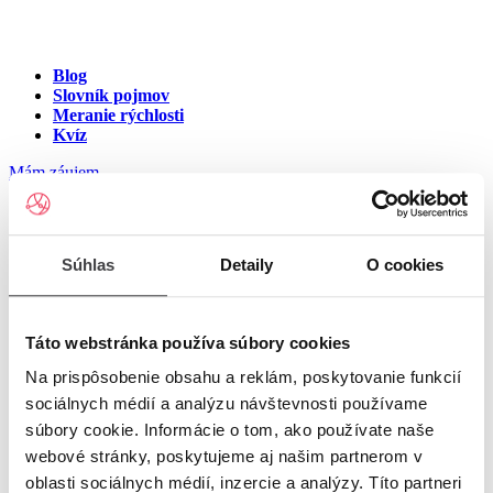
Blog
Slovník pojmov
Meranie rýchlosti
Kvíz
Mám záujem
Internet v meste Horné Breziny
Súhlas
Detaily
O cookies
Zadajte ulicu a číslo pre zobrazenie ponuky internetu v meste
Horné Breziny
Táto webstránka používa súbory cookies
Na prispôsobenie obsahu a reklám, poskytovanie funkcií
Zadajte ulicu a číslo
pre zobrazenie ponuky internetu v lokalite
sociálnych médií a analýzu návštevnosti používame
Horné Breziny
súbory cookie. Informácie o tom, ako používate naše
Zoznam ulíc v meste Horné Breziny
webové stránky, poskytujeme aj našim partnerom v
oblasti sociálnych médií, inzercie a analýzy. Títo partneri
Ulica