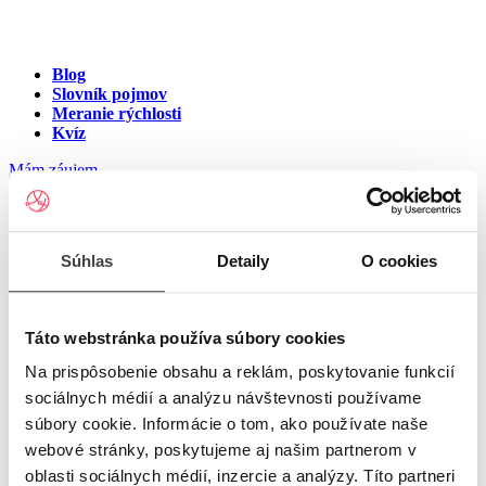
Blog
Slovník pojmov
Meranie rýchlosti
Kvíz
Mám záujem
Internet na ulici Letná, Halič
Súhlas
Detaily
O cookies
Zadajte číslo vchodu pre zobrazenie ponuky internetu v meste
Halič
Táto webstránka používa súbory cookies
Na prispôsobenie obsahu a reklám, poskytovanie funkcií
Zadajte číslo domu/vchodu
pre zobrazenie ponuky internetu v
sociálnych médií a analýzu návštevnosti používame
lokalite Halič
súbory cookie. Informácie o tom, ako používate naše
Zoznam čísiel domov/vchodov na ulici Letná v meste
webové stránky, poskytujeme aj našim partnerom v
Halič
oblasti sociálnych médií, inzercie a analýzy. Títo partneri