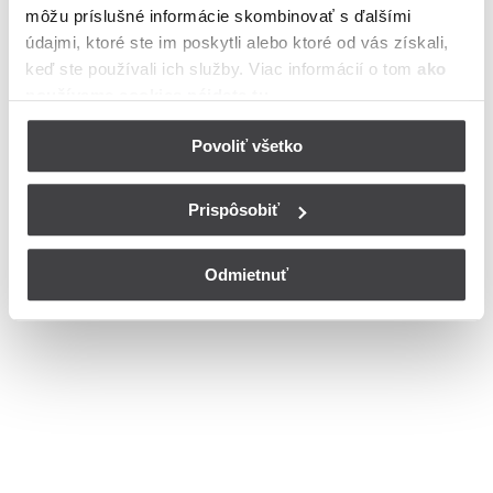
môžu príslušné informácie skombinovať s ďalšími
Bohužiaľ, nedisponujeme zoznamom dostupných čísiel vchodov na
ulici Letná v meste Halič.
údajmi, ktoré ste im poskytli alebo ktoré od vás získali,
© Copyright 2026
Nastavenia cookies
keď ste používali ich služby. Viac informácií o tom
ako
používame cookies nájdete tu
.
Povoliť všetko
Prispôsobiť
Odmietnuť