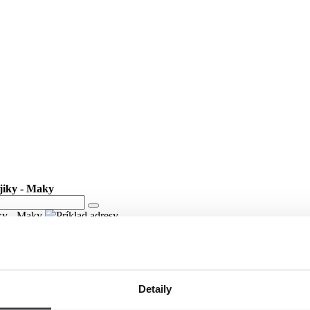
ájiky - Maky
iky - Maky
Detaily