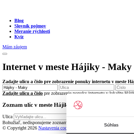
Blog
Slovník pojmov
Meranie rýchlosti
Kvíz
Mám záujem
Internet v meste Hájiky - Maky
Zadajte ulicu a číslo pre zobrazenie ponuky internetu v meste H
Zadajte ulicu a číslo
pre zobrazenie ponuky internetu v lokalite Háj
Zoznam ulíc v meste Hájiky - Maky
Ulica
Bohužiaľ, nedisponujeme zoznamom dostupných ulíc v danom meste
Súhlas
© Copyright 2026
Nastavenia cookies