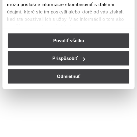
môžu príslušné informácie skombinovať s ďalšími
Bohužiaľ, nedisponujeme zoznamom dostupných ulíc v danom
meste
údajmi, ktoré ste im poskytli alebo ktoré od vás získali,
© Copyright 2026
Nastavenia cookies
keď ste používali ich služby. Viac informácií o tom
ako
používame cookies nájdete tu
.
Povoliť všetko
Prispôsobiť
Odmietnuť