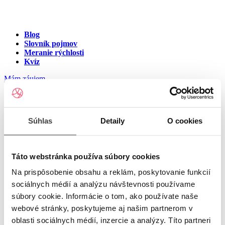
Blog
Slovník pojmov
Meranie rýchlosti
Kvíz
Mám záujem
Internet v meste Ďurkovce
Súhlas
Detaily
O cookies
Zadajte ulicu a číslo pre zobrazenie ponuky internetu v meste
Ďurkovce
Táto webstránka používa súbory cookies
Na prispôsobenie obsahu a reklám, poskytovanie funkcií
Zadajte ulicu a číslo
pre zobrazenie ponuky internetu v lokalite
sociálnych médií a analýzu návštevnosti používame
Ďurkovce
súbory cookie. Informácie o tom, ako používate naše
Zoznam ulíc v meste Ďurkovce
webové stránky, poskytujeme aj našim partnerom v
oblasti sociálnych médií, inzercie a analýzy. Títo partneri
Ulica