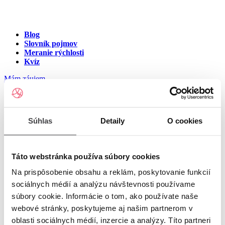
Blog
Slovník pojmov
Meranie rýchlosti
Kvíz
Mám záujem
Internet v meste Chrámec
Súhlas
Detaily
O cookies
Zadajte ulicu a číslo pre zobrazenie ponuky internetu v meste
Chrámec
Táto webstránka používa súbory cookies
Na prispôsobenie obsahu a reklám, poskytovanie funkcií
Zadajte ulicu a číslo
pre zobrazenie ponuky internetu v lokalite
sociálnych médií a analýzu návštevnosti používame
Chrámec
súbory cookie. Informácie o tom, ako používate naše
Zoznam ulíc v meste Chrámec
webové stránky, poskytujeme aj našim partnerom v
oblasti sociálnych médií, inzercie a analýzy. Títo partneri
Ulica