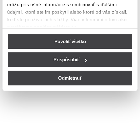
môžu príslušné informácie skombinovať s ďalšími
Bohužiaľ, nedisponujeme zoznamom dostupných ulíc v danom
meste
údajmi, ktoré ste im poskytli alebo ktoré od vás získali,
© Copyright 2026
Nastavenia cookies
keď ste používali ich služby. Viac informácií o tom
ako
používame cookies nájdete tu
.
Povoliť všetko
Prispôsobiť
Odmietnuť