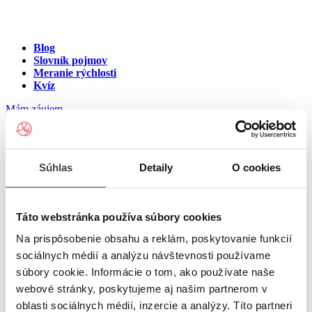
Blog
Slovník pojmov
Meranie rýchlosti
Kvíz
Mám záujem
Internet v meste Budča
Súhlas
Detaily
O cookies
Zadajte ulicu a číslo pre zobrazenie ponuky internetu v meste
Budča
Táto webstránka používa súbory cookies
Na prispôsobenie obsahu a reklám, poskytovanie funkcií
Zadajte ulicu a číslo
pre zobrazenie ponuky internetu v lokalite
sociálnych médií a analýzu návštevnosti používame
Budča
súbory cookie. Informácie o tom, ako používate naše
Zoznam ulíc v meste Budča
webové stránky, poskytujeme aj našim partnerom v
oblasti sociálnych médií, inzercie a analýzy. Títo partneri
Ulica