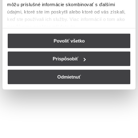
môžu príslušné informácie skombinovať s ďalšími
Bohužiaľ, nedisponujeme zoznamom dostupných ulíc v danom
meste
údajmi, ktoré ste im poskytli alebo ktoré od vás získali,
© Copyright 2026
Nastavenia cookies
keď ste používali ich služby. Viac informácií o tom
ako
používame cookies nájdete tu
.
Povoliť všetko
Prispôsobiť
Odmietnuť