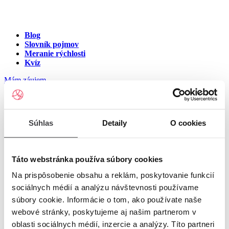
Blog
Slovník pojmov
Meranie rýchlosti
Kvíz
Mám záujem
Internet na ulici Staničná,
Súhlas
Detaily
O cookies
Brezno
Zadajte číslo vchodu pre zobrazenie ponuky internetu v meste
Táto webstránka používa súbory cookies
Brezno
Na prispôsobenie obsahu a reklám, poskytovanie funkcií
sociálnych médií a analýzu návštevnosti používame
Zadajte číslo domu/vchodu
pre zobrazenie ponuky internetu v
súbory cookie. Informácie o tom, ako používate naše
lokalite Brezno
webové stránky, poskytujeme aj našim partnerom v
oblasti sociálnych médií, inzercie a analýzy. Títo partneri
Zoznam čísiel domov/vchodov na ulici Staničná v