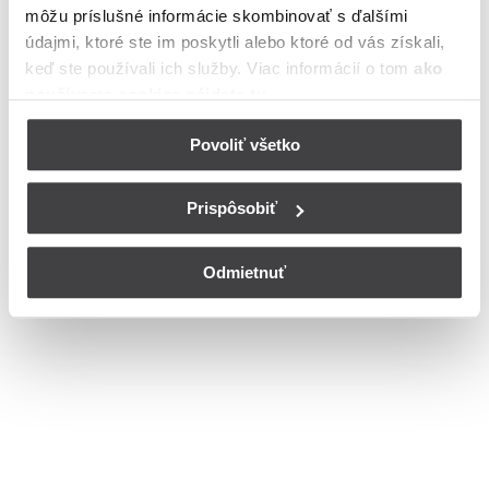
môžu príslušné informácie skombinovať s ďalšími
meste Brezno
údajmi, ktoré ste im poskytli alebo ktoré od vás získali,
Bohužiaľ, nedisponujeme zoznamom dostupných čísiel vchodov na
keď ste používali ich služby. Viac informácií o tom
ako
ulici Staničná v meste Brezno.
používame cookies nájdete tu
.
© Copyright 2026
Nastavenia cookies
Povoliť všetko
Prispôsobiť
Odmietnuť