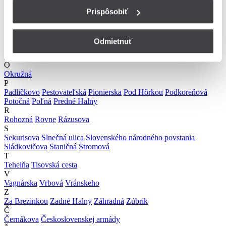
M
Malinovského
Martina Benku
Mazorníkovo
Mazorníkovo
Prispôsobiť
Mliekárenská
Mládežnícka
Mostárenská
Moyzesova
Májového
povstania českého ľudu
N
Odmietnuť
Nová
Nábrežie Dukelských hrdinov
Nábrežie Jána Čipku
Nálepkova
Námestie gen. M.R.Štefánika
O
Okružná
P
Padličkovo
Pestovateľská
Pionierska
Pod Hôrkou
Podkoreňová
Potočná
Poľná
Predné Halny
R
Rohozná
Rovne
Rázusova
S
Sekurisova
Slnečná ulica
Slovenského národného povstania
Sládkovičova
Staničná
Stromová
T
Tehelňa
Tisovská cesta
V
Vagnárska
Vrbová
Vránskeho
Z
Za Brezinkou
Zadné Halny
Záhradná
Zúbrik
Č
Černákova
Československej armády