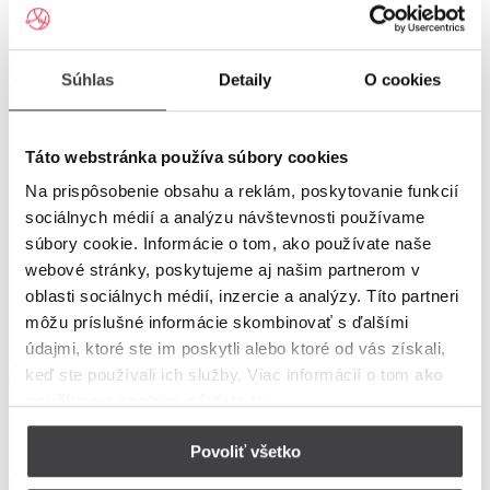
9
9. mája
B
Súhlas
Detaily
O cookies
Babinec
Balda
Banisko
Baštova
Bottova
Boženy Němcovej
Brezenská
Budovateľská
Bujakovo
Bystrá
C
Cesta osloboditeľov
Chalupkova
Cintorínska
Táto webstránka používa súbory cookies
D
Dolná
Dr. Clementisa
Dvoriská
Na prispôsobenie obsahu a reklám, poskytovanie funkcií
E
sociálnych médií a analýzu návštevnosti používame
Eleny Maróthy Šoltésovej
F
súbory cookie. Informácie o tom, ako používate naše
Fraňa Kráľa
Fučíkova
webové stránky, poskytujeme aj našim partnerom v
G
oblasti sociálnych médií, inzercie a analýzy. Títo partneri
Glianska
H
môžu príslušné informácie skombinovať s ďalšími
Hlavina
Hlboká
Hliník
Horná
Hradby
Hronská
Hviezdoslavova
údajmi, ktoré ste im poskytli alebo ktoré od vás získali,
J
keď ste používali ich služby. Viac informácií o tom
ako
Jarabá
Jarmočisko
Jelšová
Jesenského
Jilemnického
K
používame cookies nájdete tu
.
Kiepka
Klepuš
Kozlovo
Kozmonautov
Kriváň
Krátka
Krčulova
Kubická
Kukučínova
Kuzmányho
Kôšikovo
Povoliť všetko
L
Ladislava Sáru
Laskomerského
Lesná
Lichardova
Lúčky
Lúčna