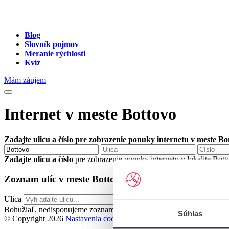
Blog
Slovník pojmov
Meranie rýchlosti
Kvíz
Mám záujem
Internet v meste Bottovo
Zadajte ulicu a číslo pre zobrazenie ponuky internetu v meste Bo
Zadajte ulicu a číslo
pre zobrazenie ponuky internetu v lokalite Bot
Zoznam ulíc v meste Bottovo
Ulica
Bohužiaľ, nedisponujeme zoznamom dostupných ulíc v danom meste
Súhlas
© Copyright 2026
Nastavenia cookies