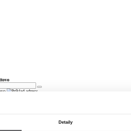
ttovo
tovo
Detaily