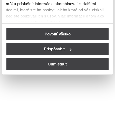
môžu príslušné informácie skombinovať s ďalšími
meste Banská Štiavnica
údajmi, ktoré ste im poskytli alebo ktoré od vás získali,
Bohužiaľ, nedisponujeme zoznamom dostupných čísiel vchodov na
keď ste používali ich služby. Viac informácií o tom
ako
ulici Cintorínska v meste Banská Štiavnica.
používame cookies nájdete tu
.
© Copyright 2026
Nastavenia cookies
Povoliť všetko
Prispôsobiť
Odmietnuť