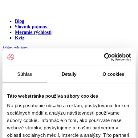
Blog
Slovník pojmov
Meranie rýchlosti
Kvíz
Mám záujem
Internet na ulici Cintorínska,
Súhlas
Detaily
O cookies
Banská Štiavnica
Zadajte číslo vchodu pre zobrazenie ponuky internetu v meste
Táto webstránka používa súbory cookies
Banská Štiavnica
Na prispôsobenie obsahu a reklám, poskytovanie funkcií
sociálnych médií a analýzu návštevnosti používame
Zadajte číslo domu/vchodu
pre zobrazenie ponuky internetu v
súbory cookie. Informácie o tom, ako používate naše
lokalite Banská Štiavnica
webové stránky, poskytujeme aj našim partnerom v
oblasti sociálnych médií, inzercie a analýzy. Títo partneri
Zoznam čísiel domov/vchodov na ulici Cintorínska v