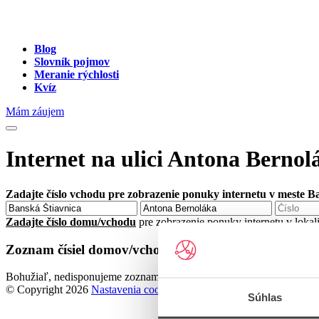
Blog
Slovník pojmov
Meranie rýchlosti
Kvíz
Mám záujem
Internet na ulici Antona Bernol
Zadajte číslo vchodu pre zobrazenie ponuky internetu v meste B
Zadajte číslo domu/vchodu
pre zobrazenie ponuky internetu v lokal
Zoznam čísiel domov/vchodov na ulici Antona Bernol
Bohužiaľ, nedisponujeme zoznamom dostupných čísiel vchodov na ul
© Copyright 2026
Nastavenia cookies
Súhlas