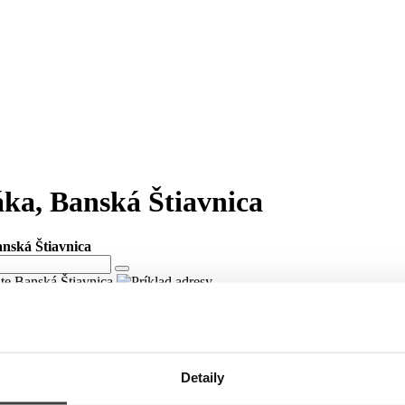
áka, Banská Štiavnica
anská Štiavnica
ite Banská Štiavnica
áka v meste Banská Štiavnica
ici Antona Bernoláka v meste Banská Štiavnica.
Detaily