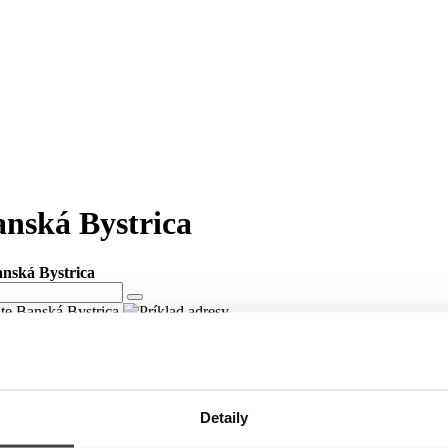
anská Bystrica
anská Bystrica
ite Banská Bystrica
meste Banská Bystrica
ici Zvončeková v meste Banská Bystrica.
Detaily