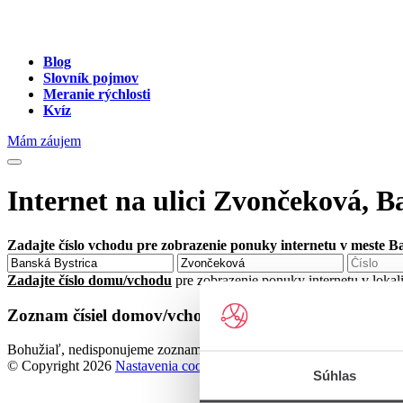
Blog
Slovník pojmov
Meranie rýchlosti
Kvíz
Mám záujem
Internet na ulici Zvončeková, B
Zadajte číslo vchodu pre zobrazenie ponuky internetu v meste B
Zadajte číslo domu/vchodu
pre zobrazenie ponuky internetu v lokal
Zoznam čísiel domov/vchodov na ulici Zvončeková v 
Bohužiaľ, nedisponujeme zoznamom dostupných čísiel vchodov na ul
© Copyright 2026
Nastavenia cookies
Súhlas