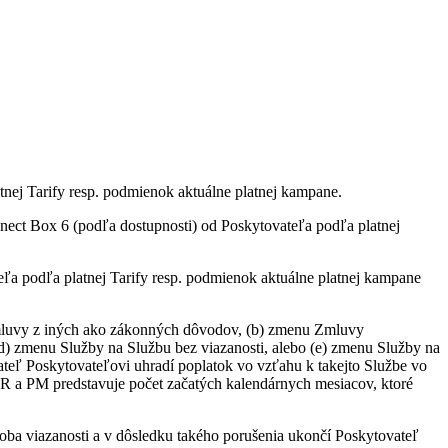
tnej Tarify resp. podmienok aktuálne platnej kampane.
ct Box 6 (podľa dostupnosti) od Poskytovateľa podľa platnej
a podľa platnej Tarify resp. podmienok aktuálne platnej kampane
 Zmluvy z iných ako zákonných dôvodov, (b) zmenu Zmluvy
(d) zmenu Služby na Službu bez viazanosti, alebo (e) zmenu Služby na
vateľ Poskytovateľovi uhradí poplatok vo vzťahu k takejto Službe vo
R a PM predstavuje počet začatých kalendárnych mesiacov, ktoré
oba viazanosti a v dôsledku takého porušenia ukončí Poskytovateľ