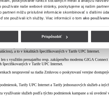
eklám, poskytovanie funkcií sociálnych médií a analýzu návšte
o používate naše webové stránky, poskytujeme aj našim partner
to partneri môžu príslušné informácie skombinovať s ďalšími údaj
mienok tejto kampane
eď ste používali ich služby. Viac informácií o tom
ako používame
Prispôsobiť
sp. zakúpeného modemu od Poskytovateľa podľa platnej Tarify resp. po
najatého resp. zakúpeného modemu GIGA ConnectBox alebo GIGA Conne
láciou), a to v lokalitách špecifikovaných v Tarife UPC Internet.
 len s využitím prenajatého resp. zakúpeného modemu GIGA Connect B
ách špecifikovaných v Tarife UPC Internet.
enkach neupravené sa riadia Zmluvou o poskytovaní verejne dostupných 
odmienok, Tarify UPC Internet a Tarify jednorazových služieb a iných
a využívanie služieb podľa týchto podmienok kampane a sú uvedené v