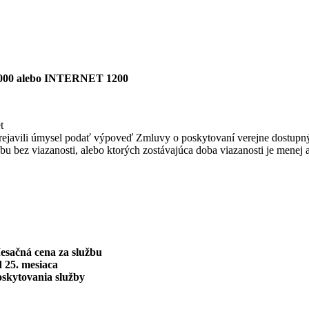
00 alebo INTERNET 1200
t
bo prejavili úmysel podať výpoveď Zmluvy o poskytovaní verejne dostupn
užbu bez viazanosti, alebo ktorých zostávajúca doba viazanosti je menej 
esačná cena za službu
 25. mesiaca
oskytovania služby