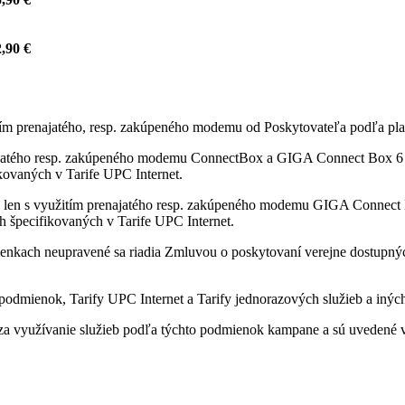
,90 €
itím prenajatého, resp. zakúpeného modemu od Poskytovateľa podľa pla
ajatého resp. zakúpeného modemu ConnectBox a GIGA Connect Box 6 od
fikovaných v Tarife UPC Internet.
 len s využitím prenajatého resp. zakúpeného modemu GIGA Connect B
ách špecifikovaných v Tarife UPC Internet.
enkach neupravené sa riadia Zmluvou o poskytovaní verejne dostupných 
odmienok, Tarify UPC Internet a Tarify jednorazových služieb a iných
a využívanie služieb podľa týchto podmienok kampane a sú uvedené v