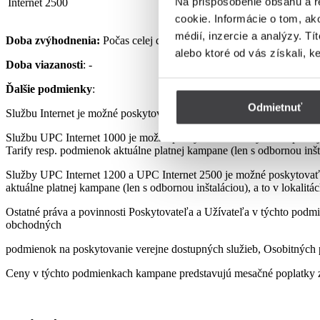
Na prispôsobenie obsahu a r
Internet 2500
32,90 €
cookie. Informácie o tom, ak
médií, inzercie a analýzy. Tí
Doba zvýhodnenia:
Počas celej doby využívania Služby podľa pod
alebo ktoré od vás získali, k
Doba viazanosti
: -
Ďalšie podmienky
:
Odmietnuť
Službu Internet je možné poskytovať len s využitím prenajatého, re
Službu UPC Internet 1000 je možné poskytovať len s využitím pre
Tarify resp. podmienok aktuálne platnej kampane (len s odbornou inšta
Služby UPC Internet 1200 a UPC Internet 2500 je možné poskytovať
aktuálne platnej kampane (len s odbornou inštaláciou), a to v lokalit
Ostatné práva a povinnosti Poskytovateľa a Užívateľa v týchto podmi
obchodných
podmienok na poskytovanie verejne dostupných služieb, Osobitných p
Ceny v týchto podmienkach kampane predstavujú mesačné poplatky z