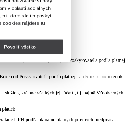
vnosti používame súbory
om v oblasti sociálnych
mi, ktoré ste im poskytli
 cookies nájdete tu
.
Povoliť všetko
dmienok aktuálne platnej kampane.
ct Box 6 (podľa dostupnosti) od Poskytovateľa podľa platnej
ox 6 od Poskytovateľa podľa platnej Tarify resp. podmienok
služieb, vrátane všetkých jej súčastí, t.j. najmä Všeobecných
 platieb.
rátane DPH podľa aktuálne platných právnych predpisov.