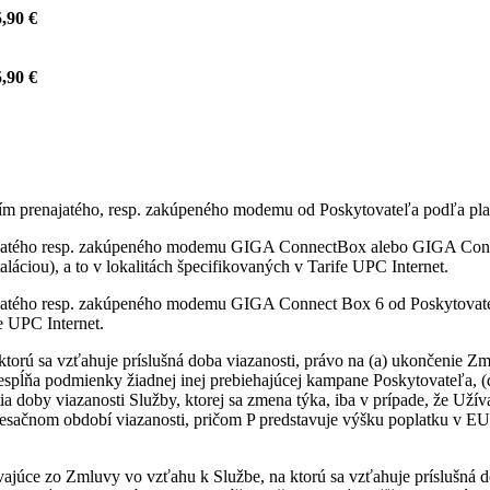
,90 €
,90 €
itím prenajatého, resp. zakúpeného modemu od Poskytovateľa podľa pla
najatého resp. zakúpeného modemu GIGA ConnectBox alebo GIGA Conne
láciou), a to v lokalitách špecifikovaných v Tarife UPC Internet.
ajatého resp. zakúpeného modemu GIGA Connect Box 6 od Poskytovateľ
fe UPC Internet.
ktorú sa vzťahuje príslušná doba viazanosti, právo na (a) ukončenie
nespĺňa podmienky žiadnej inej prebiehajúcej kampane Poskytovateľa, 
ia doby viazanosti Služby, ktorej sa zmena týka, iba v prípade, že Uží
sačnom období viazanosti, pričom P predstavuje výšku poplatku v EU
vajúce zo Zmluvy vo vzťahu k Službe, na ktorú sa vzťahuje príslušná d