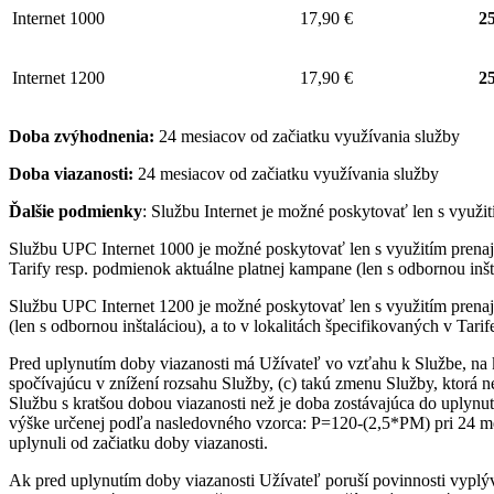
Internet 1000
17,90 €
25
Internet 1200
17,90 €
25
Doba zvýhodnenia:
24 mesiacov od začiatku využívania služby
Doba viazanosti:
24 mesiacov od začiatku využívania služby
Ďalšie podmienky
: Službu Internet je možné poskytovať len s využ
Službu UPC Internet 1000 je možné poskytovať len s využitím pre
Tarify resp. podmienok aktuálne platnej kampane (len s odbornou inšta
Službu UPC Internet 1200 je možné poskytovať len s využitím pren
(len s odbornou inštaláciou), a to v lokalitách špecifikovaných v Tari
Pred uplynutím doby viazanosti má Užívateľ vo vzťahu k Službe, na 
spočívajúcu v znížení rozsahu Služby, (c) takú zmenu Služby, ktorá 
Službu s kratšou dobou viazanosti než je doba zostávajúca do uplynut
výške určenej podľa nasledovného vzorca: P=120-(2,5*PM) pri 24 me
uplynuli od začiatku doby viazanosti.
Ak pred uplynutím doby viazanosti Užívateľ poruší povinnosti vyplý