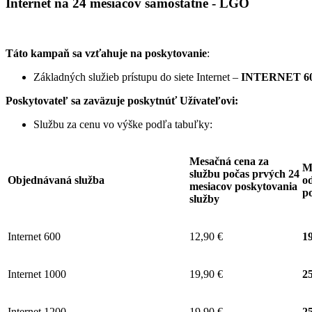
Internet na 24 mesiacov samostatne - LGO
Táto kampaň sa vzťahuje na poskytovanie
:
Základných služieb prístupu do siete Internet –
INTERNET 60
Poskytovateľ sa zaväzuje
poskytnúť Užívateľovi:
Službu za cenu vo výške podľa tabuľky:
Mesačná cena za
M
službu počas prvých 24
Objednávaná služba
od
mesiacov poskytovania
p
služby
Internet 600
12,90 €
19
Internet 1000
19,90 €
25
Internet 1200
19,90 €
25