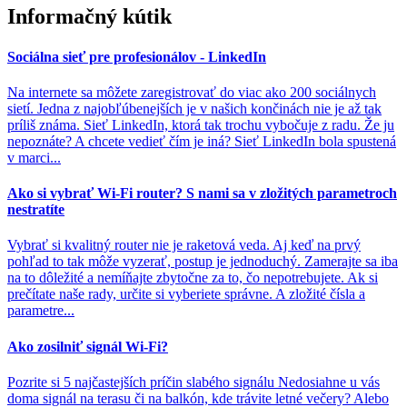
Informačný kútik
Sociálna sieť pre profesionálov - LinkedIn
Na internete sa môžete zaregistrovať do viac ako 200 sociálnych
sietí. Jedna z najobľúbenejších je v našich končinách nie je až tak
príliš známa. Sieť LinkedIn, ktorá tak trochu vybočuje z radu. Že ju
nepoznáte? A chcete vedieť čím je iná? Sieť LinkedIn bola spustená
v marci...
Ako si vybrať Wi-Fi router? S nami sa v zložitých parametroch
nestratíte
Vybrať si kvalitný router nie je raketová veda. Aj keď na prvý
pohľad to tak môže vyzerať, postup je jednoduchý. Zamerajte sa iba
na to dôležité a nemíňajte zbytočne za to, čo nepotrebujete. Ak si
prečítate naše rady, určite si vyberiete správne. A zložité čísla a
parametre...
Ako zosilniť signál Wi-Fi?
Pozrite si 5 najčastejších príčin slabého signálu Nedosiahne u vás
doma signál na terasu či na balkón, kde trávite letné večery? Alebo