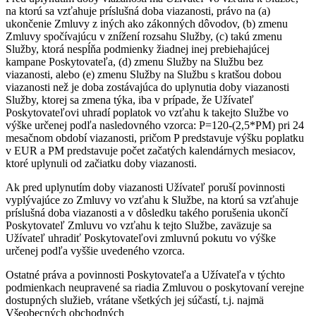
na ktorú sa vzťahuje príslušná doba viazanosti, právo na (a)
ukončenie Zmluvy z iných ako zákonných dôvodov, (b) zmenu
Zmluvy spočívajúcu v znížení rozsahu Služby, (c) takú zmenu
Služby, ktorá nespĺňa podmienky žiadnej inej prebiehajúcej
kampane Poskytovateľa, (d) zmenu Služby na Službu bez
viazanosti, alebo (e) zmenu Služby na Službu s kratšou dobou
viazanosti než je doba zostávajúca do uplynutia doby viazanosti
Služby, ktorej sa zmena týka, iba v prípade, že Užívateľ
Poskytovateľovi uhradí poplatok vo vzťahu k takejto Službe vo
výške určenej podľa nasledovného vzorca: P=120-(2,5*PM) pri 24
mesačnom období viazanosti, pričom P predstavuje výšku poplatku
v EUR a PM predstavuje počet začatých kalendárnych mesiacov,
ktoré uplynuli od začiatku doby viazanosti.
Ak pred uplynutím doby viazanosti Užívateľ poruší povinnosti
vyplývajúce zo Zmluvy vo vzťahu k Službe, na ktorú sa vzťahuje
príslušná doba viazanosti a v dôsledku takého porušenia ukončí
Poskytovateľ Zmluvu vo vzťahu k tejto Službe, zaväzuje sa
Užívateľ uhradiť Poskytovateľovi zmluvnú pokutu vo výške
určenej podľa vyššie uvedeného vzorca.
Ostatné práva a povinnosti Poskytovateľa a Užívateľa v týchto
podmienkach neupravené sa riadia Zmluvou o poskytovaní verejne
dostupných služieb, vrátane všetkých jej súčastí, t.j. najmä
Všeobecných obchodných