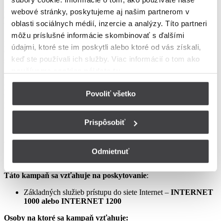
podmienkach neupravené sa riadia Zmluvou o poskytovaní verejne
webové stránky, poskytujeme aj našim partnerom v
dostupných služieb, vrátane všetkých jej súčastí, t.j. najmä
oblasti sociálnych médií, inzercie a analýzy. Títo partneri
Všeobecných obchodných
môžu príslušné informácie skombinovať s ďalšími
podmienok na poskytovanie verejne dostupných služieb,
údajmi, ktoré ste im poskytli alebo ktoré od vás získali,
Osobitných podmienok, Tarify UPC Internet a Tarify jednorazových
keď ste používali ich služby. Viac informácií o tom
ako
služieb a iných platieb.
používame cookies nájdete tu
.
Ceny v týchto podmienkach kampane predstavujú mesačné
poplatky za využívanie služieb podľa týchto podmienok kampane a
Povoliť všetko
sú uvedené vrátane DPH podľa aktuálne platných právnych
predpisov.
Prispôsobiť
Aprílový Crazy Week – Internet samostatne – LIS
Odmietnuť
Táto kampaň sa vzťahuje na poskytovanie
:
Základných služieb prístupu do siete Internet –
INTERNET
1000 alebo INTERNET 1200
Osoby na ktoré sa kampaň vzťahuje: