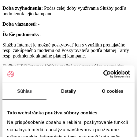
Doba zvýhodnenia:
Počas celej doby využívania Služby podľa
podmienok tejto kampane
Doba viazanosti
: -
Ďalšie podmienky
:
Službu Internet je možné poskytovať len s využitím prenajatého,
resp. zakúpeného modemu od Poskytovateľa podľa platnej Tarify
resp. podmienok aktuálne platnej kampane.
Službu UPC Internet 1000 je možné poskytovať len s využitím
prenajatého resp. zakúpeného modemu GIGA ConnectBox
alebo GIGA Connect Box 6 (podľa dostupnosti) od Poskytovateľa
podľa platnej Tarify resp. podmienok aktuálne platnej kampane (len
s odbornou inštaláciou), a to v lokalitách špecifikovaných v Tarife
Súhlas
Detaily
O cookies
UPC Internet.
Služby UPC Internet 1200 a UPC Internet 2500 je možné
poskytovať len s využitím prenajatého resp. zakúpeného modemu
Táto webstránka používa súbory cookies
GIGA Connect Box 6 od Poskytovateľa podľa platnej Tarify resp.
podmienok aktuálne platnej kampane (len s odbornou inštaláciou), a
Na prispôsobenie obsahu a reklám, poskytovanie funkcií
to v lokalitách špecifikovaných v Tarife UPC Internet.
sociálnych médií a analýzu návštevnosti používame
Ostatné práva a povinnosti Poskytovateľa a Užívateľa v týchto
súbory cookie. Informácie o tom, ako používate naše