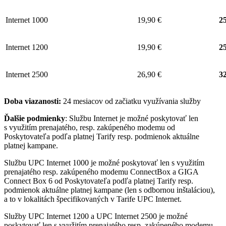
Internet 1000
19,90 €
25
Internet 1200
19,90 €
25
Internet 2500
26,90 €
32
Doba viazanosti:
24 mesiacov od začiatku využívania služby
Ďalšie podmienky
: Službu Internet je možné poskytovať len
s využitím prenajatého, resp. zakúpeného modemu od
Poskytovateľa podľa platnej Tarify resp. podmienok aktuálne
platnej kampane.
Službu UPC Internet 1000 je možné poskytovať len s využitím
prenajatého resp. zakúpeného modemu ConnectBox a GIGA
Connect Box 6 od Poskytovateľa podľa platnej Tarify resp.
podmienok aktuálne platnej kampane (len s odbornou inštaláciou),
a to v lokalitách špecifikovaných v Tarife UPC Internet.
Služby UPC Internet 1200 a UPC Internet 2500 je možné
poskytovať len s využitím prenajatého resp. zakúpeného modemu