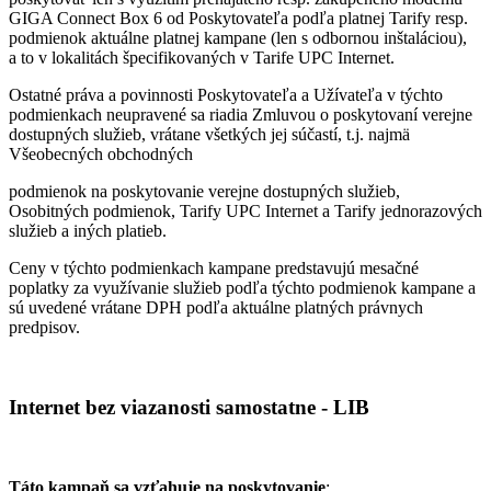
GIGA Connect Box 6 od Poskytovateľa podľa platnej Tarify resp.
podmienok aktuálne platnej kampane (len s odbornou inštaláciou),
a to v lokalitách špecifikovaných v Tarife UPC Internet.
Ostatné práva a povinnosti Poskytovateľa a Užívateľa v týchto
podmienkach neupravené sa riadia Zmluvou o poskytovaní verejne
dostupných služieb, vrátane všetkých jej súčastí, t.j. najmä
Všeobecných obchodných
podmienok na poskytovanie verejne dostupných služieb,
Osobitných podmienok, Tarify UPC Internet a Tarify jednorazových
služieb a iných platieb.
Ceny v týchto podmienkach kampane predstavujú mesačné
poplatky za využívanie služieb podľa týchto podmienok kampane a
sú uvedené vrátane DPH podľa aktuálne platných právnych
predpisov.
Internet bez viazanosti samostatne - LIB
Táto kampaň sa vzťahuje na poskytovanie
: