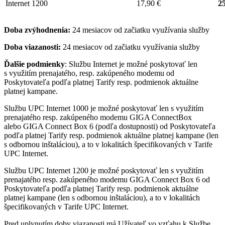
Internet 1200
17,90 €
25
Doba zvýhodnenia:
24 mesiacov od začiatku využívania služby
Doba viazanosti:
24 mesiacov od začiatku využívania služby
Ďalšie podmienky
: Službu Internet je možné poskytovať len
s využitím prenajatého, resp. zakúpeného modemu od
Poskytovateľa podľa platnej Tarify resp. podmienok aktuálne
platnej kampane.
Službu UPC Internet 1000 je možné poskytovať len s využitím
prenajatého resp. zakúpeného modemu GIGA ConnectBox
alebo GIGA Connect Box 6 (podľa dostupnosti) od Poskytovateľa
podľa platnej Tarify resp. podmienok aktuálne platnej kampane (len
s odbornou inštaláciou), a to v lokalitách špecifikovaných v Tarife
UPC Internet.
Službu UPC Internet 1200 je možné poskytovať len s využitím
prenajatého resp. zakúpeného modemu GIGA Connect Box 6 od
Poskytovateľa podľa platnej Tarify resp. podmienok aktuálne
platnej kampane (len s odbornou inštaláciou), a to v lokalitách
špecifikovaných v Tarife UPC Internet.
Pred uplynutím doby viazanosti má Užívateľ vo vzťahu k Službe,