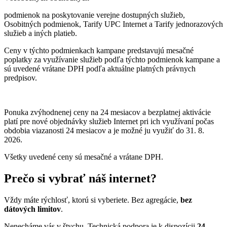
podmienok na poskytovanie verejne dostupných služieb,
Osobitných podmienok, Tarify UPC Internet a Tarify jednorazových
služieb a iných platieb.
Ceny v týchto podmienkach kampane predstavujú mesačné
poplatky za využívanie služieb podľa týchto podmienok kampane a
sú uvedené vrátane DPH podľa aktuálne platných právnych
predpisov.
Ponuka zvýhodnenej ceny na 24 mesiacov a bezplatnej aktivácie
platí
pre nové objednávky služieb Internet pri ich využívaní počas
obdobia viazanosti 24 mesiacov a je možné ju využiť do 31. 8.
2026.
Všetky uvedené ceny sú mesačné a vrátane DPH.
Prečo si vybrať náš internet?
Vždy máte rýchlosť, ktorú si vyberiete. Bez agregácie,
bez
dátových limitov
.
Nenecháme vás v štychu. Technická podpora je k dispozícii
24