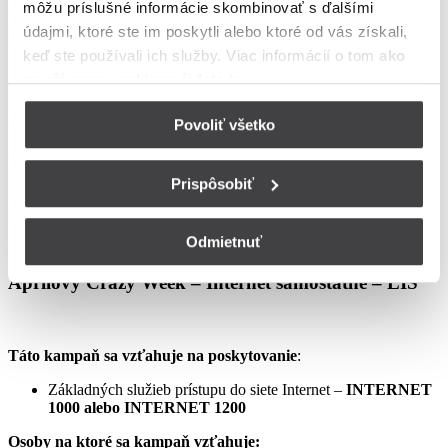
môžu príslušné informácie skombinovať s ďalšími
podmienkach neupravené sa riadia Zmluvou o poskytovaní verejne
údajmi, ktoré ste im poskytli alebo ktoré od vás získali,
dostupných služieb, vrátane všetkých jej súčastí, t.j. najmä
Všeobecných obchodných
keď ste používali ich služby. Viac informácií o tom
ako
používame cookies nájdete tu
.
podmienok na poskytovanie verejne dostupných služieb,
Osobitných podmienok, Tarify UPC Internet a Tarify jednorazových
služieb a iných platieb.
Povoliť všetko
Ceny v týchto podmienkach kampane predstavujú mesačné
poplatky za využívanie služieb podľa týchto podmienok kampane a
Prispôsobiť
sú uvedené vrátane DPH podľa aktuálne platných právnych
predpisov.
Odmietnuť
Aprílový Crazy Week – Internet samostatne – LIS
Táto kampaň sa vzťahuje na poskytovanie
:
Základných služieb prístupu do siete Internet –
INTERNET
1000 alebo INTERNET 1200
Osoby na ktoré sa kampaň vzťahuje: