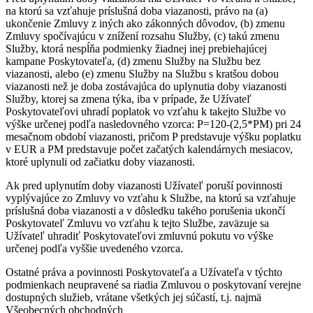
na ktorú sa vzťahuje príslušná doba viazanosti, právo na (a)
ukončenie Zmluvy z iných ako zákonných dôvodov, (b) zmenu
Zmluvy spočívajúcu v znížení rozsahu Služby, (c) takú zmenu
Služby, ktorá nespĺňa podmienky žiadnej inej prebiehajúcej
kampane Poskytovateľa, (d) zmenu Služby na Službu bez
viazanosti, alebo (e) zmenu Služby na Službu s kratšou dobou
viazanosti než je doba zostávajúca do uplynutia doby viazanosti
Služby, ktorej sa zmena týka, iba v prípade, že Užívateľ
Poskytovateľovi uhradí poplatok vo vzťahu k takejto Službe vo
výške určenej podľa nasledovného vzorca: P=120-(2,5*PM) pri 24
mesačnom období viazanosti, pričom P predstavuje výšku poplatku
v EUR a PM predstavuje počet začatých kalendárnych mesiacov,
ktoré uplynuli od začiatku doby viazanosti.
Ak pred uplynutím doby viazanosti Užívateľ poruší povinnosti
vyplývajúce zo Zmluvy vo vzťahu k Službe, na ktorú sa vzťahuje
príslušná doba viazanosti a v dôsledku takého porušenia ukončí
Poskytovateľ Zmluvu vo vzťahu k tejto Službe, zaväzuje sa
Užívateľ uhradiť Poskytovateľovi zmluvnú pokutu vo výške
určenej podľa vyššie uvedeného vzorca.
Ostatné práva a povinnosti Poskytovateľa a Užívateľa v týchto
podmienkach neupravené sa riadia Zmluvou o poskytovaní verejne
dostupných služieb, vrátane všetkých jej súčastí, t.j. najmä
Všeobecných obchodných