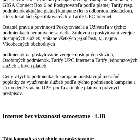
GIGA Connect Box 6 od Poskytovateľa podľa platnej Tarify resp.
podmienok aktuálne platnej kampane (len s odbornou inštaláciou),
a to v lokalitách špecifikovaných v Tarife UPC Internet.
Ostatné práva a povinnosti Poskytovateľa a Užívateľa v týchto
podmienkach neupravené sa riadia Zmluvou o poskytovaní verejne
dostupných služieb, vrátane všetkých jej súčastí, t.j. najmä
Všeobecných obchodných
podmienok na poskytovanie verejne dostupných služieb,
Osobitných podmienok, Tarify UPC Internet a Tarify jednorazových
služieb a iných platieb.
Ceny v týchto podmienkach kampane predstavujú mesačné
poplatky za využívanie služieb podľa týchto podmienok kampane a
sú uvedené vrátane DPH podľa aktuálne platných právnych
predpisov.
Internet bez viazanosti samostatne - LIB
Táto kampaň sa vzťahuje na poskytovanie
: