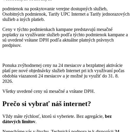
podmienok na poskytovanie verejne dostupných služieb,
Osobitných podmienok, Tarify UPC Internet a Tarify jednorazových
služieb a iných platieb.
Ceny v týchto podmienkach kampane predstavujú mesačné
poplatky za využívanie služieb podľa týchto podmienok kampane a
sú uvedené vrátane DPH podľa aktuálne platných právnych
predpisov.
Ponuka zvýhodnenej ceny na 24 mesiacov a bezplatnej aktivácie
platí
pre nové objednávky služieb Internet pri ich využívaní počas
obdobia viazanosti 24 mesiacov a je možné ju využiť do 31. 8.
2026.
Všetky uvedené ceny sú mesačné a vrátane DPH.
Prečo si vybrať náš internet?
Vždy máte rýchlosť, ktorú si vyberiete. Bez agregácie,
bez
dátových limitov
.
Nenecháme vás v štychu. Technická podpora je k dispozícii
24