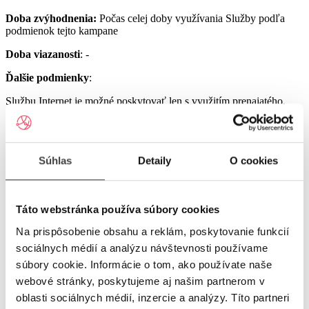
Doba zvýhodnenia:
Počas celej doby využívania Služby podľa
podmienok tejto kampane
Doba viazanosti
: -
Ďalšie podmienky
:
Službu Internet je možné poskytovať len s využitím prenajatého,
resp. zakúpeného modemu od Poskytovateľa podľa platnej Tarify
resp. podmienok aktuálne platnej kampane.
Službu UPC Internet 1000 je možné poskytovať len s využitím
Súhlas
Detaily
O cookies
prenajatého resp. zakúpeného modemu GIGA ConnectBox
alebo GIGA Connect Box 6 (podľa dostupnosti) od Poskytovateľa
podľa platnej Tarify resp. podmienok aktuálne platnej kampane (len
s odbornou inštaláciou), a to v lokalitách špecifikovaných v Tarife
Táto webstránka používa súbory cookies
UPC Internet.
Na prispôsobenie obsahu a reklám, poskytovanie funkcií
Služby UPC Internet 1200 a UPC Internet 2500 je možné
poskytovať len s využitím prenajatého resp. zakúpeného modemu
sociálnych médií a analýzu návštevnosti používame
GIGA Connect Box 6 od Poskytovateľa podľa platnej Tarify resp.
súbory cookie. Informácie o tom, ako používate naše
podmienok aktuálne platnej kampane (len s odbornou inštaláciou), a
webové stránky, poskytujeme aj našim partnerom v
to v lokalitách špecifikovaných v Tarife UPC Internet.
oblasti sociálnych médií, inzercie a analýzy. Títo partneri
Ostatné práva a povinnosti Poskytovateľa a Užívateľa v týchto