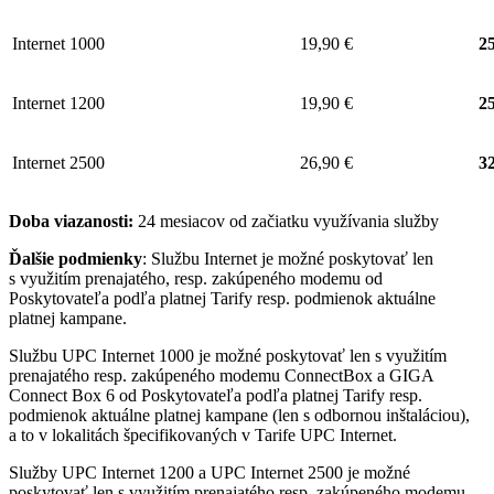
Internet 1000
19,90 €
25
Internet 1200
19,90 €
25
Internet 2500
26,90 €
32
Doba viazanosti:
24 mesiacov od začiatku využívania služby
Ďalšie podmienky
: Službu Internet je možné poskytovať len
s využitím prenajatého, resp. zakúpeného modemu od
Poskytovateľa podľa platnej Tarify resp. podmienok aktuálne
platnej kampane.
Službu UPC Internet 1000 je možné poskytovať len s využitím
prenajatého resp. zakúpeného modemu ConnectBox a GIGA
Connect Box 6 od Poskytovateľa podľa platnej Tarify resp.
podmienok aktuálne platnej kampane (len s odbornou inštaláciou),
a to v lokalitách špecifikovaných v Tarife UPC Internet.
Služby UPC Internet 1200 a UPC Internet 2500 je možné
poskytovať len s využitím prenajatého resp. zakúpeného modemu