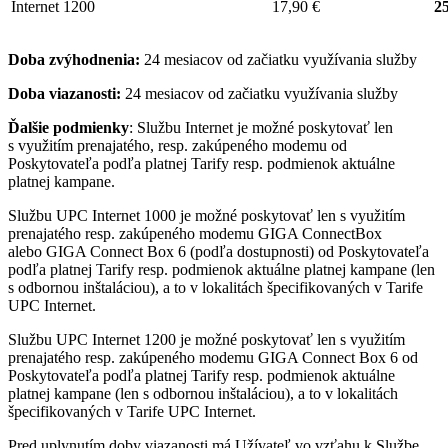
Internet 1200
17,90 €
25
Doba zvýhodnenia:
24 mesiacov od začiatku využívania služby
Doba viazanosti:
24 mesiacov od začiatku využívania služby
Ďalšie podmienky
: Službu Internet je možné poskytovať len
s využitím prenajatého, resp. zakúpeného modemu od
Poskytovateľa podľa platnej Tarify resp. podmienok aktuálne
platnej kampane.
Službu UPC Internet 1000 je možné poskytovať len s využitím
prenajatého resp. zakúpeného modemu GIGA ConnectBox
alebo GIGA Connect Box 6 (podľa dostupnosti) od Poskytovateľa
podľa platnej Tarify resp. podmienok aktuálne platnej kampane (len
s odbornou inštaláciou), a to v lokalitách špecifikovaných v Tarife
UPC Internet.
Službu UPC Internet 1200 je možné poskytovať len s využitím
prenajatého resp. zakúpeného modemu GIGA Connect Box 6 od
Poskytovateľa podľa platnej Tarify resp. podmienok aktuálne
platnej kampane (len s odbornou inštaláciou), a to v lokalitách
špecifikovaných v Tarife UPC Internet.
Pred uplynutím doby viazanosti má Užívateľ vo vzťahu k Službe,