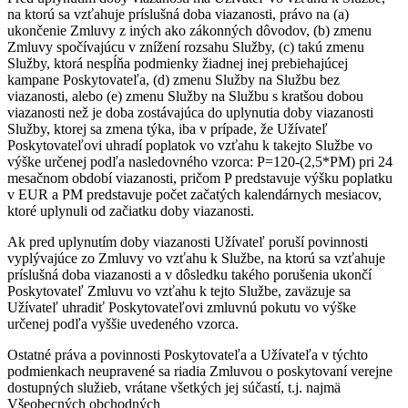
na ktorú sa vzťahuje príslušná doba viazanosti, právo na (a)
ukončenie Zmluvy z iných ako zákonných dôvodov, (b) zmenu
Zmluvy spočívajúcu v znížení rozsahu Služby, (c) takú zmenu
Služby, ktorá nespĺňa podmienky žiadnej inej prebiehajúcej
kampane Poskytovateľa, (d) zmenu Služby na Službu bez
viazanosti, alebo (e) zmenu Služby na Službu s kratšou dobou
viazanosti než je doba zostávajúca do uplynutia doby viazanosti
Služby, ktorej sa zmena týka, iba v prípade, že Užívateľ
Poskytovateľovi uhradí poplatok vo vzťahu k takejto Službe vo
výške určenej podľa nasledovného vzorca: P=120-(2,5*PM) pri 24
mesačnom období viazanosti, pričom P predstavuje výšku poplatku
v EUR a PM predstavuje počet začatých kalendárnych mesiacov,
ktoré uplynuli od začiatku doby viazanosti.
Ak pred uplynutím doby viazanosti Užívateľ poruší povinnosti
vyplývajúce zo Zmluvy vo vzťahu k Službe, na ktorú sa vzťahuje
príslušná doba viazanosti a v dôsledku takého porušenia ukončí
Poskytovateľ Zmluvu vo vzťahu k tejto Službe, zaväzuje sa
Užívateľ uhradiť Poskytovateľovi zmluvnú pokutu vo výške
určenej podľa vyššie uvedeného vzorca.
Ostatné práva a povinnosti Poskytovateľa a Užívateľa v týchto
podmienkach neupravené sa riadia Zmluvou o poskytovaní verejne
dostupných služieb, vrátane všetkých jej súčastí, t.j. najmä
Všeobecných obchodných