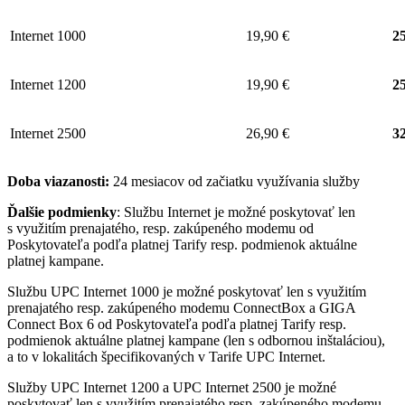
Internet 1000
19,90 €
25
Internet 1200
19,90 €
25
Internet 2500
26,90 €
32
Doba viazanosti:
24 mesiacov od začiatku využívania služby
Ďalšie podmienky
: Službu Internet je možné poskytovať len
s využitím prenajatého, resp. zakúpeného modemu od
Poskytovateľa podľa platnej Tarify resp. podmienok aktuálne
platnej kampane.
Službu UPC Internet 1000 je možné poskytovať len s využitím
prenajatého resp. zakúpeného modemu ConnectBox a GIGA
Connect Box 6 od Poskytovateľa podľa platnej Tarify resp.
podmienok aktuálne platnej kampane (len s odbornou inštaláciou),
a to v lokalitách špecifikovaných v Tarife UPC Internet.
Služby UPC Internet 1200 a UPC Internet 2500 je možné
poskytovať len s využitím prenajatého resp. zakúpeného modemu