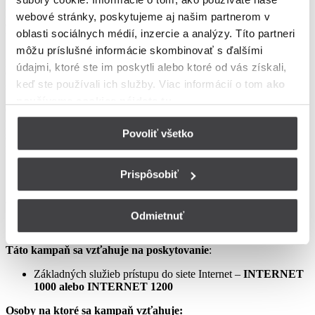
podmienkach neupravené sa riadia Zmluvou o poskytovaní verejne
webové stránky, poskytujeme aj našim partnerom v
dostupných služieb, vrátane všetkých jej súčastí, t.j. najmä
oblasti sociálnych médií, inzercie a analýzy. Títo partneri
Všeobecných obchodných
môžu príslušné informácie skombinovať s ďalšími
podmienok na poskytovanie verejne dostupných služieb,
údajmi, ktoré ste im poskytli alebo ktoré od vás získali,
Osobitných podmienok, Tarify UPC Internet a Tarify jednorazových
keď ste používali ich služby. Viac informácií o tom
ako
služieb a iných platieb.
používame cookies nájdete tu
.
Ceny v týchto podmienkach kampane predstavujú mesačné
poplatky za využívanie služieb podľa týchto podmienok kampane a
Povoliť všetko
sú uvedené vrátane DPH podľa aktuálne platných právnych
predpisov.
Prispôsobiť
Aprílový Crazy Week – Internet samostatne – LIS
Odmietnuť
Táto kampaň sa vzťahuje na poskytovanie
:
Základných služieb prístupu do siete Internet –
INTERNET
1000 alebo INTERNET 1200
Osoby na ktoré sa kampaň vzťahuje: