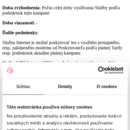
Doba zvýhodnenia:
Počas celej doby využívania Služby podľa
podmienok tejto kampane
Doba viazanosti
: -
Ďalšie podmienky
:
Službu Internet je možné poskytovať len s využitím prenajatého,
resp. zakúpeného modemu od Poskytovateľa podľa platnej Tarify
resp. podmienok aktuálne platnej kampane.
Službu UPC Internet 1000 je možné poskytovať len s využitím
prenajatého resp. zakúpeného modemu GIGA ConnectBox
alebo GIGA Connect Box 6 (podľa dostupnosti) od Poskytovateľa
podľa platnej Tarify resp. podmienok aktuálne platnej kampane (len
s odbornou inštaláciou), a to v lokalitách špecifikovaných v Tarife
Súhlas
Detaily
O cookies
UPC Internet.
Služby UPC Internet 1200 a UPC Internet 2500 je možné
poskytovať len s využitím prenajatého resp. zakúpeného modemu
Táto webstránka používa súbory cookies
GIGA Connect Box 6 od Poskytovateľa podľa platnej Tarify resp.
podmienok aktuálne platnej kampane (len s odbornou inštaláciou), a
Na prispôsobenie obsahu a reklám, poskytovanie funkcií
to v lokalitách špecifikovaných v Tarife UPC Internet.
sociálnych médií a analýzu návštevnosti používame
Ostatné práva a povinnosti Poskytovateľa a Užívateľa v týchto
súbory cookie. Informácie o tom, ako používate naše