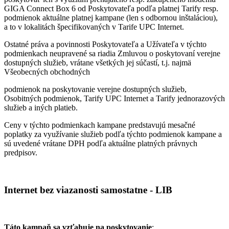
GIGA Connect Box 6 od Poskytovateľa podľa platnej Tarify resp.
podmienok aktuálne platnej kampane (len s odbornou inštaláciou),
a to v lokalitách špecifikovaných v Tarife UPC Internet.
Ostatné práva a povinnosti Poskytovateľa a Užívateľa v týchto
podmienkach neupravené sa riadia Zmluvou o poskytovaní verejne
dostupných služieb, vrátane všetkých jej súčastí, t.j. najmä
Všeobecných obchodných
podmienok na poskytovanie verejne dostupných služieb,
Osobitných podmienok, Tarify UPC Internet a Tarify jednorazových
služieb a iných platieb.
Ceny v týchto podmienkach kampane predstavujú mesačné
poplatky za využívanie služieb podľa týchto podmienok kampane a
sú uvedené vrátane DPH podľa aktuálne platných právnych
predpisov.
Internet bez viazanosti samostatne - LIB
Táto kampaň sa vzťahuje na poskytovanie
: