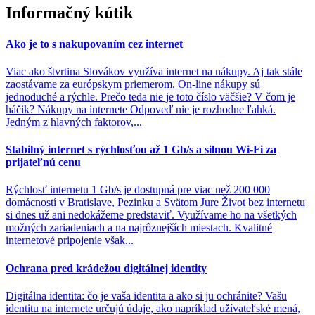
Informačný kútik
Ako je to s nakupovaním cez internet
Viac ako štvrtina Slovákov využíva internet na nákupy. Aj tak stále
zaostávame za európskym priemerom. On-line nákupy sú
jednoduché a rýchle. Prečo teda nie je toto číslo väčšie? V čom je
háčik? Nákupy na internete Odpoveď nie je rozhodne ľahká.
Jedným z hlavných faktorov,...
Stabilný internet s rýchlosťou až 1 Gb/s a silnou Wi-Fi za
prijateľnú cenu
Rýchlosť internetu 1 Gb/s je dostupná pre viac než 200 000
domácností v Bratislave, Pezinku a Svätom Jure Život bez internetu
si dnes už ani nedokážeme predstaviť. Využívame ho na všetkých
možných zariadeniach a na najrôznejších miestach. Kvalitné
internetové pripojenie však...
Ochrana pred krádežou digitálnej identity
Digitálna identita: čo je vaša identita a ako si ju ochránite? Vašu
identitu na internete určujú údaje, ako napríklad užívateľské mená,