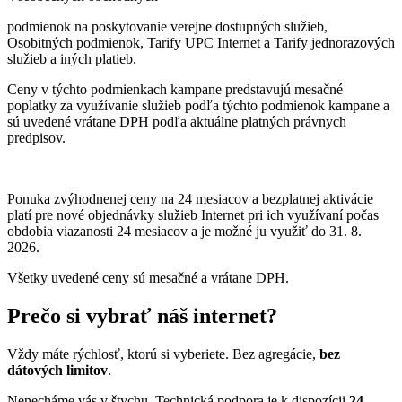
podmienok na poskytovanie verejne dostupných služieb,
Osobitných podmienok, Tarify UPC Internet a Tarify jednorazových
služieb a iných platieb.
Ceny v týchto podmienkach kampane predstavujú mesačné
poplatky za využívanie služieb podľa týchto podmienok kampane a
sú uvedené vrátane DPH podľa aktuálne platných právnych
predpisov.
Ponuka zvýhodnenej ceny na 24 mesiacov a bezplatnej aktivácie
platí
pre nové objednávky služieb Internet pri ich využívaní počas
obdobia viazanosti 24 mesiacov a je možné ju využiť do 31. 8.
2026.
Všetky uvedené ceny sú mesačné a vrátane DPH.
Prečo si vybrať náš internet?
Vždy máte rýchlosť, ktorú si vyberiete. Bez agregácie,
bez
dátových limitov
.
Nenecháme vás v štychu. Technická podpora je k dispozícii
24