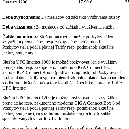
Internet 1200
17,90 €
25
Doba zvýhodnenia:
24 mesiacov od začiatku využívania služby
Doba viazanosti:
24 mesiacov od začiatku využívania služby
Ďalšie podmienky
: Službu Internet je možné poskytovať len
s využitím prenajatého, resp. zakúpeného modemu od
Poskytovateľa podľa platnej Tarify resp. podmienok aktuálne
platnej kampane.
Službu UPC Internet 1000 je možné poskytovať len s využitím
prenajatého resp. zakúpeného modemu GIGA ConnectBox
alebo GIGA Connect Box 6 (podľa dostupnosti) od Poskytovateľa
podľa platnej Tarify resp. podmienok aktuálne platnej kampane (len
s odbornou inštaláciou), a to v lokalitách špecifikovaných v Tarife
UPC Internet.
Službu UPC Internet 1200 je možné poskytovať len s využitím
prenajatého resp. zakúpeného modemu GIGA Connect Box 6 od
Poskytovateľa podľa platnej Tarify resp. podmienok aktuálne
platnej kampane (len s odbornou inštaláciou), a to v lokalitách
špecifikovaných v Tarife UPC Internet.
Pred uplynutím doby viazanosti má Užívateľ vo vzťahu k Službe,