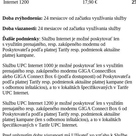
Internet 1200
17,90 €
25
Doba zvýhodnenia:
24 mesiacov od začiatku využívania služby
Doba viazanosti:
24 mesiacov od začiatku využívania služby
Ďalšie podmienky
: Službu Internet je možné poskytovať len
s využitím prenajatého, resp. zakúpeného modemu od
Poskytovateľa podľa platnej Tarify resp. podmienok aktuálne
platnej kampane.
Službu UPC Internet 1000 je možné poskytovať len s využitím
prenajatého resp. zakúpeného modemu GIGA ConnectBox
alebo GIGA Connect Box 6 (podľa dostupnosti) od Poskytovateľa
podľa platnej Tarify resp. podmienok aktuálne platnej kampane (len
s odbornou inštaláciou), a to v lokalitách špecifikovaných v Tarife
UPC Internet.
Službu UPC Internet 1200 je možné poskytovať len s využitím
prenajatého resp. zakúpeného modemu GIGA Connect Box 6 od
Poskytovateľa podľa platnej Tarify resp. podmienok aktuálne
platnej kampane (len s odbornou inštaláciou), a to v lokalitách
špecifikovaných v Tarife UPC Internet.
Pred uplynutím doby viazanosti má Užívateľ vo vzťahu k Službe,