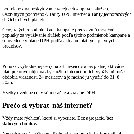
podmienok na poskytovanie verejne dostupných služieb,
Osobitných podmienok, Tarify UPC Internet a Tarify jednorazových
služieb a iných platieb.
Ceny v týchto podmienkach kampane predstavujú mesačné
poplatky za využívanie služieb podľa týchto podmienok kampane a
sú uvedené vrátane DPH podľa aktuálne platných právnych
predpisov.
Ponuka zvýhodnenej ceny na 24 mesiacov a bezplatnej aktivácie
platí
pre nové objednávky služieb Internet pri ich využívaní počas
obdobia viazanosti 24 mesiacov a je možné ju využiť do 31. 8.
2026.
Všetky uvedené ceny sú mesačné a vrátane DPH.
Prečo si vybrať náš internet?
Vždy máte rýchlosť, ktorú si vyberiete. Bez agregácie,
bez
dátových limitov
.
Nenecháme vás v štychu. Technická podpora je k dispozícii
24