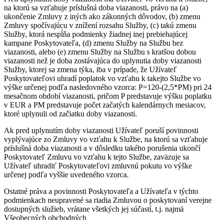
na ktorú sa vzťahuje príslušná doba viazanosti, právo na (a)
ukončenie Zmluvy z iných ako zákonných dôvodov, (b) zmenu
Zmluvy spočívajúcu v znížení rozsahu Služby, (c) takú zmenu
Služby, ktorá nespĺňa podmienky žiadnej inej prebiehajúcej
kampane Poskytovateľa, (d) zmenu Služby na Službu bez
viazanosti, alebo (e) zmenu Služby na Službu s kratšou dobou
viazanosti než je doba zostávajúca do uplynutia doby viazanosti
Služby, ktorej sa zmena týka, iba v prípade, že Užívateľ
Poskytovateľovi uhradí poplatok vo vzťahu k takejto Službe vo
výške určenej podľa nasledovného vzorca: P=120-(2,5*PM) pri 24
mesačnom období viazanosti, pričom P predstavuje výšku poplatku
v EUR a PM predstavuje počet začatých kalendárnych mesiacov,
ktoré uplynuli od začiatku doby viazanosti.
Ak pred uplynutím doby viazanosti Užívateľ poruší povinnosti
vyplývajúce zo Zmluvy vo vzťahu k Službe, na ktorú sa vzťahuje
príslušná doba viazanosti a v dôsledku takého porušenia ukončí
Poskytovateľ Zmluvu vo vzťahu k tejto Službe, zaväzuje sa
Užívateľ uhradiť Poskytovateľovi zmluvnú pokutu vo výške
určenej podľa vyššie uvedeného vzorca.
Ostatné práva a povinnosti Poskytovateľa a Užívateľa v týchto
podmienkach neupravené sa riadia Zmluvou o poskytovaní verejne
dostupných služieb, vrátane všetkých jej súčastí, t.j. najmä
Všeobecných obchodných