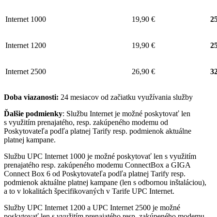
Internet 1000
19,90 €
25
Internet 1200
19,90 €
25
Internet 2500
26,90 €
32
Doba viazanosti:
24 mesiacov od začiatku využívania služby
Ďalšie podmienky
: Službu Internet je možné poskytovať len
s využitím prenajatého, resp. zakúpeného modemu od
Poskytovateľa podľa platnej Tarify resp. podmienok aktuálne
platnej kampane.
Službu UPC Internet 1000 je možné poskytovať len s využitím
prenajatého resp. zakúpeného modemu ConnectBox a GIGA
Connect Box 6 od Poskytovateľa podľa platnej Tarify resp.
podmienok aktuálne platnej kampane (len s odbornou inštaláciou),
a to v lokalitách špecifikovaných v Tarife UPC Internet.
Služby UPC Internet 1200 a UPC Internet 2500 je možné
poskytovať len s využitím prenajatého resp. zakúpeného modemu