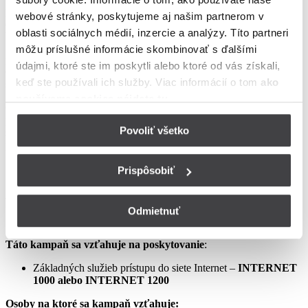
podmienkach neupravené sa riadia Zmluvou o poskytovaní verejne
webové stránky, poskytujeme aj našim partnerom v
dostupných služieb, vrátane všetkých jej súčastí, t.j. najmä
oblasti sociálnych médií, inzercie a analýzy. Títo partneri
Všeobecných obchodných
môžu príslušné informácie skombinovať s ďalšími
podmienok na poskytovanie verejne dostupných služieb,
údajmi, ktoré ste im poskytli alebo ktoré od vás získali,
Osobitných podmienok, Tarify UPC Internet a Tarify jednorazových
keď ste používali ich služby. Viac informácií o tom
ako
služieb a iných platieb.
používame cookies nájdete tu
.
Ceny v týchto podmienkach kampane predstavujú mesačné
poplatky za využívanie služieb podľa týchto podmienok kampane a
Povoliť všetko
sú uvedené vrátane DPH podľa aktuálne platných právnych
predpisov.
Prispôsobiť
Aprílový Crazy Week – Internet samostatne – LIS
Odmietnuť
Táto kampaň sa vzťahuje na poskytovanie
:
Základných služieb prístupu do siete Internet –
INTERNET
1000 alebo INTERNET 1200
Osoby na ktoré sa kampaň vzťahuje: