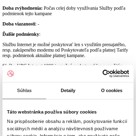
Doba zvýhodnenia:
Počas celej doby využívania Služby podľa
podmienok tejto kampane
Doba viazanosti
: -
Ďalšie podmienky
:
Službu Internet je možné poskytovať len s využitím prenajatého,
resp. zakúpeného modemu od Poskytovateľa podľa platnej Tarify
resp. podmienok aktuálne platnej kampane.
Službu UPC Internet 1000 je možné poskytovať len s využitím
prenajatého resp. zakúpeného modemu GIGA ConnectBox
alebo GIGA Connect Box 6 (podľa dostupnosti) od Poskytovateľa
podľa platnej Tarify resp. podmienok aktuálne platnej kampane (len
s odbornou inštaláciou), a to v lokalitách špecifikovaných v Tarife
Súhlas
Detaily
O cookies
UPC Internet.
Služby UPC Internet 1200 a UPC Internet 2500 je možné
poskytovať len s využitím prenajatého resp. zakúpeného modemu
Táto webstránka používa súbory cookies
GIGA Connect Box 6 od Poskytovateľa podľa platnej Tarify resp.
podmienok aktuálne platnej kampane (len s odbornou inštaláciou), a
Na prispôsobenie obsahu a reklám, poskytovanie funkcií
to v lokalitách špecifikovaných v Tarife UPC Internet.
sociálnych médií a analýzu návštevnosti používame
Ostatné práva a povinnosti Poskytovateľa a Užívateľa v týchto
súbory cookie. Informácie o tom, ako používate naše