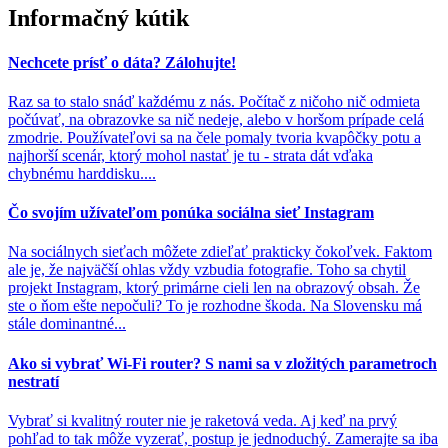
Informačný kútik
Nechcete prísť o dáta? Zálohujte!
Raz sa to stalo snáď každému z nás. Počítač z ničoho nič odmieta
počúvať, na obrazovke sa nič nedeje, alebo v horšom prípade celá
zmodrie. Používateľovi sa na čele pomaly tvoria kvapôčky potu a
najhorší scenár, ktorý mohol nastať je tu - strata dát vďaka
chybnému harddisku....
Čo svojím užívateľom ponúka sociálna sieť Instagram
Na sociálnych sieťach môžete zdieľať prakticky čokoľvek. Faktom
ale je, že najväčší ohlas vždy vzbudia fotografie. Toho sa chytil
projekt Instagram, ktorý primárne cieli len na obrazový obsah. Že
ste o ňom ešte nepočuli? To je rozhodne škoda. Na Slovensku má
stále dominantné...
Ako si vybrať Wi-Fi router? S nami sa v zložitých parametroch
nestratí
Vybrať si kvalitný router nie je raketová veda. Aj keď na prvý
pohľad to tak môže vyzerať, postup je jednoduchý. Zamerajte sa iba