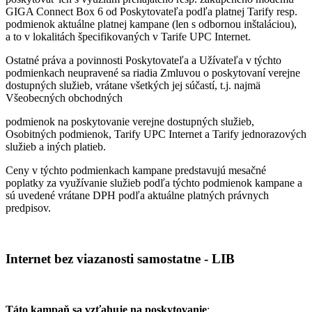
GIGA Connect Box 6 od Poskytovateľa podľa platnej Tarify resp.
podmienok aktuálne platnej kampane (len s odbornou inštaláciou),
a to v lokalitách špecifikovaných v Tarife UPC Internet.
Ostatné práva a povinnosti Poskytovateľa a Užívateľa v týchto
podmienkach neupravené sa riadia Zmluvou o poskytovaní verejne
dostupných služieb, vrátane všetkých jej súčastí, t.j. najmä
Všeobecných obchodných
podmienok na poskytovanie verejne dostupných služieb,
Osobitných podmienok, Tarify UPC Internet a Tarify jednorazových
služieb a iných platieb.
Ceny v týchto podmienkach kampane predstavujú mesačné
poplatky za využívanie služieb podľa týchto podmienok kampane a
sú uvedené vrátane DPH podľa aktuálne platných právnych
predpisov.
Internet bez viazanosti samostatne - LIB
Táto kampaň sa vzťahuje na poskytovanie
: