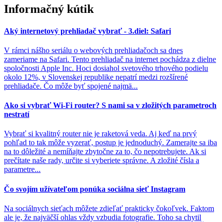
Informačný kútik
Aký internetový prehliadač vybrať - 3.diel: Safari
V rámci nášho seriálu o webových prehliadačoch sa dnes
zameriame na Safari. Tento prehliadač na internet pochádza z dielne
spoločnosti Apple Inc. Hoci dosiahol svetového trhového podielu
okolo 12%, v Slovenskej republike nepatrí medzi rozšírené
prehliadače. Čo môže byť spojené najmä...
Ako si vybrať Wi-Fi router? S nami sa v zložitých parametroch
nestratí
Vybrať si kvalitný router nie je raketová veda. Aj keď na prvý
pohľad to tak môže vyzerať, postup je jednoduchý. Zamerajte sa iba
na to dôležité a nemíňajte zbytočne za to, čo nepotrebujete. Ak si
prečítate naše rady, určite si vyberiete správne. A zložité čísla a
parametre...
Čo svojím užívateľom ponúka sociálna sieť Instagram
Na sociálnych sieťach môžete zdieľať prakticky čokoľvek. Faktom
ale je, že najväčší ohlas vždy vzbudia fotografie. Toho sa chytil