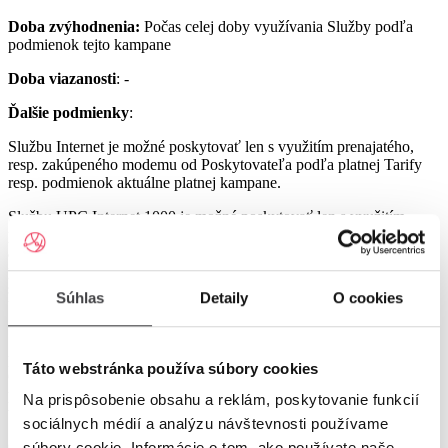
Doba zvýhodnenia:
Počas celej doby využívania Služby podľa
podmienok tejto kampane
Doba viazanosti
: -
Ďalšie podmienky
:
Službu Internet je možné poskytovať len s využitím prenajatého,
resp. zakúpeného modemu od Poskytovateľa podľa platnej Tarify
resp. podmienok aktuálne platnej kampane.
Službu UPC Internet 1000 je možné poskytovať len s využitím
prenajatého resp. zakúpeného modemu GIGA ConnectBox
alebo GIGA Connect Box 6 (podľa dostupnosti) od Poskytovateľa
podľa platnej Tarify resp. podmienok aktuálne platnej kampane (len
s odbornou inštaláciou), a to v lokalitách špecifikovaných v Tarife
Súhlas
Detaily
O cookies
UPC Internet.
Služby UPC Internet 1200 a UPC Internet 2500 je možné
poskytovať len s využitím prenajatého resp. zakúpeného modemu
Táto webstránka používa súbory cookies
GIGA Connect Box 6 od Poskytovateľa podľa platnej Tarify resp.
podmienok aktuálne platnej kampane (len s odbornou inštaláciou), a
Na prispôsobenie obsahu a reklám, poskytovanie funkcií
to v lokalitách špecifikovaných v Tarife UPC Internet.
sociálnych médií a analýzu návštevnosti používame
Ostatné práva a povinnosti Poskytovateľa a Užívateľa v týchto
súbory cookie. Informácie o tom, ako používate naše