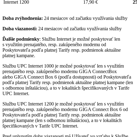
Internet 1200
17,90 €
25
Doba zvýhodnenia:
24 mesiacov od začiatku využívania služby
Doba viazanosti:
24 mesiacov od začiatku využívania služby
Ďalšie podmienky
: Službu Internet je možné poskytovať len
s využitím prenajatého, resp. zakúpeného modemu od
Poskytovateľa podľa platnej Tarify resp. podmienok aktuálne
platnej kampane.
Službu UPC Internet 1000 je možné poskytovať len s využitím
prenajatého resp. zakúpeného modemu GIGA ConnectBox
alebo GIGA Connect Box 6 (podľa dostupnosti) od Poskytovateľa
podľa platnej Tarify resp. podmienok aktuálne platnej kampane (len
s odbornou inštaláciou), a to v lokalitách špecifikovaných v Tarife
UPC Internet.
Službu UPC Internet 1200 je možné poskytovať len s využitím
prenajatého resp. zakúpeného modemu GIGA Connect Box 6 od
Poskytovateľa podľa platnej Tarify resp. podmienok aktuálne
platnej kampane (len s odbornou inštaláciou), a to v lokalitách
špecifikovaných v Tarife UPC Internet.
Pred uplynutím doby viazanosti má Užívateľ vo vzťahu k Službe,