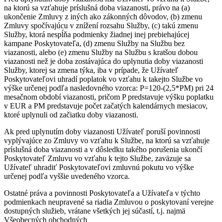
na ktorú sa vzťahuje príslušná doba viazanosti, právo na (a)
ukončenie Zmluvy z iných ako zákonných dôvodov, (b) zmenu
Zmluvy spočívajúcu v znížení rozsahu Služby, (c) takú zmenu
Služby, ktorá nespĺňa podmienky žiadnej inej prebiehajúcej
kampane Poskytovateľa, (d) zmenu Služby na Službu bez
viazanosti, alebo (e) zmenu Služby na Službu s kratšou dobou
viazanosti než je doba zostávajúca do uplynutia doby viazanosti
Služby, ktorej sa zmena týka, iba v prípade, že Užívateľ
Poskytovateľovi uhradí poplatok vo vzťahu k takejto Službe vo
výške určenej podľa nasledovného vzorca: P=120-(2,5*PM) pri 24
mesačnom období viazanosti, pričom P predstavuje výšku poplatku
v EUR a PM predstavuje počet začatých kalendárnych mesiacov,
ktoré uplynuli od začiatku doby viazanosti.
Ak pred uplynutím doby viazanosti Užívateľ poruší povinnosti
vyplývajúce zo Zmluvy vo vzťahu k Službe, na ktorú sa vzťahuje
príslušná doba viazanosti a v dôsledku takého porušenia ukončí
Poskytovateľ Zmluvu vo vzťahu k tejto Službe, zaväzuje sa
Užívateľ uhradiť Poskytovateľovi zmluvnú pokutu vo výške
určenej podľa vyššie uvedeného vzorca.
Ostatné práva a povinnosti Poskytovateľa a Užívateľa v týchto
podmienkach neupravené sa riadia Zmluvou o poskytovaní verejne
dostupných služieb, vrátane všetkých jej súčastí, t.j. najmä
Všeobecných obchodných