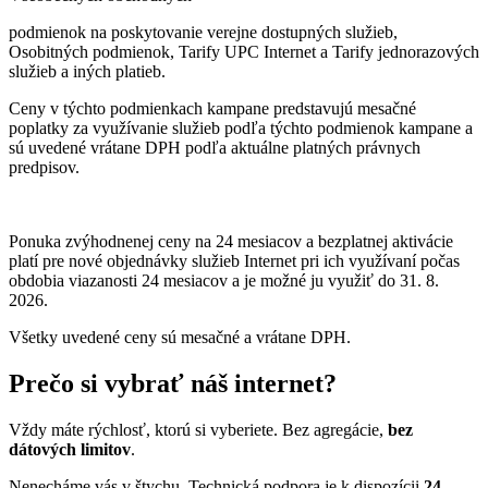
podmienok na poskytovanie verejne dostupných služieb,
Osobitných podmienok, Tarify UPC Internet a Tarify jednorazových
služieb a iných platieb.
Ceny v týchto podmienkach kampane predstavujú mesačné
poplatky za využívanie služieb podľa týchto podmienok kampane a
sú uvedené vrátane DPH podľa aktuálne platných právnych
predpisov.
Ponuka zvýhodnenej ceny na 24 mesiacov a bezplatnej aktivácie
platí
pre nové objednávky služieb Internet pri ich využívaní počas
obdobia viazanosti 24 mesiacov a je možné ju využiť do 31. 8.
2026.
Všetky uvedené ceny sú mesačné a vrátane DPH.
Prečo si vybrať náš internet?
Vždy máte rýchlosť, ktorú si vyberiete. Bez agregácie,
bez
dátových limitov
.
Nenecháme vás v štychu. Technická podpora je k dispozícii
24