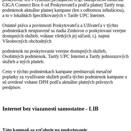
GIGA Connect Box 6 od Poskytovateľa podľa platnej Tarify resp.
podmienok aktuálne platnej kampane (len s odbornou inštaláciou),
a to v lokalitách špecifikovaných v Tarife UPC Internet.
Ostatné práva a povinnosti Poskytovateľa a Užívateľa v týchto
podmienkach neupravené sa riadia Zmluvou o poskytovaní verejne
dostupných služieb, vrátane všetkých jej súčastí, t.j. najmä
Všeobecných obchodných
podmienok na poskytovanie verejne dostupných služieb,
Osobitných podmienok, Tarify UPC Internet a Tarify jednorazových
služieb a iných platieb.
Ceny v týchto podmienkach kampane predstavujú mesačné
poplatky za využívanie služieb podľa týchto podmienok kampane a
sú uvedené vrátane DPH podľa aktuálne platných právnych
predpisov.
Internet bez viazanosti samostatne - LIB
Táto kampaň sa vzťahuje na poskytovanie
: