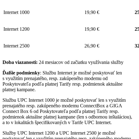
Internet 1000
19,90 €
25
Internet 1200
19,90 €
25
Internet 2500
26,90 €
32
Doba viazanosti:
24 mesiacov od začiatku využívania služby
Ďalšie podmienky
: Službu Internet je možné poskytovať len
s využitím prenajatého, resp. zakúpeného modemu od
Poskytovateľa podľa platnej Tarify resp. podmienok aktuálne
platnej kampane.
Službu UPC Internet 1000 je možné poskytovať len s využitím
prenajatého resp. zakúpeného modemu ConnectBox a GIGA
Connect Box 6 od Poskytovateľa podľa platnej Tarify resp.
podmienok aktuálne platnej kampane (len s odbornou inštaláciou),
a to v lokalitách špecifikovaných v Tarife UPC Internet.
Služby UPC Internet 1200 a UPC Internet 2500 je možné
poskytovať len s využitím prenajatého resp. zakúpeného modemu