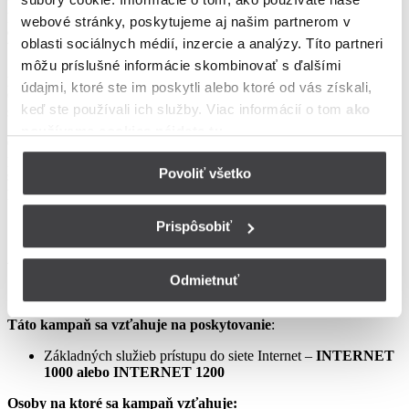
podmienkach neupravené sa riadia Zmluvou o poskytovaní verejne
webové stránky, poskytujeme aj našim partnerom v
dostupných služieb, vrátane všetkých jej súčastí, t.j. najmä
oblasti sociálnych médií, inzercie a analýzy. Títo partneri
Všeobecných obchodných
môžu príslušné informácie skombinovať s ďalšími
podmienok na poskytovanie verejne dostupných služieb,
údajmi, ktoré ste im poskytli alebo ktoré od vás získali,
Osobitných podmienok, Tarify UPC Internet a Tarify jednorazových
keď ste používali ich služby. Viac informácií o tom
ako
služieb a iných platieb.
používame cookies nájdete tu
.
Ceny v týchto podmienkach kampane predstavujú mesačné
poplatky za využívanie služieb podľa týchto podmienok kampane a
Povoliť všetko
sú uvedené vrátane DPH podľa aktuálne platných právnych
predpisov.
Prispôsobiť
Aprílový Crazy Week – Internet samostatne – LIS
Odmietnuť
Táto kampaň sa vzťahuje na poskytovanie
:
Základných služieb prístupu do siete Internet –
INTERNET
1000 alebo INTERNET 1200
Osoby na ktoré sa kampaň vzťahuje: