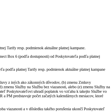
tnej Tarify resp. podmienok aktuálne platnej kampane.
ct Box 6 (podľa dostupnosti) od Poskytovateľa podľa platnej
a podľa platnej Tarify resp. podmienok aktuálne platnej kampane
 Zmluvy z iných ako zákonných dôvodov, (b) zmenu Zmluvy
(d) zmenu Služby na Službu bez viazanosti, alebo (e) zmenu Služby na
vateľ Poskytovateľovi uhradí poplatok vo vzťahu k takejto Službe vo
R a PM predstavuje počet začatých kalendárnych mesiacov, ktoré
oba viazanosti a v dôsledku takého porušenia ukončí Poskytovateľ