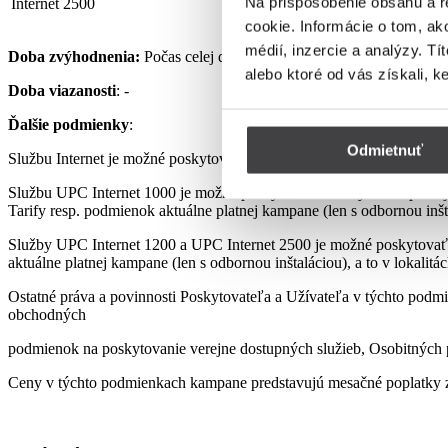
Na prispôsobenie obsahu a r
Internet 2500
32,90 €
cookie. Informácie o tom, ak
médií, inzercie a analýzy. Tí
Doba zvýhodnenia:
Počas celej doby využívania Služby podľa pod
alebo ktoré od vás získali, k
Doba viazanosti
: -
Ďalšie podmienky
:
Odmietnuť
Službu Internet je možné poskytovať len s využitím prenajatého, re
Službu UPC Internet 1000 je možné poskytovať len s využitím pre
Tarify resp. podmienok aktuálne platnej kampane (len s odbornou inšta
Služby UPC Internet 1200 a UPC Internet 2500 je možné poskytovať
aktuálne platnej kampane (len s odbornou inštaláciou), a to v lokalit
Ostatné práva a povinnosti Poskytovateľa a Užívateľa v týchto podmi
obchodných
podmienok na poskytovanie verejne dostupných služieb, Osobitných p
Ceny v týchto podmienkach kampane predstavujú mesačné poplatky z