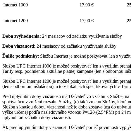
Internet 1000
17,90 €
25
Internet 1200
17,90 €
25
Doba zvýhodnenia:
24 mesiacov od začiatku využívania služby
Doba viazanosti:
24 mesiacov od začiatku využívania služby
Ďalšie podmienky
: Službu Internet je možné poskytovať len s využ
Službu UPC Internet 1000 je možné poskytovať len s využitím pre
Tarify resp. podmienok aktuálne platnej kampane (len s odbornou inšta
Službu UPC Internet 1200 je možné poskytovať len s využitím pren
(len s odbornou inštaláciou), a to v lokalitách špecifikovaných v Tari
Pred uplynutím doby viazanosti má Užívateľ vo vzťahu k Službe, na 
spočívajúcu v znížení rozsahu Služby, (c) takú zmenu Služby, ktorá 
Službu s kratšou dobou viazanosti než je doba zostávajúca do uplynut
výške určenej podľa nasledovného vzorca: P=120-(2,5*PM) pri 24 me
uplynuli od začiatku doby viazanosti.
Ak pred uplynutím doby viazanosti Užívateľ poruší povinnosti vyplý