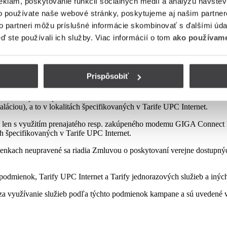
eklám, poskytovanie funkcií sociálnych médií a analýzu návšte
o používate naše webové stránky, poskytujeme aj našim partner
to partneri môžu príslušné informácie skombinovať s ďalšími údaj
mienok tejto kampane
eď ste používali ich služby. Viac informácií o tom
ako používame
Prispôsobiť
sp. zakúpeného modemu od Poskytovateľa podľa platnej Tarify resp. po
najatého resp. zakúpeného modemu GIGA ConnectBox alebo GIGA Conne
láciou), a to v lokalitách špecifikovaných v Tarife UPC Internet.
 len s využitím prenajatého resp. zakúpeného modemu GIGA Connect B
ách špecifikovaných v Tarife UPC Internet.
enkach neupravené sa riadia Zmluvou o poskytovaní verejne dostupných 
odmienok, Tarify UPC Internet a Tarify jednorazových služieb a iných
a využívanie služieb podľa týchto podmienok kampane a sú uvedené v