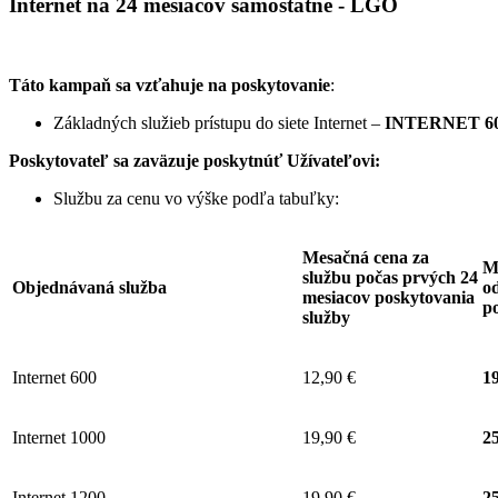
Internet na 24 mesiacov samostatne - LGO
Táto kampaň sa vzťahuje na poskytovanie
:
Základných služieb prístupu do siete Internet –
INTERNET 60
Poskytovateľ sa zaväzuje
poskytnúť Užívateľovi:
Službu za cenu vo výške podľa tabuľky:
Mesačná cena za
M
službu počas prvých 24
Objednávaná služba
od
mesiacov poskytovania
p
služby
Internet 600
12,90 €
19
Internet 1000
19,90 €
25
Internet 1200
19,90 €
25