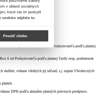
vnosti používame súbory
om v oblasti sociálnych
mi, ktoré ste im poskytli
 cookies nájdete tu
.
Povoliť všetko
dmienok aktuálne platnej kampane.
ct Box 6 (podľa dostupnosti) od Poskytovateľa podľa platnej
ox 6 od Poskytovateľa podľa platnej Tarify resp. podmienok
služieb, vrátane všetkých jej súčastí, t.j. najmä Všeobecných
 platieb.
rátane DPH podľa aktuálne platných právnych predpisov.