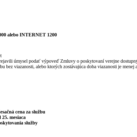
00 alebo INTERNET 1200
t
bo prejavili úmysel podať výpoveď Zmluvy o poskytovaní verejne dostupn
užbu bez viazanosti, alebo ktorých zostávajúca doba viazanosti je menej 
esačná cena za službu
 25. mesiaca
oskytovania služby