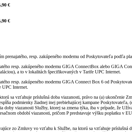
,90 €
,90 €
itím prenajatého, resp. zakúpeného modemu od Poskytovateľa podľa pla
najatého resp. zakúpeného modemu GIGA ConnectBox alebo GIGA Conne
láciou), a to v lokalitách špecifikovaných v Tarife UPC Internet.
ajatého resp. zakúpeného modemu GIGA Connect Box 6 od Poskytovateľ
fe UPC Internet.
ktorú sa vzťahuje príslušná doba viazanosti, právo na (a) ukončenie
nespĺňa podmienky žiadnej inej prebiehajúcej kampane Poskytovateľa, 
ia doby viazanosti Služby, ktorej sa zmena týka, iba v prípade, že Uží
sačnom období viazanosti, pričom P predstavuje výšku poplatku v EU
vajúce zo Zmluvy vo vzťahu k Službe, na ktorú sa vzťahuje príslušná d