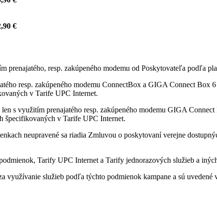
,90 €
itím prenajatého, resp. zakúpeného modemu od Poskytovateľa podľa pla
ajatého resp. zakúpeného modemu ConnectBox a GIGA Connect Box 6 od
fikovaných v Tarife UPC Internet.
 len s využitím prenajatého resp. zakúpeného modemu GIGA Connect B
ách špecifikovaných v Tarife UPC Internet.
enkach neupravené sa riadia Zmluvou o poskytovaní verejne dostupných 
odmienok, Tarify UPC Internet a Tarify jednorazových služieb a iných
a využívanie služieb podľa týchto podmienok kampane a sú uvedené v