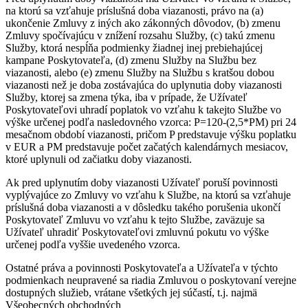
na ktorú sa vzťahuje príslušná doba viazanosti, právo na (a)
ukončenie Zmluvy z iných ako zákonných dôvodov, (b) zmenu
Zmluvy spočívajúcu v znížení rozsahu Služby, (c) takú zmenu
Služby, ktorá nespĺňa podmienky žiadnej inej prebiehajúcej
kampane Poskytovateľa, (d) zmenu Služby na Službu bez
viazanosti, alebo (e) zmenu Služby na Službu s kratšou dobou
viazanosti než je doba zostávajúca do uplynutia doby viazanosti
Služby, ktorej sa zmena týka, iba v prípade, že Užívateľ
Poskytovateľovi uhradí poplatok vo vzťahu k takejto Službe vo
výške určenej podľa nasledovného vzorca: P=120-(2,5*PM) pri 24
mesačnom období viazanosti, pričom P predstavuje výšku poplatku
v EUR a PM predstavuje počet začatých kalendárnych mesiacov,
ktoré uplynuli od začiatku doby viazanosti.
Ak pred uplynutím doby viazanosti Užívateľ poruší povinnosti
vyplývajúce zo Zmluvy vo vzťahu k Službe, na ktorú sa vzťahuje
príslušná doba viazanosti a v dôsledku takého porušenia ukončí
Poskytovateľ Zmluvu vo vzťahu k tejto Službe, zaväzuje sa
Užívateľ uhradiť Poskytovateľovi zmluvnú pokutu vo výške
určenej podľa vyššie uvedeného vzorca.
Ostatné práva a povinnosti Poskytovateľa a Užívateľa v týchto
podmienkach neupravené sa riadia Zmluvou o poskytovaní verejne
dostupných služieb, vrátane všetkých jej súčastí, t.j. najmä
Všeobecných obchodných