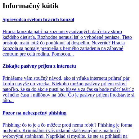
Informačný kútik
Sprievodca svetom hracích konzol
Hracia konzola patrí na zoznam vysnívaných darčekov skoro
každého dieťaťa. Rozhodne nemusí ísť o vyhodené peniaze. Tieto
prístroje majú totiž čo ponúknuť aj dospelím. Neveríte? Hracia
konzola sa pomaly premieňa z herného zariadenia na zábavné
centrum pre celú rodinu. Pomocou...
Získajte pasívny príjem z internetu
Prinášame vám stručný návod, ako si vďaka internetu prihrať pár
korún navyše do vrecka. Niekoho možno pasívny príjem osloví
natoľko, že sa do akcie pustí po hlave a za čas sa bude môcť tešiť z
voľného času i miliónov na účte. Čo je pasívny príjem Predstavte si
túto...
Pozor na nebezpečný phishing
Phishing: čo to je a čo môžete proti nemu robiť? Phishing je forma
podvodu. Kriminálnici vás oklamú sfalšovanými e-mailmi či
webovými stránkami. Napríklad si myslíte, že ste sa prihlásili na