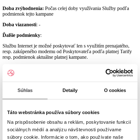
Doba zvýhodnenia:
Počas celej doby využívania Služby podľa
podmienok tejto kampane
Doba viazanosti
: -
Ďalšie podmienky
:
Službu Internet je možné poskytovať len s využitím prenajatého,
resp. zakúpeného modemu od Poskytovateľa podľa platnej Tarify
resp. podmienok aktuálne platnej kampane.
Službu UPC Internet 1000 je možné poskytovať len s využitím
prenajatého resp. zakúpeného modemu GIGA ConnectBox
alebo GIGA Connect Box 6 (podľa dostupnosti) od Poskytovateľa
podľa platnej Tarify resp. podmienok aktuálne platnej kampane (len
s odbornou inštaláciou), a to v lokalitách špecifikovaných v Tarife
Súhlas
Detaily
O cookies
UPC Internet.
Služby UPC Internet 1200 a UPC Internet 2500 je možné
poskytovať len s využitím prenajatého resp. zakúpeného modemu
Táto webstránka používa súbory cookies
GIGA Connect Box 6 od Poskytovateľa podľa platnej Tarify resp.
Na prispôsobenie obsahu a reklám, poskytovanie funkcií
podmienok aktuálne platnej kampane (len s odbornou inštaláciou), a
to v lokalitách špecifikovaných v Tarife UPC Internet.
sociálnych médií a analýzu návštevnosti používame
súbory cookie. Informácie o tom, ako používate naše
Ostatné práva a povinnosti Poskytovateľa a Užívateľa v týchto