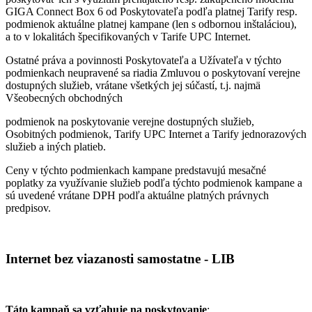
GIGA Connect Box 6 od Poskytovateľa podľa platnej Tarify resp.
podmienok aktuálne platnej kampane (len s odbornou inštaláciou),
a to v lokalitách špecifikovaných v Tarife UPC Internet.
Ostatné práva a povinnosti Poskytovateľa a Užívateľa v týchto
podmienkach neupravené sa riadia Zmluvou o poskytovaní verejne
dostupných služieb, vrátane všetkých jej súčastí, t.j. najmä
Všeobecných obchodných
podmienok na poskytovanie verejne dostupných služieb,
Osobitných podmienok, Tarify UPC Internet a Tarify jednorazových
služieb a iných platieb.
Ceny v týchto podmienkach kampane predstavujú mesačné
poplatky za využívanie služieb podľa týchto podmienok kampane a
sú uvedené vrátane DPH podľa aktuálne platných právnych
predpisov.
Internet bez viazanosti samostatne - LIB
Táto kampaň sa vzťahuje na poskytovanie
: