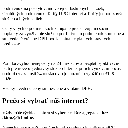
podmienok na poskytovanie verejne dostupných služieb,
Osobitných podmienok, Tarify UPC Internet a Tarify jednorazových
služieb a iných platieb.
Ceny v týchto podmienkach kampane predstavujú mesačné
poplatky za využívanie služieb podľa týchto podmienok kampane a
sú uvedené vrátane DPH podľa aktuálne platných právnych
predpisov.
Ponuka zvýhodnenej ceny na 24 mesiacov a bezplatnej aktivácie
platí
pre nové objednávky služieb Internet pri ich využívaní počas
obdobia viazanosti 24 mesiacov a je možné ju využiť do 31. 8.
2026.
Všetky uvedené ceny sú mesačné a vrátane DPH.
Prečo si vybrať náš internet?
Vždy máte rýchlosť, ktorú si vyberiete. Bez agregácie,
bez
dátových limitov
.
Nenecháme vás v štychu. Technická podpora je k dispozícii
24