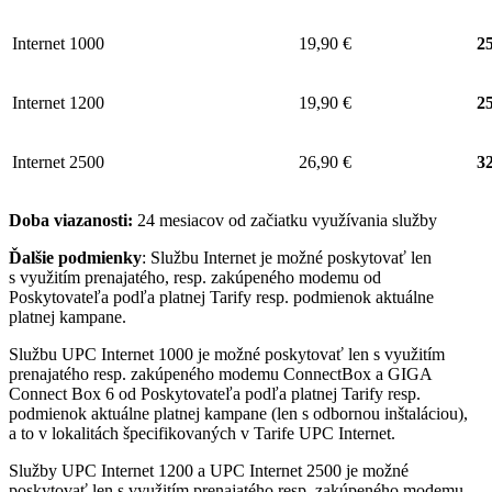
Internet 1000
19,90 €
25
Internet 1200
19,90 €
25
Internet 2500
26,90 €
32
Doba viazanosti:
24 mesiacov od začiatku využívania služby
Ďalšie podmienky
: Službu Internet je možné poskytovať len
s využitím prenajatého, resp. zakúpeného modemu od
Poskytovateľa podľa platnej Tarify resp. podmienok aktuálne
platnej kampane.
Službu UPC Internet 1000 je možné poskytovať len s využitím
prenajatého resp. zakúpeného modemu ConnectBox a GIGA
Connect Box 6 od Poskytovateľa podľa platnej Tarify resp.
podmienok aktuálne platnej kampane (len s odbornou inštaláciou),
a to v lokalitách špecifikovaných v Tarife UPC Internet.
Služby UPC Internet 1200 a UPC Internet 2500 je možné
poskytovať len s využitím prenajatého resp. zakúpeného modemu