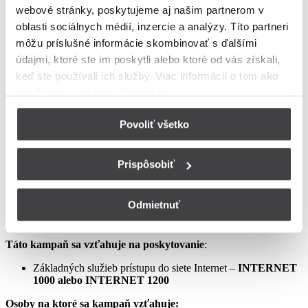
webové stránky, poskytujeme aj našim partnerom v
podmienkach neupravené sa riadia Zmluvou o poskytovaní verejne
dostupných služieb, vrátane všetkých jej súčastí, t.j. najmä
oblasti sociálnych médií, inzercie a analýzy. Títo partneri
Všeobecných obchodných
môžu príslušné informácie skombinovať s ďalšími
podmienok na poskytovanie verejne dostupných služieb,
údajmi, ktoré ste im poskytli alebo ktoré od vás získali,
Osobitných podmienok, Tarify UPC Internet a Tarify jednorazových
keď ste používali ich služby. Viac informácií o tom
ako
služieb a iných platieb.
používame cookies nájdete tu
.
Ceny v týchto podmienkach kampane predstavujú mesačné
poplatky za využívanie služieb podľa týchto podmienok kampane a
Povoliť všetko
sú uvedené vrátane DPH podľa aktuálne platných právnych
predpisov.
Prispôsobiť
Aprílový Crazy Week – Internet samostatne – LIS
Odmietnuť
Táto kampaň sa vzťahuje na poskytovanie
:
Základných služieb prístupu do siete Internet –
INTERNET
1000 alebo INTERNET 1200
Osoby na ktoré sa kampaň vzťahuje: