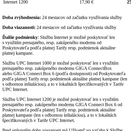
Internet 1200
17,90 €
25
Doba zvýhodnenia:
24 mesiacov od začiatku využívania služby
Doba viazanosti:
24 mesiacov od začiatku využívania služby
Ďalšie podmienky
: Službu Internet je možné poskytovať len
s využitím prenajatého, resp. zakúpeného modemu od
Poskytovateľa podľa platnej Tarify resp. podmienok aktuálne
platnej kampane.
Službu UPC Internet 1000 je možné poskytovať len s využitím
prenajatého resp. zakúpeného modemu GIGA ConnectBox
alebo GIGA Connect Box 6 (podľa dostupnosti) od Poskytovateľa
podľa platnej Tarify resp. podmienok aktuálne platnej kampane (len
s odbornou inštaláciou), a to v lokalitách špecifikovaných v Tarife
UPC Internet.
Službu UPC Internet 1200 je možné poskytovať len s využitím
prenajatého resp. zakúpeného modemu GIGA Connect Box 6 od
Poskytovateľa podľa platnej Tarify resp. podmienok aktuálne
platnej kampane (len s odbornou inštaláciou), a to v lokalitách
špecifikovaných v Tarife UPC Internet.
Pred uplynutím doby viazanosti má Užívateľ vo vzťahu k Službe,