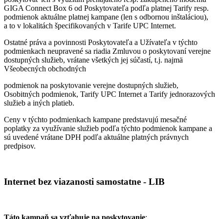
GIGA Connect Box 6 od Poskytovateľa podľa platnej Tarify resp.
podmienok aktuálne platnej kampane (len s odbornou inštaláciou),
a to v lokalitách špecifikovaných v Tarife UPC Internet.
Ostatné práva a povinnosti Poskytovateľa a Užívateľa v týchto
podmienkach neupravené sa riadia Zmluvou o poskytovaní verejne
dostupných služieb, vrátane všetkých jej súčastí, t.j. najmä
Všeobecných obchodných
podmienok na poskytovanie verejne dostupných služieb,
Osobitných podmienok, Tarify UPC Internet a Tarify jednorazových
služieb a iných platieb.
Ceny v týchto podmienkach kampane predstavujú mesačné
poplatky za využívanie služieb podľa týchto podmienok kampane a
sú uvedené vrátane DPH podľa aktuálne platných právnych
predpisov.
Internet bez viazanosti samostatne - LIB
Táto kampaň sa vzťahuje na poskytovanie
: