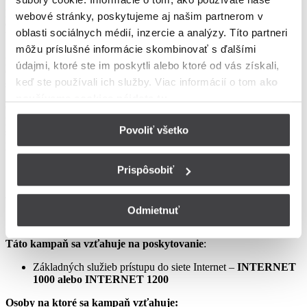
podmienkach neupravené sa riadia Zmluvou o poskytovaní verejne
webové stránky, poskytujeme aj našim partnerom v
dostupných služieb, vrátane všetkých jej súčastí, t.j. najmä
oblasti sociálnych médií, inzercie a analýzy. Títo partneri
Všeobecných obchodných
môžu príslušné informácie skombinovať s ďalšími
podmienok na poskytovanie verejne dostupných služieb,
údajmi, ktoré ste im poskytli alebo ktoré od vás získali,
Osobitných podmienok, Tarify UPC Internet a Tarify jednorazových
keď ste používali ich služby. Viac informácií o tom
ako
služieb a iných platieb.
používame cookies nájdete tu
.
Ceny v týchto podmienkach kampane predstavujú mesačné
poplatky za využívanie služieb podľa týchto podmienok kampane a
Povoliť všetko
sú uvedené vrátane DPH podľa aktuálne platných právnych
predpisov.
Prispôsobiť
Aprílový Crazy Week – Internet samostatne – LIS
Odmietnuť
Táto kampaň sa vzťahuje na poskytovanie
:
Základných služieb prístupu do siete Internet –
INTERNET
1000 alebo INTERNET 1200
Osoby na ktoré sa kampaň vzťahuje: