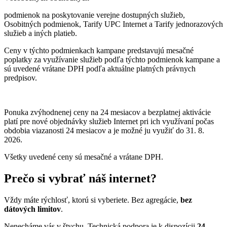
podmienok na poskytovanie verejne dostupných služieb,
Osobitných podmienok, Tarify UPC Internet a Tarify jednorazových
služieb a iných platieb.
Ceny v týchto podmienkach kampane predstavujú mesačné
poplatky za využívanie služieb podľa týchto podmienok kampane a
sú uvedené vrátane DPH podľa aktuálne platných právnych
predpisov.
Ponuka zvýhodnenej ceny na 24 mesiacov a bezplatnej aktivácie
platí
pre nové objednávky služieb Internet pri ich využívaní počas
obdobia viazanosti 24 mesiacov a je možné ju využiť do 31. 8.
2026.
Všetky uvedené ceny sú mesačné a vrátane DPH.
Prečo si vybrať náš internet?
Vždy máte rýchlosť, ktorú si vyberiete. Bez agregácie,
bez
dátových limitov
.
Nenecháme vás v štychu. Technická podpora je k dispozícii
24