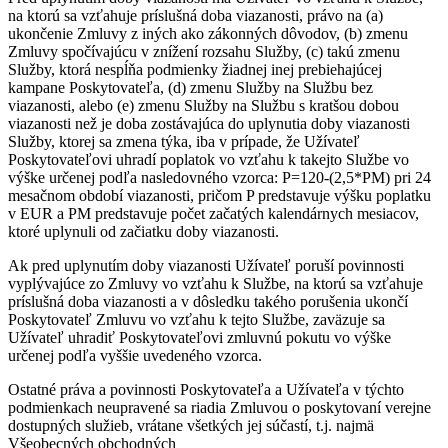
na ktorú sa vzťahuje príslušná doba viazanosti, právo na (a)
ukončenie Zmluvy z iných ako zákonných dôvodov, (b) zmenu
Zmluvy spočívajúcu v znížení rozsahu Služby, (c) takú zmenu
Služby, ktorá nespĺňa podmienky žiadnej inej prebiehajúcej
kampane Poskytovateľa, (d) zmenu Služby na Službu bez
viazanosti, alebo (e) zmenu Služby na Službu s kratšou dobou
viazanosti než je doba zostávajúca do uplynutia doby viazanosti
Služby, ktorej sa zmena týka, iba v prípade, že Užívateľ
Poskytovateľovi uhradí poplatok vo vzťahu k takejto Službe vo
výške určenej podľa nasledovného vzorca: P=120-(2,5*PM) pri 24
mesačnom období viazanosti, pričom P predstavuje výšku poplatku
v EUR a PM predstavuje počet začatých kalendárnych mesiacov,
ktoré uplynuli od začiatku doby viazanosti.
Ak pred uplynutím doby viazanosti Užívateľ poruší povinnosti
vyplývajúce zo Zmluvy vo vzťahu k Službe, na ktorú sa vzťahuje
príslušná doba viazanosti a v dôsledku takého porušenia ukončí
Poskytovateľ Zmluvu vo vzťahu k tejto Službe, zaväzuje sa
Užívateľ uhradiť Poskytovateľovi zmluvnú pokutu vo výške
určenej podľa vyššie uvedeného vzorca.
Ostatné práva a povinnosti Poskytovateľa a Užívateľa v týchto
podmienkach neupravené sa riadia Zmluvou o poskytovaní verejne
dostupných služieb, vrátane všetkých jej súčastí, t.j. najmä
Všeobecných obchodných