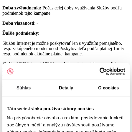
Doba zvýhodnenia:
Počas celej doby využívania Služby podľa
podmienok tejto kampane
Doba viazanosti
: -
Ďalšie podmienky
:
Službu Internet je možné poskytovať len s využitím prenajatého,
resp. zakúpeného modemu od Poskytovateľa podľa platnej Tarify
resp. podmienok aktuálne platnej kampane.
Službu UPC Internet 1000 je možné poskytovať len s využitím
prenajatého resp. zakúpeného modemu GIGA ConnectBox
alebo GIGA Connect Box 6 (podľa dostupnosti) od Poskytovateľa
podľa platnej Tarify resp. podmienok aktuálne platnej kampane (len
s odbornou inštaláciou), a to v lokalitách špecifikovaných v Tarife
Súhlas
Detaily
O cookies
UPC Internet.
Služby UPC Internet 1200 a UPC Internet 2500 je možné
poskytovať len s využitím prenajatého resp. zakúpeného modemu
Táto webstránka používa súbory cookies
GIGA Connect Box 6 od Poskytovateľa podľa platnej Tarify resp.
podmienok aktuálne platnej kampane (len s odbornou inštaláciou), a
Na prispôsobenie obsahu a reklám, poskytovanie funkcií
to v lokalitách špecifikovaných v Tarife UPC Internet.
sociálnych médií a analýzu návštevnosti používame
Ostatné práva a povinnosti Poskytovateľa a Užívateľa v týchto
súbory cookie. Informácie o tom, ako používate naše