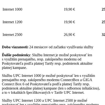
Internet 1000
19,90 €
25
Internet 1200
19,90 €
25
Internet 2500
26,90 €
32
Doba viazanosti:
24 mesiacov od začiatku využívania služby
Ďalšie podmienky
: Službu Internet je možné poskytovať len
s využitím prenajatého, resp. zakúpeného modemu od
Poskytovateľa podľa platnej Tarify resp. podmienok aktuálne
platnej kampane.
Službu UPC Internet 1000 je možné poskytovať len s využitím
prenajatého resp. zakúpeného modemu ConnectBox a GIGA
Connect Box 6 od Poskytovateľa podľa platnej Tarify resp.
podmienok aktuálne platnej kampane (len s odbornou inštaláciou),
a to v lokalitách špecifikovaných v Tarife UPC Internet.
Služby UPC Internet 1200 a UPC Internet 2500 je možné
poskytovať len s využitím prenajatého resp. zakúpeného modemu