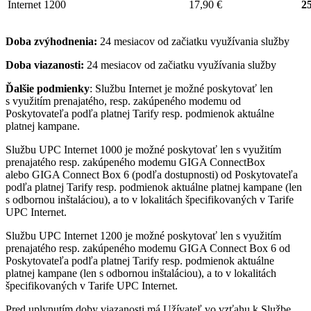
Internet 1200
17,90 €
25
Doba zvýhodnenia:
24 mesiacov od začiatku využívania služby
Doba viazanosti:
24 mesiacov od začiatku využívania služby
Ďalšie podmienky
: Službu Internet je možné poskytovať len
s využitím prenajatého, resp. zakúpeného modemu od
Poskytovateľa podľa platnej Tarify resp. podmienok aktuálne
platnej kampane.
Službu UPC Internet 1000 je možné poskytovať len s využitím
prenajatého resp. zakúpeného modemu GIGA ConnectBox
alebo GIGA Connect Box 6 (podľa dostupnosti) od Poskytovateľa
podľa platnej Tarify resp. podmienok aktuálne platnej kampane (len
s odbornou inštaláciou), a to v lokalitách špecifikovaných v Tarife
UPC Internet.
Službu UPC Internet 1200 je možné poskytovať len s využitím
prenajatého resp. zakúpeného modemu GIGA Connect Box 6 od
Poskytovateľa podľa platnej Tarify resp. podmienok aktuálne
platnej kampane (len s odbornou inštaláciou), a to v lokalitách
špecifikovaných v Tarife UPC Internet.
Pred uplynutím doby viazanosti má Užívateľ vo vzťahu k Službe,