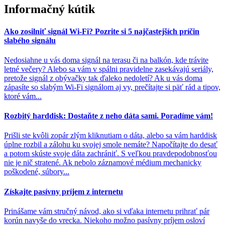
Informačný kútik
Ako zosilniť signál Wi-Fi? Pozrite si 5 najčastejších príčin
slabého signálu
Nedosiahne u vás doma signál na terasu či na balkón, kde trávite
letné večery? Alebo sa vám v spálni pravidelne zasekávajú seriály,
pretože signál z obývačky tak ďaleko nedoletí? Ak u vás doma
zápasíte so slabým Wi-Fi signálom aj vy, prečítajte si päť rád a tipov,
ktoré vám...
Rozbitý harddisk: Dostaňte z neho dáta sami. Poradíme vám!
Prišli ste kvôli zopár zlým kliknutiam o dáta, alebo sa vám harddisk
úplne rozbil a zálohu ku svojej smole nemáte? Napočítajte do desať
a potom skúste svoje dáta zachrániť. S veľkou pravdepodobnosťou
nie je nič stratené. Ak nebolo záznamové médium mechanicky
poškodené, súbory...
Získajte pasívny príjem z internetu
Prinášame vám stručný návod, ako si vďaka internetu prihrať pár
korún navyše do vrecka. Niekoho možno pasívny príjem osloví