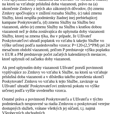
na ktorú sa vzťahuje príslušná doba viazanosti, právo na (a)
ukončenie Zmluvy z iných ako zákonných dôvodov, (b) zmenu
Zmluvy spočívajúcu v znížení rozsahu Služby, (c) takú zmenu
Služby, ktorá nespĺňa podmienky žiadnej inej prebiehajúcej
kampane Poskytovateľa, (d) zmenu Služby na Službu bez
viazanosti, alebo (e) zmenu Služby na Službu s kratšou dobou
viazanosti než je doba zostávajúca do uplynutia doby viazanosti
Služby, ktorej sa zmena týka, iba v prípade, že Užívateľ
Poskytovateľovi uhradí poplatok vo vzťahu k takejto Službe vo
výške určenej podľa nasledovného vzorca: P=120-(2,5*PM) pri 24
mesačnom období viazanosti, pričom P predstavuje výšku poplatku
v EUR a PM predstavuje počet začatých kalendárnych mesiacov,
ktoré uplynuli od začiatku doby viazanosti.
Ak pred uplynutím doby viazanosti Užívateľ poruší povinnosti
vyplývajúce zo Zmluvy vo vzťahu k Službe, na ktorú sa vzťahuje
príslušná doba viazanosti a v dôsledku takého porušenia ukončí
Poskytovateľ Zmluvu vo vzťahu k tejto Službe, zaväzuje sa
Užívateľ uhradiť Poskytovateľovi zmluvnú pokutu vo výške
určenej podľa vyššie uvedeného vzorca.
Ostatné práva a povinnosti Poskytovateľa a Užívateľa v týchto
podmienkach neupravené sa riadia Zmluvou o poskytovaní verejne
dostupných služieb, vrátane všetkých jej súčastí, t.j. najmä
Všeobecných obchodných