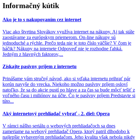
Informačný kútik
Ako je to s nakupovaním cez internet
Viac ako štvrtina Slovákov využíva internet na nákupy. Aj tak stále
zaostávame za európskym priemerom. On-line nákupy sú
jednoduché a rýchle. Prečo teda nie je toto číslo väčšie? V čom je
háčik? Nákupy na internete Odpoveď nie je rozhodne ľahká.
Jedným z hlavných faktorov,...
Získajte pasívny príjem z internetu
Prinášame vám stručný návod, ako si vďaka internetu prihrať pár
korún navyše do vrecka. Niekoho možno pasívny príjem osloví
natoľko, že sa do akcie pustí po hlave a za čas sa bude môcť tešiť z
voľného času i miliónov na účte. Čo je pasívny príjem Predstavte si
túto...
Aký internetový prehliadač vybrať - 2. diel: Opera
V rámci nášho seriálu o webových prehliadačoch sa dnes
zameriame na webový prehliadač Opera, ktorý patril dlhodobo k
najlepšie vybaveným prehliadačom. Jeho kvalita však nebola nikdy