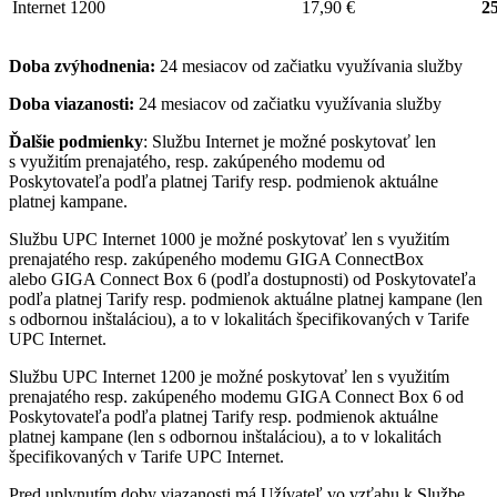
Internet 1200
17,90 €
25
Doba zvýhodnenia:
24 mesiacov od začiatku využívania služby
Doba viazanosti:
24 mesiacov od začiatku využívania služby
Ďalšie podmienky
: Službu Internet je možné poskytovať len
s využitím prenajatého, resp. zakúpeného modemu od
Poskytovateľa podľa platnej Tarify resp. podmienok aktuálne
platnej kampane.
Službu UPC Internet 1000 je možné poskytovať len s využitím
prenajatého resp. zakúpeného modemu GIGA ConnectBox
alebo GIGA Connect Box 6 (podľa dostupnosti) od Poskytovateľa
podľa platnej Tarify resp. podmienok aktuálne platnej kampane (len
s odbornou inštaláciou), a to v lokalitách špecifikovaných v Tarife
UPC Internet.
Službu UPC Internet 1200 je možné poskytovať len s využitím
prenajatého resp. zakúpeného modemu GIGA Connect Box 6 od
Poskytovateľa podľa platnej Tarify resp. podmienok aktuálne
platnej kampane (len s odbornou inštaláciou), a to v lokalitách
špecifikovaných v Tarife UPC Internet.
Pred uplynutím doby viazanosti má Užívateľ vo vzťahu k Službe,