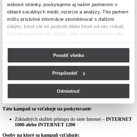
webové stránky, poskytujeme aj našim partnerom v
podmienkach neupravené sa riadia Zmluvou o poskytovaní verejne
dostupných služieb, vrátane všetkých jej súčastí, t.j. najmä
oblasti sociálnych médií, inzercie a analýzy. Títo partneri
Všeobecných obchodných
môžu príslušné informácie skombinovať s ďalšími
podmienok na poskytovanie verejne dostupných služieb,
údajmi, ktoré ste im poskytli alebo ktoré od vás získali,
Osobitných podmienok, Tarify UPC Internet a Tarify jednorazových
keď ste používali ich služby. Viac informácií o tom
ako
služieb a iných platieb.
používame cookies nájdete tu
.
Ceny v týchto podmienkach kampane predstavujú mesačné
poplatky za využívanie služieb podľa týchto podmienok kampane a
Povoliť všetko
sú uvedené vrátane DPH podľa aktuálne platných právnych
predpisov.
Prispôsobiť
Aprílový Crazy Week – Internet samostatne – LIS
Odmietnuť
Táto kampaň sa vzťahuje na poskytovanie
:
Základných služieb prístupu do siete Internet –
INTERNET
1000 alebo INTERNET 1200
Osoby na ktoré sa kampaň vzťahuje: