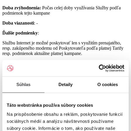
Doba zvýhodnenia:
Počas celej doby využívania Služby podľa
podmienok tejto kampane
Doba viazanosti
: -
Ďalšie podmienky
:
Službu Internet je možné poskytovať len s využitím prenajatého,
resp. zakúpeného modemu od Poskytovateľa podľa platnej Tarify
resp. podmienok aktuálne platnej kampane.
Službu UPC Internet 1000 je možné poskytovať len s využitím
prenajatého resp. zakúpeného modemu GIGA ConnectBox
alebo GIGA Connect Box 6 (podľa dostupnosti) od Poskytovateľa
podľa platnej Tarify resp. podmienok aktuálne platnej kampane (len
s odbornou inštaláciou), a to v lokalitách špecifikovaných v Tarife
Súhlas
Detaily
O cookies
UPC Internet.
Služby UPC Internet 1200 a UPC Internet 2500 je možné
poskytovať len s využitím prenajatého resp. zakúpeného modemu
Táto webstránka používa súbory cookies
GIGA Connect Box 6 od Poskytovateľa podľa platnej Tarify resp.
Na prispôsobenie obsahu a reklám, poskytovanie funkcií
podmienok aktuálne platnej kampane (len s odbornou inštaláciou), a
to v lokalitách špecifikovaných v Tarife UPC Internet.
sociálnych médií a analýzu návštevnosti používame
súbory cookie. Informácie o tom, ako používate naše
Ostatné práva a povinnosti Poskytovateľa a Užívateľa v týchto