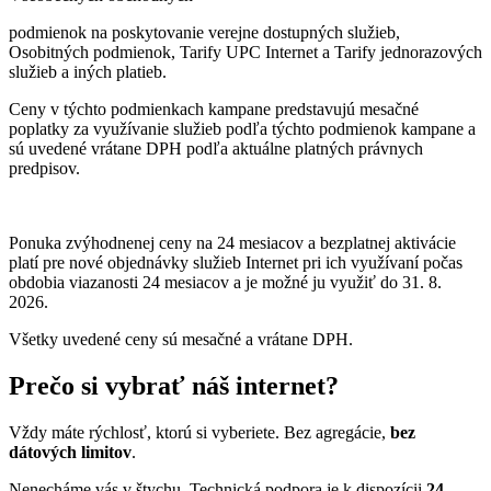
podmienok na poskytovanie verejne dostupných služieb,
Osobitných podmienok, Tarify UPC Internet a Tarify jednorazových
služieb a iných platieb.
Ceny v týchto podmienkach kampane predstavujú mesačné
poplatky za využívanie služieb podľa týchto podmienok kampane a
sú uvedené vrátane DPH podľa aktuálne platných právnych
predpisov.
Ponuka zvýhodnenej ceny na 24 mesiacov a bezplatnej aktivácie
platí
pre nové objednávky služieb Internet pri ich využívaní počas
obdobia viazanosti 24 mesiacov a je možné ju využiť do 31. 8.
2026.
Všetky uvedené ceny sú mesačné a vrátane DPH.
Prečo si vybrať náš internet?
Vždy máte rýchlosť, ktorú si vyberiete. Bez agregácie,
bez
dátových limitov
.
Nenecháme vás v štychu. Technická podpora je k dispozícii
24