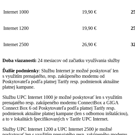
Internet 1000
19,90 €
25
Internet 1200
19,90 €
25
Internet 2500
26,90 €
32
Doba viazanosti:
24 mesiacov od začiatku využívania služby
Ďalšie podmienky
: Službu Internet je možné poskytovať len
s využitím prenajatého, resp. zakúpeného modemu od
Poskytovateľa podľa platnej Tarify resp. podmienok aktuálne
platnej kampane.
Službu UPC Internet 1000 je možné poskytovať len s využitím
prenajatého resp. zakúpeného modemu ConnectBox a GIGA
Connect Box 6 od Poskytovateľa podľa platnej Tarify resp.
podmienok aktuálne platnej kampane (len s odbornou inštaláciou),
a to v lokalitách špecifikovaných v Tarife UPC Internet.
Služby UPC Internet 1200 a UPC Internet 2500 je možné
poskytovať len s využitím prenajatého resp. zakúpeného modemu