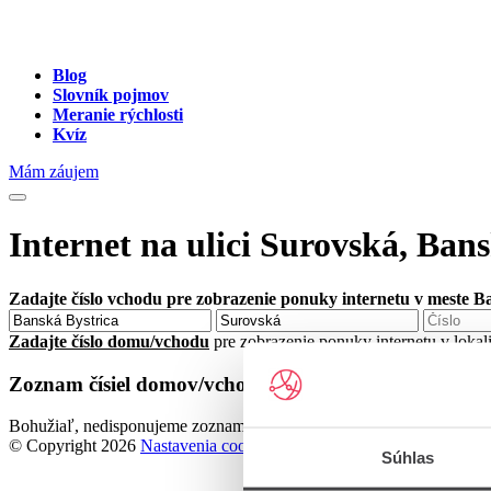
Blog
Slovník pojmov
Meranie rýchlosti
Kvíz
Mám záujem
Internet na ulici Surovská, Ban
Zadajte číslo vchodu pre zobrazenie ponuky internetu v meste B
Zadajte číslo domu/vchodu
pre zobrazenie ponuky internetu v lokal
Zoznam čísiel domov/vchodov na ulici Surovská v me
Bohužiaľ, nedisponujeme zoznamom dostupných čísiel vchodov na ul
© Copyright 2026
Nastavenia cookies
Súhlas