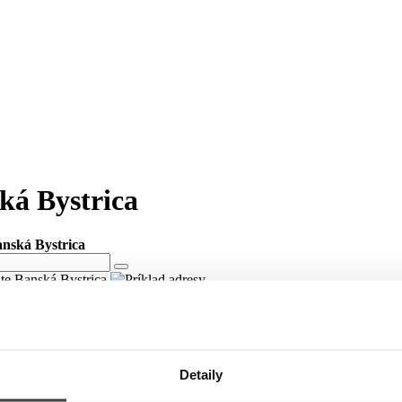
ská Bystrica
anská Bystrica
ite Banská Bystrica
ste Banská Bystrica
ici Surovská v meste Banská Bystrica.
Detaily