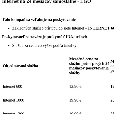
Internet na 24 mesiacov samostatne - LGO
Táto kampaň sa vzťahuje na poskytovanie
:
Základných služieb prístupu do siete Internet –
INTERNET 60
Poskytovateľ sa zaväzuje
poskytnúť Užívateľovi:
Službu za cenu vo výške podľa tabuľky:
Mesačná cena za
M
službu počas prvých 24
Objednávaná služba
od
mesiacov poskytovania
p
služby
Internet 600
12,90 €
19
Internet 1000
19,90 €
25
Internet 1200
19,90 €
25