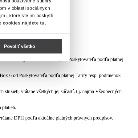
vnosti používame súbory
om v oblasti sociálnych
mi, ktoré ste im poskytli
 cookies nájdete tu
.
Povoliť všetko
dmienok aktuálne platnej kampane.
ct Box 6 (podľa dostupnosti) od Poskytovateľa podľa platnej
ox 6 od Poskytovateľa podľa platnej Tarify resp. podmienok
služieb, vrátane všetkých jej súčastí, t.j. najmä Všeobecných
 platieb.
rátane DPH podľa aktuálne platných právnych predpisov.