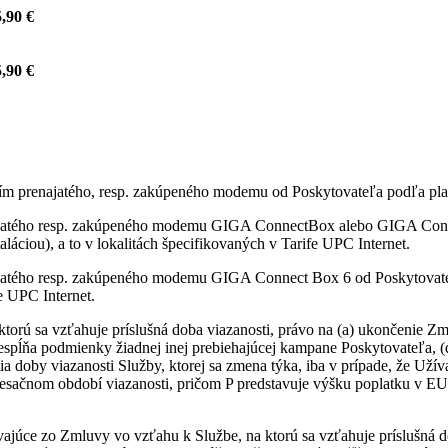
,90 €
,90 €
itím prenajatého, resp. zakúpeného modemu od Poskytovateľa podľa pla
najatého resp. zakúpeného modemu GIGA ConnectBox alebo GIGA Conne
láciou), a to v lokalitách špecifikovaných v Tarife UPC Internet.
ajatého resp. zakúpeného modemu GIGA Connect Box 6 od Poskytovateľ
fe UPC Internet.
ktorú sa vzťahuje príslušná doba viazanosti, právo na (a) ukončenie
nespĺňa podmienky žiadnej inej prebiehajúcej kampane Poskytovateľa, 
ia doby viazanosti Služby, ktorej sa zmena týka, iba v prípade, že Uží
sačnom období viazanosti, pričom P predstavuje výšku poplatku v EU
vajúce zo Zmluvy vo vzťahu k Službe, na ktorú sa vzťahuje príslušná d