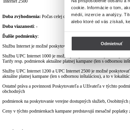
Na prispôsobenie obsahu a r
Internet 2500
32,90 €
cookie. Informácie o tom, ak
médií, inzercie a analýzy. Tí
Doba zvýhodnenia:
Počas celej doby využívania Služby podľa pod
alebo ktoré od vás získali, k
Doba viazanosti
: -
Ďalšie podmienky
:
Odmietnuť
Službu Internet je možné poskytovať len s využitím prenajatého, re
Službu UPC Internet 1000 je možné poskytovať len s využitím pre
Tarify resp. podmienok aktuálne platnej kampane (len s odbornou inšta
Služby UPC Internet 1200 a UPC Internet 2500 je možné poskytovať
aktuálne platnej kampane (len s odbornou inštaláciou), a to v lokalit
Ostatné práva a povinnosti Poskytovateľa a Užívateľa v týchto podmi
obchodných
podmienok na poskytovanie verejne dostupných služieb, Osobitných p
Ceny v týchto podmienkach kampane predstavujú mesačné poplatky z