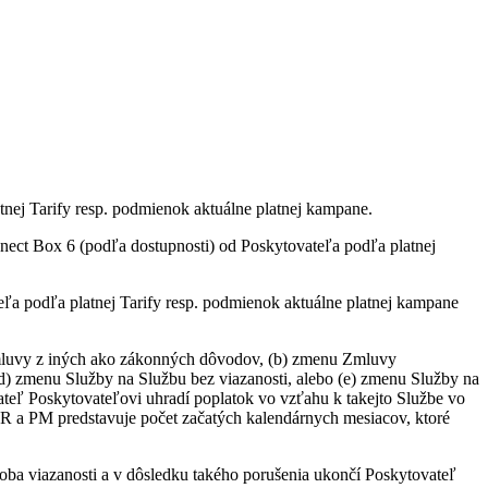
tnej Tarify resp. podmienok aktuálne platnej kampane.
ct Box 6 (podľa dostupnosti) od Poskytovateľa podľa platnej
a podľa platnej Tarify resp. podmienok aktuálne platnej kampane
 Zmluvy z iných ako zákonných dôvodov, (b) zmenu Zmluvy
(d) zmenu Služby na Službu bez viazanosti, alebo (e) zmenu Služby na
vateľ Poskytovateľovi uhradí poplatok vo vzťahu k takejto Službe vo
R a PM predstavuje počet začatých kalendárnych mesiacov, ktoré
oba viazanosti a v dôsledku takého porušenia ukončí Poskytovateľ