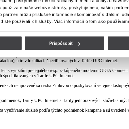
eklám, poskytovanie funkcií sociálnych médií a analýzu návšte
o používate naše webové stránky, poskytujeme aj našim partner
to partneri môžu príslušné informácie skombinovať s ďalšími údaj
mienok tejto kampane
eď ste používali ich služby. Viac informácií o tom
ako používame
Prispôsobiť
sp. zakúpeného modemu od Poskytovateľa podľa platnej Tarify resp. po
najatého resp. zakúpeného modemu GIGA ConnectBox alebo GIGA Conne
láciou), a to v lokalitách špecifikovaných v Tarife UPC Internet.
 len s využitím prenajatého resp. zakúpeného modemu GIGA Connect B
ách špecifikovaných v Tarife UPC Internet.
enkach neupravené sa riadia Zmluvou o poskytovaní verejne dostupných 
odmienok, Tarify UPC Internet a Tarify jednorazových služieb a iných
a využívanie služieb podľa týchto podmienok kampane a sú uvedené v