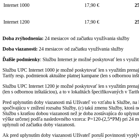
Internet 1000
17,90 €
25
Internet 1200
17,90 €
25
Doba zvýhodnenia:
24 mesiacov od začiatku využívania služby
Doba viazanosti:
24 mesiacov od začiatku využívania služby
Ďalšie podmienky
: Službu Internet je možné poskytovať len s využ
Službu UPC Internet 1000 je možné poskytovať len s využitím pre
Tarify resp. podmienok aktuálne platnej kampane (len s odbornou inšta
Službu UPC Internet 1200 je možné poskytovať len s využitím pren
(len s odbornou inštaláciou), a to v lokalitách špecifikovaných v Tari
Pred uplynutím doby viazanosti má Užívateľ vo vzťahu k Službe, na 
spočívajúcu v znížení rozsahu Služby, (c) takú zmenu Služby, ktorá 
Službu s kratšou dobou viazanosti než je doba zostávajúca do uplynut
výške určenej podľa nasledovného vzorca: P=120-(2,5*PM) pri 24 me
uplynuli od začiatku doby viazanosti.
Ak pred uplynutím doby viazanosti Užívateľ poruší povinnosti vyplý