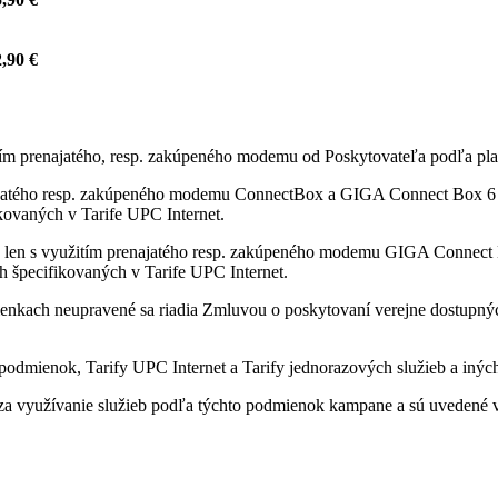
,90 €
itím prenajatého, resp. zakúpeného modemu od Poskytovateľa podľa pla
ajatého resp. zakúpeného modemu ConnectBox a GIGA Connect Box 6 od
fikovaných v Tarife UPC Internet.
 len s využitím prenajatého resp. zakúpeného modemu GIGA Connect B
ách špecifikovaných v Tarife UPC Internet.
enkach neupravené sa riadia Zmluvou o poskytovaní verejne dostupných 
odmienok, Tarify UPC Internet a Tarify jednorazových služieb a iných
a využívanie služieb podľa týchto podmienok kampane a sú uvedené v