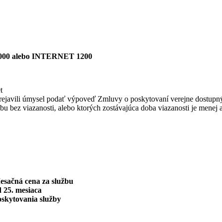
00 alebo INTERNET 1200
t
bo prejavili úmysel podať výpoveď Zmluvy o poskytovaní verejne dostupn
užbu bez viazanosti, alebo ktorých zostávajúca doba viazanosti je menej 
esačná cena za službu
 25. mesiaca
oskytovania služby