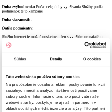
Doba zvýhodnenia:
Počas celej doby využívania Služby podľa
podmienok tejto kampane
Doba viazanosti
: -
Ďalšie podmienky
:
Službu Internet je možné poskytovať len s využitím prenajatého,
resp. zakúpeného modemu od Poskytovateľa podľa platnej Tarify
resp. podmienok aktuálne platnej kampane.
Službu UPC Internet 1000 je možné poskytovať len s využitím
prenajatého resp. zakúpeného modemu GIGA ConnectBox
Súhlas
Detaily
O cookies
alebo GIGA Connect Box 6 (podľa dostupnosti) od Poskytovateľa
podľa platnej Tarify resp. podmienok aktuálne platnej kampane (len
s odbornou inštaláciou), a to v lokalitách špecifikovaných v Tarife
UPC Internet.
Táto webstránka používa súbory cookies
Na prispôsobenie obsahu a reklám, poskytovanie funkcií
Služby UPC Internet 1200 a UPC Internet 2500 je možné
poskytovať len s využitím prenajatého resp. zakúpeného modemu
sociálnych médií a analýzu návštevnosti používame
GIGA Connect Box 6 od Poskytovateľa podľa platnej Tarify resp.
súbory cookie. Informácie o tom, ako používate naše
podmienok aktuálne platnej kampane (len s odbornou inštaláciou), a
webové stránky, poskytujeme aj našim partnerom v
to v lokalitách špecifikovaných v Tarife UPC Internet.
oblasti sociálnych médií, inzercie a analýzy. Títo partneri
Ostatné práva a povinnosti Poskytovateľa a Užívateľa v týchto