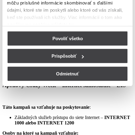
môžu príslušné informácie skombinovať s ďalšími
podmienkach neupravené sa riadia Zmluvou o poskytovaní verejne
údajmi, ktoré ste im poskytli alebo ktoré od vás získali,
dostupných služieb, vrátane všetkých jej súčastí, t.j. najmä
Všeobecných obchodných
keď ste používali ich služby. Viac informácií o tom
ako
používame cookies nájdete tu
.
podmienok na poskytovanie verejne dostupných služieb,
Osobitných podmienok, Tarify UPC Internet a Tarify jednorazových
služieb a iných platieb.
Povoliť všetko
Ceny v týchto podmienkach kampane predstavujú mesačné
poplatky za využívanie služieb podľa týchto podmienok kampane a
Prispôsobiť
sú uvedené vrátane DPH podľa aktuálne platných právnych
predpisov.
Odmietnuť
Aprílový Crazy Week – Internet samostatne – LIS
Táto kampaň sa vzťahuje na poskytovanie
:
Základných služieb prístupu do siete Internet –
INTERNET
1000 alebo INTERNET 1200
Osoby na ktoré sa kampaň vzťahuje: