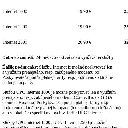
Internet 1000
19,90 €
25
Internet 1200
19,90 €
25
Internet 2500
26,90 €
32
Doba viazanosti:
24 mesiacov od začiatku využívania služby
Ďalšie podmienky
: Službu Internet je možné poskytovať len
s využitím prenajatého, resp. zakúpeného modemu od
Poskytovateľa podľa platnej Tarify resp. podmienok aktuálne
platnej kampane.
Službu UPC Internet 1000 je možné poskytovať len s využitím
prenajatého resp. zakúpeného modemu ConnectBox a GIGA
Connect Box 6 od Poskytovateľa podľa platnej Tarify resp.
podmienok aktuálne platnej kampane (len s odbornou inštaláciou),
a to v lokalitách špecifikovaných v Tarife UPC Internet.
Služby UPC Internet 1200 a UPC Internet 2500 je možné
poskytovať len s využitím prenajatého resp. zakúpeného modemu