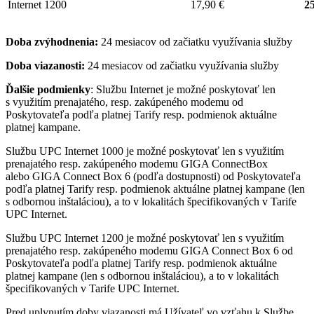
Internet 1200
17,90 €
25
Doba zvýhodnenia:
24 mesiacov od začiatku využívania služby
Doba viazanosti:
24 mesiacov od začiatku využívania služby
Ďalšie podmienky
: Službu Internet je možné poskytovať len
s využitím prenajatého, resp. zakúpeného modemu od
Poskytovateľa podľa platnej Tarify resp. podmienok aktuálne
platnej kampane.
Službu UPC Internet 1000 je možné poskytovať len s využitím
prenajatého resp. zakúpeného modemu GIGA ConnectBox
alebo GIGA Connect Box 6 (podľa dostupnosti) od Poskytovateľa
podľa platnej Tarify resp. podmienok aktuálne platnej kampane (len
s odbornou inštaláciou), a to v lokalitách špecifikovaných v Tarife
UPC Internet.
Službu UPC Internet 1200 je možné poskytovať len s využitím
prenajatého resp. zakúpeného modemu GIGA Connect Box 6 od
Poskytovateľa podľa platnej Tarify resp. podmienok aktuálne
platnej kampane (len s odbornou inštaláciou), a to v lokalitách
špecifikovaných v Tarife UPC Internet.
Pred uplynutím doby viazanosti má Užívateľ vo vzťahu k Službe,