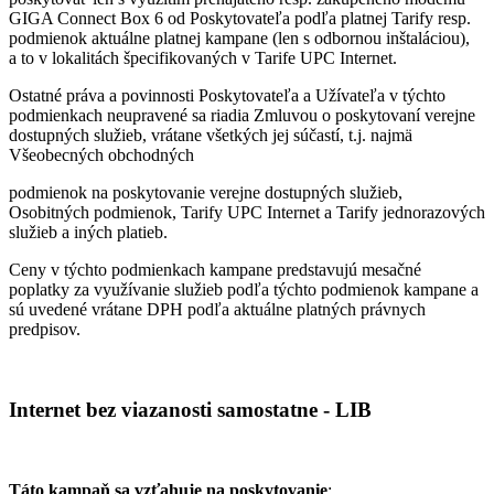
GIGA Connect Box 6 od Poskytovateľa podľa platnej Tarify resp.
podmienok aktuálne platnej kampane (len s odbornou inštaláciou),
a to v lokalitách špecifikovaných v Tarife UPC Internet.
Ostatné práva a povinnosti Poskytovateľa a Užívateľa v týchto
podmienkach neupravené sa riadia Zmluvou o poskytovaní verejne
dostupných služieb, vrátane všetkých jej súčastí, t.j. najmä
Všeobecných obchodných
podmienok na poskytovanie verejne dostupných služieb,
Osobitných podmienok, Tarify UPC Internet a Tarify jednorazových
služieb a iných platieb.
Ceny v týchto podmienkach kampane predstavujú mesačné
poplatky za využívanie služieb podľa týchto podmienok kampane a
sú uvedené vrátane DPH podľa aktuálne platných právnych
predpisov.
Internet bez viazanosti samostatne - LIB
Táto kampaň sa vzťahuje na poskytovanie
: