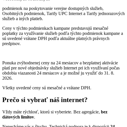
podmienok na poskytovanie verejne dostupných služieb,
Osobitných podmienok, Tarify UPC Internet a Tarify jednorazových
služieb a iných platieb.
Ceny v týchto podmienkach kampane predstavujú mesačné
poplatky za využívanie služieb podľa týchto podmienok kampane a
sú uvedené vrátane DPH podľa aktuálne platných právnych
predpisov.
Ponuka zvýhodnenej ceny na 24 mesiacov a bezplatnej aktivácie
platí
pre nové objednávky služieb Internet pri ich využívaní počas
obdobia viazanosti 24 mesiacov a je možné ju využiť do 31. 8.
2026.
Všetky uvedené ceny sú mesačné a vrátane DPH.
Prečo si vybrať náš internet?
Vždy máte rýchlosť, ktorú si vyberiete. Bez agregácie,
bez
dátových limitov
.
Nenecháme vás v štychu. Technická podpora je k dispozícii
24