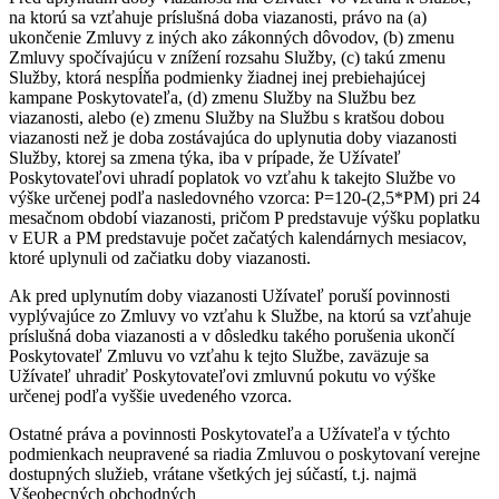
na ktorú sa vzťahuje príslušná doba viazanosti, právo na (a)
ukončenie Zmluvy z iných ako zákonných dôvodov, (b) zmenu
Zmluvy spočívajúcu v znížení rozsahu Služby, (c) takú zmenu
Služby, ktorá nespĺňa podmienky žiadnej inej prebiehajúcej
kampane Poskytovateľa, (d) zmenu Služby na Službu bez
viazanosti, alebo (e) zmenu Služby na Službu s kratšou dobou
viazanosti než je doba zostávajúca do uplynutia doby viazanosti
Služby, ktorej sa zmena týka, iba v prípade, že Užívateľ
Poskytovateľovi uhradí poplatok vo vzťahu k takejto Službe vo
výške určenej podľa nasledovného vzorca: P=120-(2,5*PM) pri 24
mesačnom období viazanosti, pričom P predstavuje výšku poplatku
v EUR a PM predstavuje počet začatých kalendárnych mesiacov,
ktoré uplynuli od začiatku doby viazanosti.
Ak pred uplynutím doby viazanosti Užívateľ poruší povinnosti
vyplývajúce zo Zmluvy vo vzťahu k Službe, na ktorú sa vzťahuje
príslušná doba viazanosti a v dôsledku takého porušenia ukončí
Poskytovateľ Zmluvu vo vzťahu k tejto Službe, zaväzuje sa
Užívateľ uhradiť Poskytovateľovi zmluvnú pokutu vo výške
určenej podľa vyššie uvedeného vzorca.
Ostatné práva a povinnosti Poskytovateľa a Užívateľa v týchto
podmienkach neupravené sa riadia Zmluvou o poskytovaní verejne
dostupných služieb, vrátane všetkých jej súčastí, t.j. najmä
Všeobecných obchodných