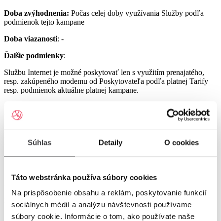
Doba zvýhodnenia:
Počas celej doby využívania Služby podľa
podmienok tejto kampane
Doba viazanosti
: -
Ďalšie podmienky
:
Službu Internet je možné poskytovať len s využitím prenajatého,
resp. zakúpeného modemu od Poskytovateľa podľa platnej Tarify
resp. podmienok aktuálne platnej kampane.
Službu UPC Internet 1000 je možné poskytovať len s využitím
prenajatého resp. zakúpeného modemu GIGA ConnectBox
alebo GIGA Connect Box 6 (podľa dostupnosti) od Poskytovateľa
podľa platnej Tarify resp. podmienok aktuálne platnej kampane (len
s odbornou inštaláciou), a to v lokalitách špecifikovaných v Tarife
Súhlas
Detaily
O cookies
UPC Internet.
Služby UPC Internet 1200 a UPC Internet 2500 je možné
poskytovať len s využitím prenajatého resp. zakúpeného modemu
Táto webstránka používa súbory cookies
GIGA Connect Box 6 od Poskytovateľa podľa platnej Tarify resp.
Na prispôsobenie obsahu a reklám, poskytovanie funkcií
podmienok aktuálne platnej kampane (len s odbornou inštaláciou), a
to v lokalitách špecifikovaných v Tarife UPC Internet.
sociálnych médií a analýzu návštevnosti používame
súbory cookie. Informácie o tom, ako používate naše
Ostatné práva a povinnosti Poskytovateľa a Užívateľa v týchto