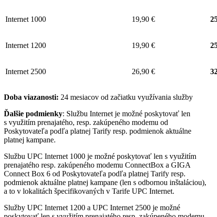
Internet 1000
19,90 €
25
Internet 1200
19,90 €
25
Internet 2500
26,90 €
32
Doba viazanosti:
24 mesiacov od začiatku využívania služby
Ďalšie podmienky
: Službu Internet je možné poskytovať len
s využitím prenajatého, resp. zakúpeného modemu od
Poskytovateľa podľa platnej Tarify resp. podmienok aktuálne
platnej kampane.
Službu UPC Internet 1000 je možné poskytovať len s využitím
prenajatého resp. zakúpeného modemu ConnectBox a GIGA
Connect Box 6 od Poskytovateľa podľa platnej Tarify resp.
podmienok aktuálne platnej kampane (len s odbornou inštaláciou),
a to v lokalitách špecifikovaných v Tarife UPC Internet.
Služby UPC Internet 1200 a UPC Internet 2500 je možné
poskytovať len s využitím prenajatého resp. zakúpeného modemu