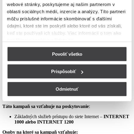
webové stránky, poskytujeme aj našim partnerom v
podmienkach neupravené sa riadia Zmluvou o poskytovaní verejne
dostupných služieb, vrátane všetkých jej súčastí, t.j. najmä
oblasti sociálnych médií, inzercie a analýzy. Títo partneri
Všeobecných obchodných
môžu príslušné informácie skombinovať s ďalšími
podmienok na poskytovanie verejne dostupných služieb,
údajmi, ktoré ste im poskytli alebo ktoré od vás získali,
Osobitných podmienok, Tarify UPC Internet a Tarify jednorazových
keď ste používali ich služby. Viac informácií o tom
ako
služieb a iných platieb.
používame cookies nájdete tu
.
Ceny v týchto podmienkach kampane predstavujú mesačné
poplatky za využívanie služieb podľa týchto podmienok kampane a
Povoliť všetko
sú uvedené vrátane DPH podľa aktuálne platných právnych
predpisov.
Prispôsobiť
Aprílový Crazy Week – Internet samostatne – LIS
Odmietnuť
Táto kampaň sa vzťahuje na poskytovanie
:
Základných služieb prístupu do siete Internet –
INTERNET
1000 alebo INTERNET 1200
Osoby na ktoré sa kampaň vzťahuje: