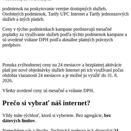
podmienok na poskytovanie verejne dostupných služieb,
Osobitných podmienok, Tarify UPC Internet a Tarify jednorazových
služieb a iných platieb.
Ceny v týchto podmienkach kampane predstavujú mesačné
poplatky za využívanie služieb podľa týchto podmienok kampane a
sú uvedené vrátane DPH podľa aktuálne platných právnych
predpisov.
Ponuka zvýhodnenej ceny na 24 mesiacov a bezplatnej aktivácie
platí
pre nové objednávky služieb Internet pri ich využívaní počas
obdobia viazanosti 24 mesiacov a je možné ju využiť do 31. 8.
2026.
Všetky uvedené ceny sú mesačné a vrátane DPH.
Prečo si vybrať náš internet?
Vždy máte rýchlosť, ktorú si vyberiete. Bez agregácie,
bez
dátových limitov
.
Nenecháme vás v štychu. Technická podpora je k dispozícii
24