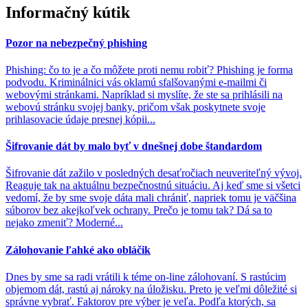
Informačný kútik
Pozor na nebezpečný phishing
Phishing: čo to je a čo môžete proti nemu robiť? Phishing je forma
podvodu. Kriminálnici vás oklamú sfalšovanými e-mailmi či
webovými stránkami. Napríklad si myslíte, že ste sa prihlásili na
webovú stránku svojej banky, pričom však poskytnete svoje
prihlasovacie údaje presnej kópii...
Šifrovanie dát by malo byť v dnešnej dobe štandardom
Šifrovanie dát zažilo v posledných desaťročiach neuveriteľný vývoj.
Reaguje tak na aktuálnu bezpečnostnú situáciu. Aj keď sme si všetci
vedomí, že by sme svoje dáta mali chrániť, napriek tomu je väčšina
súborov bez akejkoľvek ochrany. Prečo je tomu tak? Dá sa to
nejako zmeniť? Moderné...
Zálohovanie ľahké ako obláčik
Dnes by sme sa radi vrátili k téme on-line zálohovaní. S rastúcim
objemom dát, rastú aj nároky na úložisku. Preto je veľmi dôležité si
správne vybrať. Faktorov pre výber je veľa. Podľa ktorých, sa