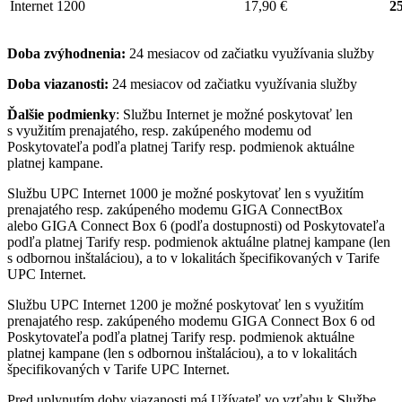
Internet 1200
17,90 €
25
Doba zvýhodnenia:
24 mesiacov od začiatku využívania služby
Doba viazanosti:
24 mesiacov od začiatku využívania služby
Ďalšie podmienky
: Službu Internet je možné poskytovať len
s využitím prenajatého, resp. zakúpeného modemu od
Poskytovateľa podľa platnej Tarify resp. podmienok aktuálne
platnej kampane.
Službu UPC Internet 1000 je možné poskytovať len s využitím
prenajatého resp. zakúpeného modemu GIGA ConnectBox
alebo GIGA Connect Box 6 (podľa dostupnosti) od Poskytovateľa
podľa platnej Tarify resp. podmienok aktuálne platnej kampane (len
s odbornou inštaláciou), a to v lokalitách špecifikovaných v Tarife
UPC Internet.
Službu UPC Internet 1200 je možné poskytovať len s využitím
prenajatého resp. zakúpeného modemu GIGA Connect Box 6 od
Poskytovateľa podľa platnej Tarify resp. podmienok aktuálne
platnej kampane (len s odbornou inštaláciou), a to v lokalitách
špecifikovaných v Tarife UPC Internet.
Pred uplynutím doby viazanosti má Užívateľ vo vzťahu k Službe,