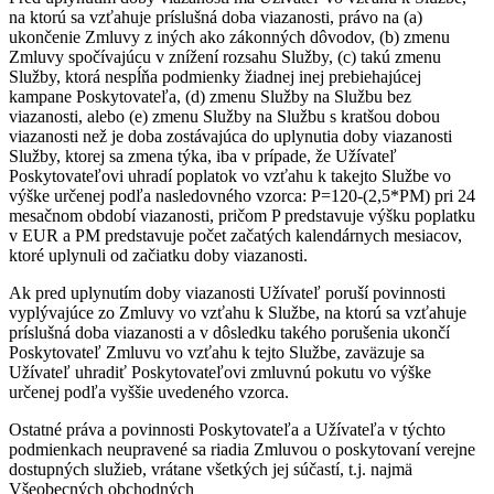
na ktorú sa vzťahuje príslušná doba viazanosti, právo na (a)
ukončenie Zmluvy z iných ako zákonných dôvodov, (b) zmenu
Zmluvy spočívajúcu v znížení rozsahu Služby, (c) takú zmenu
Služby, ktorá nespĺňa podmienky žiadnej inej prebiehajúcej
kampane Poskytovateľa, (d) zmenu Služby na Službu bez
viazanosti, alebo (e) zmenu Služby na Službu s kratšou dobou
viazanosti než je doba zostávajúca do uplynutia doby viazanosti
Služby, ktorej sa zmena týka, iba v prípade, že Užívateľ
Poskytovateľovi uhradí poplatok vo vzťahu k takejto Službe vo
výške určenej podľa nasledovného vzorca: P=120-(2,5*PM) pri 24
mesačnom období viazanosti, pričom P predstavuje výšku poplatku
v EUR a PM predstavuje počet začatých kalendárnych mesiacov,
ktoré uplynuli od začiatku doby viazanosti.
Ak pred uplynutím doby viazanosti Užívateľ poruší povinnosti
vyplývajúce zo Zmluvy vo vzťahu k Službe, na ktorú sa vzťahuje
príslušná doba viazanosti a v dôsledku takého porušenia ukončí
Poskytovateľ Zmluvu vo vzťahu k tejto Službe, zaväzuje sa
Užívateľ uhradiť Poskytovateľovi zmluvnú pokutu vo výške
určenej podľa vyššie uvedeného vzorca.
Ostatné práva a povinnosti Poskytovateľa a Užívateľa v týchto
podmienkach neupravené sa riadia Zmluvou o poskytovaní verejne
dostupných služieb, vrátane všetkých jej súčastí, t.j. najmä
Všeobecných obchodných