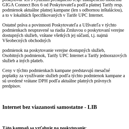
GIGA Connect Box 6 od Poskytovateľa podľa platnej Tarify resp.
podmienok aktuálne platnej kampane (len s odbornou inštaláciou),
a to v lokalitách špecifikovaných v Tarife UPC Internet.
Ostatné práva a povinnosti Poskytovateľa a Užívateľa v týchto
podmienkach neupravené sa riadia Zmluvou o poskytovaní verejne
dostupných služieb, vrátane všetkých jej súčastí, t.j. najmä
Všeobecných obchodných
podmienok na poskytovanie verejne dostupných služieb,
Osobitných podmienok, Tarify UPC Internet a Tarify jednorazových
služieb a iných platieb.
Ceny v týchto podmienkach kampane predstavujú mesačné
poplatky za využívanie služieb podľa týchto podmienok kampane a
sú uvedené vrátane DPH podľa aktuálne platných právnych
predpisov.
Internet bez viazanosti samostatne - LIB
Táto kampaň sa vzťahuje na poskytovanie
: