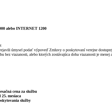
00 alebo INTERNET 1200
t
bo prejavili úmysel podať výpoveď Zmluvy o poskytovaní verejne dostupn
užbu bez viazanosti, alebo ktorých zostávajúca doba viazanosti je menej 
esačná cena za službu
 25. mesiaca
oskytovania služby