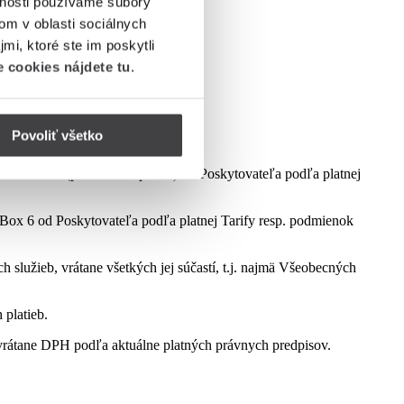
vnosti používame súbory
om v oblasti sociálnych
mi, ktoré ste im poskytli
 cookies nájdete tu
.
Povoliť všetko
dmienok aktuálne platnej kampane.
ct Box 6 (podľa dostupnosti) od Poskytovateľa podľa platnej
ox 6 od Poskytovateľa podľa platnej Tarify resp. podmienok
služieb, vrátane všetkých jej súčastí, t.j. najmä Všeobecných
 platieb.
rátane DPH podľa aktuálne platných právnych predpisov.