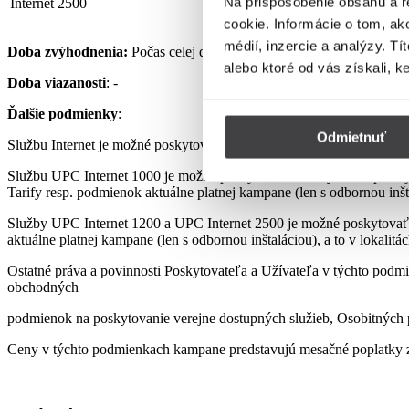
Na prispôsobenie obsahu a r
Internet 2500
32,90 €
cookie. Informácie o tom, ak
médií, inzercie a analýzy. Tí
Doba zvýhodnenia:
Počas celej doby využívania Služby podľa pod
alebo ktoré od vás získali, k
Doba viazanosti
: -
Ďalšie podmienky
:
Odmietnuť
Službu Internet je možné poskytovať len s využitím prenajatého, re
Službu UPC Internet 1000 je možné poskytovať len s využitím pre
Tarify resp. podmienok aktuálne platnej kampane (len s odbornou inšta
Služby UPC Internet 1200 a UPC Internet 2500 je možné poskytovať
aktuálne platnej kampane (len s odbornou inštaláciou), a to v lokalit
Ostatné práva a povinnosti Poskytovateľa a Užívateľa v týchto podmi
obchodných
podmienok na poskytovanie verejne dostupných služieb, Osobitných p
Ceny v týchto podmienkach kampane predstavujú mesačné poplatky z