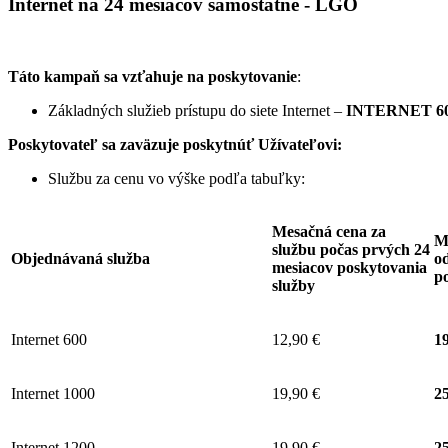
Internet na 24 mesiacov samostatne - LGO
Táto kampaň sa vzťahuje na poskytovanie
:
Základných služieb prístupu do siete Internet –
INTERNET 60
Poskytovateľ sa zaväzuje
poskytnúť Užívateľovi:
Službu za cenu vo výške podľa tabuľky:
Mesačná cena za
M
službu počas prvých 24
Objednávaná služba
od
mesiacov poskytovania
p
služby
Internet 600
12,90 €
19
Internet 1000
19,90 €
25
Internet 1200
19,90 €
25