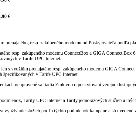
,90 €
itím prenajatého, resp. zakúpeného modemu od Poskytovateľa podľa pla
ajatého resp. zakúpeného modemu ConnectBox a GIGA Connect Box 6 od
fikovaných v Tarife UPC Internet.
 len s využitím prenajatého resp. zakúpeného modemu GIGA Connect B
ách špecifikovaných v Tarife UPC Internet.
enkach neupravené sa riadia Zmluvou o poskytovaní verejne dostupných 
odmienok, Tarify UPC Internet a Tarify jednorazových služieb a iných
a využívanie služieb podľa týchto podmienok kampane a sú uvedené v