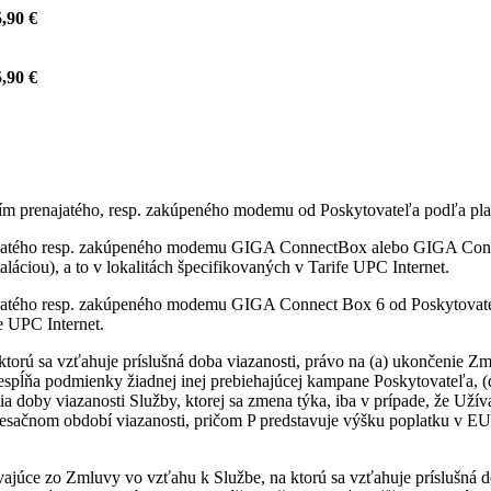
,90 €
,90 €
itím prenajatého, resp. zakúpeného modemu od Poskytovateľa podľa pla
najatého resp. zakúpeného modemu GIGA ConnectBox alebo GIGA Conne
láciou), a to v lokalitách špecifikovaných v Tarife UPC Internet.
ajatého resp. zakúpeného modemu GIGA Connect Box 6 od Poskytovateľ
fe UPC Internet.
ktorú sa vzťahuje príslušná doba viazanosti, právo na (a) ukončenie
nespĺňa podmienky žiadnej inej prebiehajúcej kampane Poskytovateľa, 
ia doby viazanosti Služby, ktorej sa zmena týka, iba v prípade, že Uží
sačnom období viazanosti, pričom P predstavuje výšku poplatku v EU
vajúce zo Zmluvy vo vzťahu k Službe, na ktorú sa vzťahuje príslušná d