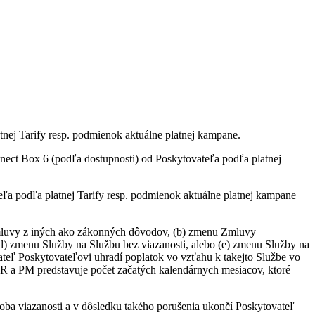
tnej Tarify resp. podmienok aktuálne platnej kampane.
ct Box 6 (podľa dostupnosti) od Poskytovateľa podľa platnej
a podľa platnej Tarify resp. podmienok aktuálne platnej kampane
 Zmluvy z iných ako zákonných dôvodov, (b) zmenu Zmluvy
(d) zmenu Služby na Službu bez viazanosti, alebo (e) zmenu Služby na
vateľ Poskytovateľovi uhradí poplatok vo vzťahu k takejto Službe vo
R a PM predstavuje počet začatých kalendárnych mesiacov, ktoré
oba viazanosti a v dôsledku takého porušenia ukončí Poskytovateľ