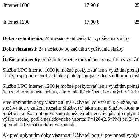
Internet 1000
17,90 €
25
Internet 1200
17,90 €
25
Doba zvýhodnenia:
24 mesiacov od začiatku využívania služby
Doba viazanosti:
24 mesiacov od začiatku využívania služby
Ďalšie podmienky
: Službu Internet je možné poskytovať len s využ
Službu UPC Internet 1000 je možné poskytovať len s využitím pre
Tarify resp. podmienok aktuálne platnej kampane (len s odbornou inšta
Službu UPC Internet 1200 je možné poskytovať len s využitím pren
(len s odbornou inštaláciou), a to v lokalitách špecifikovaných v Tari
Pred uplynutím doby viazanosti má Užívateľ vo vzťahu k Službe, na 
spočívajúcu v znížení rozsahu Služby, (c) takú zmenu Služby, ktorá 
Službu s kratšou dobou viazanosti než je doba zostávajúca do uplynut
výške určenej podľa nasledovného vzorca: P=120-(2,5*PM) pri 24 me
uplynuli od začiatku doby viazanosti.
Ak pred uplynutím doby viazanosti Užívateľ poruší povinnosti vyplý