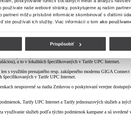
eklám, poskytovanie funkcií sociálnych médií a analýzu návšte
o používate naše webové stránky, poskytujeme aj našim partner
to partneri môžu príslušné informácie skombinovať s ďalšími údaj
mienok tejto kampane
eď ste používali ich služby. Viac informácií o tom
ako používame
Prispôsobiť
sp. zakúpeného modemu od Poskytovateľa podľa platnej Tarify resp. po
najatého resp. zakúpeného modemu GIGA ConnectBox alebo GIGA Conne
láciou), a to v lokalitách špecifikovaných v Tarife UPC Internet.
 len s využitím prenajatého resp. zakúpeného modemu GIGA Connect B
ách špecifikovaných v Tarife UPC Internet.
enkach neupravené sa riadia Zmluvou o poskytovaní verejne dostupných 
odmienok, Tarify UPC Internet a Tarify jednorazových služieb a iných
a využívanie služieb podľa týchto podmienok kampane a sú uvedené v