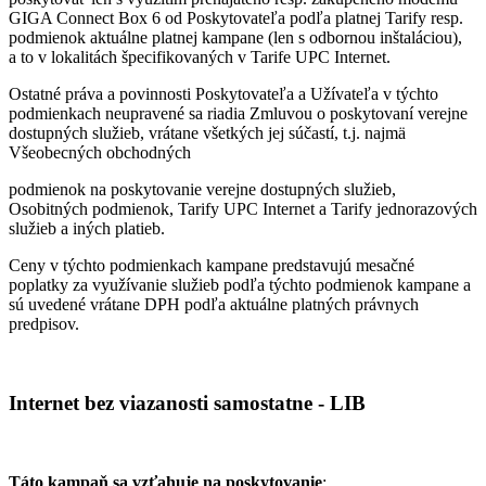
GIGA Connect Box 6 od Poskytovateľa podľa platnej Tarify resp.
podmienok aktuálne platnej kampane (len s odbornou inštaláciou),
a to v lokalitách špecifikovaných v Tarife UPC Internet.
Ostatné práva a povinnosti Poskytovateľa a Užívateľa v týchto
podmienkach neupravené sa riadia Zmluvou o poskytovaní verejne
dostupných služieb, vrátane všetkých jej súčastí, t.j. najmä
Všeobecných obchodných
podmienok na poskytovanie verejne dostupných služieb,
Osobitných podmienok, Tarify UPC Internet a Tarify jednorazových
služieb a iných platieb.
Ceny v týchto podmienkach kampane predstavujú mesačné
poplatky za využívanie služieb podľa týchto podmienok kampane a
sú uvedené vrátane DPH podľa aktuálne platných právnych
predpisov.
Internet bez viazanosti samostatne - LIB
Táto kampaň sa vzťahuje na poskytovanie
: