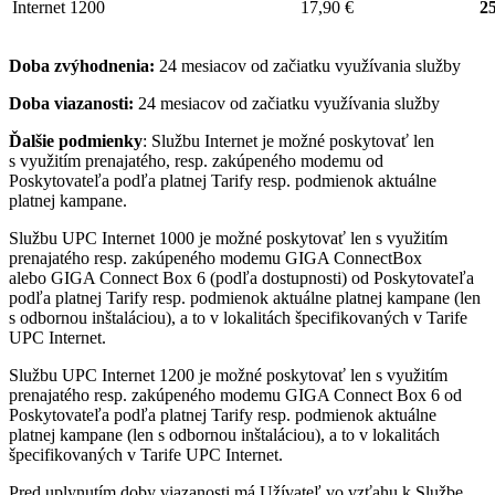
Internet 1200
17,90 €
25
Doba zvýhodnenia:
24 mesiacov od začiatku využívania služby
Doba viazanosti:
24 mesiacov od začiatku využívania služby
Ďalšie podmienky
: Službu Internet je možné poskytovať len
s využitím prenajatého, resp. zakúpeného modemu od
Poskytovateľa podľa platnej Tarify resp. podmienok aktuálne
platnej kampane.
Službu UPC Internet 1000 je možné poskytovať len s využitím
prenajatého resp. zakúpeného modemu GIGA ConnectBox
alebo GIGA Connect Box 6 (podľa dostupnosti) od Poskytovateľa
podľa platnej Tarify resp. podmienok aktuálne platnej kampane (len
s odbornou inštaláciou), a to v lokalitách špecifikovaných v Tarife
UPC Internet.
Službu UPC Internet 1200 je možné poskytovať len s využitím
prenajatého resp. zakúpeného modemu GIGA Connect Box 6 od
Poskytovateľa podľa platnej Tarify resp. podmienok aktuálne
platnej kampane (len s odbornou inštaláciou), a to v lokalitách
špecifikovaných v Tarife UPC Internet.
Pred uplynutím doby viazanosti má Užívateľ vo vzťahu k Službe,