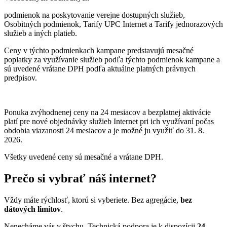
podmienok na poskytovanie verejne dostupných služieb,
Osobitných podmienok, Tarify UPC Internet a Tarify jednorazových
služieb a iných platieb.
Ceny v týchto podmienkach kampane predstavujú mesačné
poplatky za využívanie služieb podľa týchto podmienok kampane a
sú uvedené vrátane DPH podľa aktuálne platných právnych
predpisov.
Ponuka zvýhodnenej ceny na 24 mesiacov a bezplatnej aktivácie
platí
pre nové objednávky služieb Internet pri ich využívaní počas
obdobia viazanosti 24 mesiacov a je možné ju využiť do 31. 8.
2026.
Všetky uvedené ceny sú mesačné a vrátane DPH.
Prečo si vybrať náš internet?
Vždy máte rýchlosť, ktorú si vyberiete. Bez agregácie,
bez
dátových limitov
.
Nenecháme vás v štychu. Technická podpora je k dispozícii
24