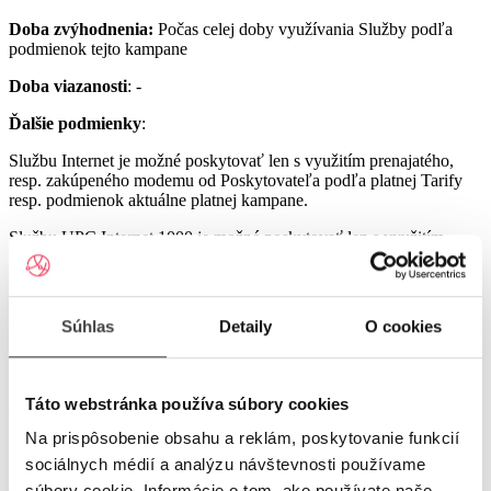
Doba zvýhodnenia:
Počas celej doby využívania Služby podľa
podmienok tejto kampane
Doba viazanosti
: -
Ďalšie podmienky
:
Službu Internet je možné poskytovať len s využitím prenajatého,
resp. zakúpeného modemu od Poskytovateľa podľa platnej Tarify
resp. podmienok aktuálne platnej kampane.
Službu UPC Internet 1000 je možné poskytovať len s využitím
prenajatého resp. zakúpeného modemu GIGA ConnectBox
alebo GIGA Connect Box 6 (podľa dostupnosti) od Poskytovateľa
podľa platnej Tarify resp. podmienok aktuálne platnej kampane (len
s odbornou inštaláciou), a to v lokalitách špecifikovaných v Tarife
Súhlas
Detaily
O cookies
UPC Internet.
Služby UPC Internet 1200 a UPC Internet 2500 je možné
poskytovať len s využitím prenajatého resp. zakúpeného modemu
Táto webstránka používa súbory cookies
GIGA Connect Box 6 od Poskytovateľa podľa platnej Tarify resp.
podmienok aktuálne platnej kampane (len s odbornou inštaláciou), a
Na prispôsobenie obsahu a reklám, poskytovanie funkcií
to v lokalitách špecifikovaných v Tarife UPC Internet.
sociálnych médií a analýzu návštevnosti používame
Ostatné práva a povinnosti Poskytovateľa a Užívateľa v týchto
súbory cookie. Informácie o tom, ako používate naše