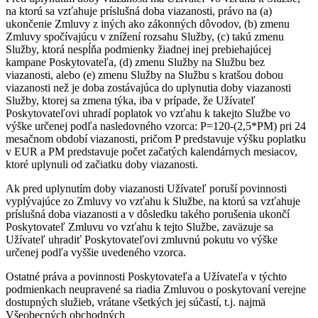
na ktorú sa vzťahuje príslušná doba viazanosti, právo na (a)
ukončenie Zmluvy z iných ako zákonných dôvodov, (b) zmenu
Zmluvy spočívajúcu v znížení rozsahu Služby, (c) takú zmenu
Služby, ktorá nespĺňa podmienky žiadnej inej prebiehajúcej
kampane Poskytovateľa, (d) zmenu Služby na Službu bez
viazanosti, alebo (e) zmenu Služby na Službu s kratšou dobou
viazanosti než je doba zostávajúca do uplynutia doby viazanosti
Služby, ktorej sa zmena týka, iba v prípade, že Užívateľ
Poskytovateľovi uhradí poplatok vo vzťahu k takejto Službe vo
výške určenej podľa nasledovného vzorca: P=120-(2,5*PM) pri 24
mesačnom období viazanosti, pričom P predstavuje výšku poplatku
v EUR a PM predstavuje počet začatých kalendárnych mesiacov,
ktoré uplynuli od začiatku doby viazanosti.
Ak pred uplynutím doby viazanosti Užívateľ poruší povinnosti
vyplývajúce zo Zmluvy vo vzťahu k Službe, na ktorú sa vzťahuje
príslušná doba viazanosti a v dôsledku takého porušenia ukončí
Poskytovateľ Zmluvu vo vzťahu k tejto Službe, zaväzuje sa
Užívateľ uhradiť Poskytovateľovi zmluvnú pokutu vo výške
určenej podľa vyššie uvedeného vzorca.
Ostatné práva a povinnosti Poskytovateľa a Užívateľa v týchto
podmienkach neupravené sa riadia Zmluvou o poskytovaní verejne
dostupných služieb, vrátane všetkých jej súčastí, t.j. najmä
Všeobecných obchodných