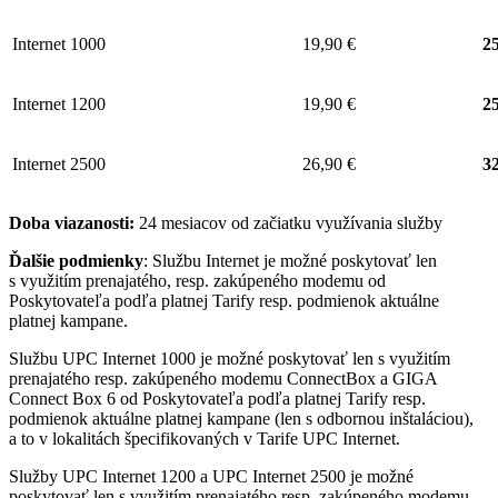
Internet 1000
19,90 €
25
Internet 1200
19,90 €
25
Internet 2500
26,90 €
32
Doba viazanosti:
24 mesiacov od začiatku využívania služby
Ďalšie podmienky
: Službu Internet je možné poskytovať len
s využitím prenajatého, resp. zakúpeného modemu od
Poskytovateľa podľa platnej Tarify resp. podmienok aktuálne
platnej kampane.
Službu UPC Internet 1000 je možné poskytovať len s využitím
prenajatého resp. zakúpeného modemu ConnectBox a GIGA
Connect Box 6 od Poskytovateľa podľa platnej Tarify resp.
podmienok aktuálne platnej kampane (len s odbornou inštaláciou),
a to v lokalitách špecifikovaných v Tarife UPC Internet.
Služby UPC Internet 1200 a UPC Internet 2500 je možné
poskytovať len s využitím prenajatého resp. zakúpeného modemu