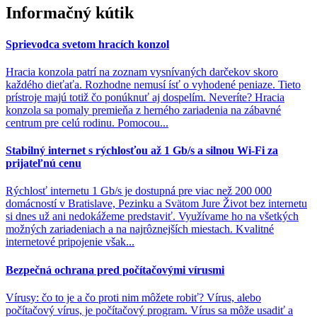
Informačný kútik
Sprievodca svetom hracích konzol
Hracia konzola patrí na zoznam vysnívaných darčekov skoro
každého dieťaťa. Rozhodne nemusí ísť o vyhodené peniaze. Tieto
prístroje majú totiž čo ponúknuť aj dospelím. Neveríte? Hracia
konzola sa pomaly premieňa z herného zariadenia na zábavné
centrum pre celú rodinu. Pomocou...
Stabilný internet s rýchlosťou až 1 Gb/s a silnou Wi-Fi za
prijateľnú cenu
Rýchlosť internetu 1 Gb/s je dostupná pre viac než 200 000
domácností v Bratislave, Pezinku a Svätom Jure Život bez internetu
si dnes už ani nedokážeme predstaviť. Využívame ho na všetkých
možných zariadeniach a na najrôznejších miestach. Kvalitné
internetové pripojenie však...
Bezpečná ochrana pred počítačovými vírusmi
Vírusy: čo to je a čo proti nim môžete robiť? Vírus, alebo
počítačový vírus, je počítačový program. Vírus sa môže usadiť a