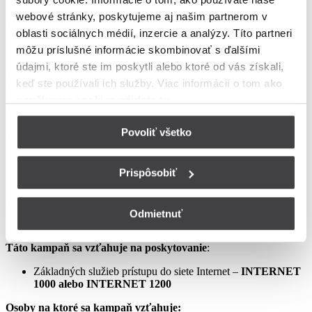
podmienkach neupravené sa riadia Zmluvou o poskytovaní verejne
webové stránky, poskytujeme aj našim partnerom v
dostupných služieb, vrátane všetkých jej súčastí, t.j. najmä
oblasti sociálnych médií, inzercie a analýzy. Títo partneri
Všeobecných obchodných
môžu príslušné informácie skombinovať s ďalšími
podmienok na poskytovanie verejne dostupných služieb,
údajmi, ktoré ste im poskytli alebo ktoré od vás získali,
Osobitných podmienok, Tarify UPC Internet a Tarify jednorazových
keď ste používali ich služby. Viac informácií o tom
ako
služieb a iných platieb.
používame cookies nájdete tu
.
Ceny v týchto podmienkach kampane predstavujú mesačné
poplatky za využívanie služieb podľa týchto podmienok kampane a
Povoliť všetko
sú uvedené vrátane DPH podľa aktuálne platných právnych
predpisov.
Prispôsobiť
Aprílový Crazy Week – Internet samostatne – LIS
Odmietnuť
Táto kampaň sa vzťahuje na poskytovanie
:
Základných služieb prístupu do siete Internet –
INTERNET
1000 alebo INTERNET 1200
Osoby na ktoré sa kampaň vzťahuje: