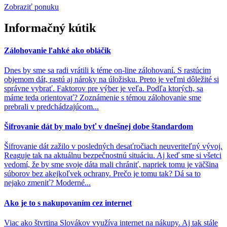
Zobraziť ponuku
Informačný kútik
Zálohovanie ľahké ako obláčik
Dnes by sme sa radi vrátili k téme on-line zálohovaní. S rastúcim
objemom dát, rastú aj nároky na úložisku. Preto je veľmi dôležité si
správne vybrať. Faktorov pre výber je veľa. Podľa ktorých, sa
máme teda orientovať? Zoznámenie s témou zálohovanie sme
prebrali v predchádzajúcom...
Šifrovanie dát by malo byť v dnešnej dobe štandardom
Šifrovanie dát zažilo v posledných desaťročiach neuveriteľný vývoj.
Reaguje tak na aktuálnu bezpečnostnú situáciu. Aj keď sme si všetci
vedomí, že by sme svoje dáta mali chrániť, napriek tomu je väčšina
súborov bez akejkoľvek ochrany. Prečo je tomu tak? Dá sa to
nejako zmeniť? Moderné...
Ako je to s nakupovaním cez internet
Viac ako štvrtina Slovákov využíva internet na nákupy. Aj tak stále