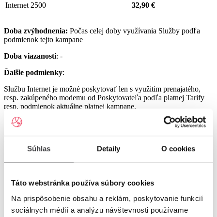
Internet 2500
32,90 €
Doba zvýhodnenia:
Počas celej doby využívania Služby podľa
podmienok tejto kampane
Doba viazanosti
: -
Ďalšie podmienky
:
Službu Internet je možné poskytovať len s využitím prenajatého,
resp. zakúpeného modemu od Poskytovateľa podľa platnej Tarify
resp. podmienok aktuálne platnej kampane.
Službu UPC Internet 1000 je možné poskytovať len s využitím
prenajatého resp. zakúpeného modemu GIGA ConnectBox
alebo GIGA Connect Box 6 (podľa dostupnosti) od Poskytovateľa
Súhlas
Detaily
O cookies
podľa platnej Tarify resp. podmienok aktuálne platnej kampane (len
s odbornou inštaláciou), a to v lokalitách špecifikovaných v Tarife
UPC Internet.
Služby UPC Internet 1200 a UPC Internet 2500 je možné
Táto webstránka používa súbory cookies
poskytovať len s využitím prenajatého resp. zakúpeného modemu
Na prispôsobenie obsahu a reklám, poskytovanie funkcií
GIGA Connect Box 6 od Poskytovateľa podľa platnej Tarify resp.
podmienok aktuálne platnej kampane (len s odbornou inštaláciou), a
sociálnych médií a analýzu návštevnosti používame