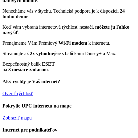
dátových limitov
.
Nenecháme vás v štychu. Technická podpora je k dispozícii
24
hodín denne
.
Keď vám vybraná internetová rýchlosť nestačí,
môžete ju ľahko
navýšiť
.
Prenajmeme Vám Prémiový
Wi-Fi modem
k internetu.
Streamujte až
2x výhodnejšie
s balíčkami Dinsey+ a Max.
Bezpečnostný balík
ESET
na
3 mesiace zadarmo
.
Aký rýchly je Váš internet?
Overiť rýchlosť
Pokrytie UPC internetu na mape
Zobraziť mapu
Internet pre podnikateľov