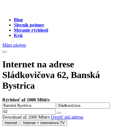
Blog
Slovník pojmov
Meranie rýchlosti
Kvíz
Mám záujem
Internet na adrese
Sládkovičova 62, Banská
Bystrica
Rýchlosť až 1000 Mbit/s
Download až 1000 Mbit/s
Overiť inú adresu
Internet
Internet + internetová TV