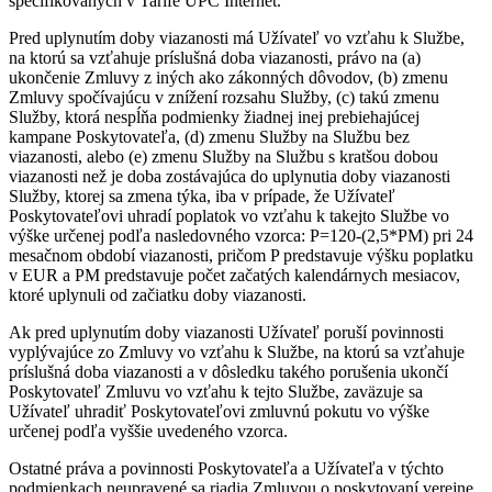
špecifikovaných v Tarife UPC Internet.
Pred uplynutím doby viazanosti má Užívateľ vo vzťahu k Službe,
na ktorú sa vzťahuje príslušná doba viazanosti, právo na (a)
ukončenie Zmluvy z iných ako zákonných dôvodov, (b) zmenu
Zmluvy spočívajúcu v znížení rozsahu Služby, (c) takú zmenu
Služby, ktorá nespĺňa podmienky žiadnej inej prebiehajúcej
kampane Poskytovateľa, (d) zmenu Služby na Službu bez
viazanosti, alebo (e) zmenu Služby na Službu s kratšou dobou
viazanosti než je doba zostávajúca do uplynutia doby viazanosti
Služby, ktorej sa zmena týka, iba v prípade, že Užívateľ
Poskytovateľovi uhradí poplatok vo vzťahu k takejto Službe vo
výške určenej podľa nasledovného vzorca: P=120-(2,5*PM) pri 24
mesačnom období viazanosti, pričom P predstavuje výšku poplatku
v EUR a PM predstavuje počet začatých kalendárnych mesiacov,
ktoré uplynuli od začiatku doby viazanosti.
Ak pred uplynutím doby viazanosti Užívateľ poruší povinnosti
vyplývajúce zo Zmluvy vo vzťahu k Službe, na ktorú sa vzťahuje
príslušná doba viazanosti a v dôsledku takého porušenia ukončí
Poskytovateľ Zmluvu vo vzťahu k tejto Službe, zaväzuje sa
Užívateľ uhradiť Poskytovateľovi zmluvnú pokutu vo výške
určenej podľa vyššie uvedeného vzorca.
Ostatné práva a povinnosti Poskytovateľa a Užívateľa v týchto
podmienkach neupravené sa riadia Zmluvou o poskytovaní verejne