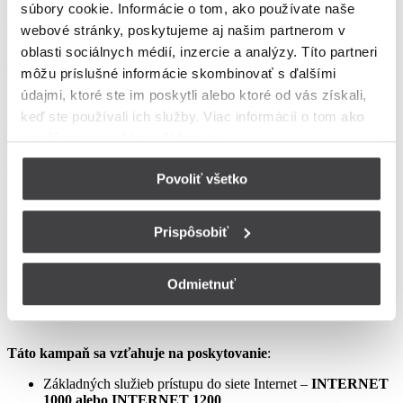
to v lokalitách špecifikovaných v Tarife UPC Internet.
súbory cookie. Informácie o tom, ako používate naše
webové stránky, poskytujeme aj našim partnerom v
Ostatné práva a povinnosti Poskytovateľa a Užívateľa v týchto
podmienkach neupravené sa riadia Zmluvou o poskytovaní verejne
oblasti sociálnych médií, inzercie a analýzy. Títo partneri
dostupných služieb, vrátane všetkých jej súčastí, t.j. najmä
môžu príslušné informácie skombinovať s ďalšími
Všeobecných obchodných
údajmi, ktoré ste im poskytli alebo ktoré od vás získali,
podmienok na poskytovanie verejne dostupných služieb,
keď ste používali ich služby. Viac informácií o tom
ako
Osobitných podmienok, Tarify UPC Internet a Tarify jednorazových
používame cookies nájdete tu
.
služieb a iných platieb.
Ceny v týchto podmienkach kampane predstavujú mesačné
Povoliť všetko
poplatky za využívanie služieb podľa týchto podmienok kampane a
sú uvedené vrátane DPH podľa aktuálne platných právnych
predpisov.
Prispôsobiť
Odmietnuť
Aprílový Crazy Week – Internet samostatne – LIS
Táto kampaň sa vzťahuje na poskytovanie
:
Základných služieb prístupu do siete Internet –
INTERNET
1000 alebo INTERNET 1200