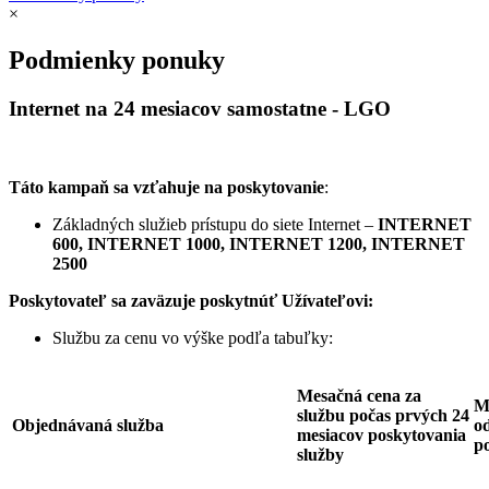
×
Podmienky ponuky
Internet na 24 mesiacov samostatne - LGO
Táto kampaň sa vzťahuje na poskytovanie
:
Základných služieb prístupu do siete Internet –
INTERNET
600, INTERNET 1000, INTERNET 1200, INTERNET
2500
Poskytovateľ sa zaväzuje
poskytnúť Užívateľovi:
Službu za cenu vo výške podľa tabuľky:
Mesačná cena za
M
službu počas prvých 24
Objednávaná služba
od
mesiacov poskytovania
p
služby