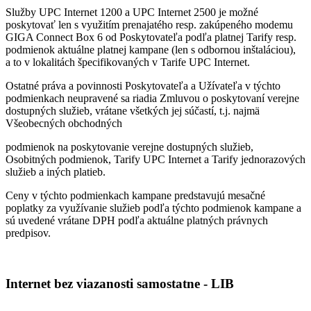
Služby UPC Internet 1200 a UPC Internet 2500 je možné
poskytovať len s využitím prenajatého resp. zakúpeného modemu
GIGA Connect Box 6 od Poskytovateľa podľa platnej Tarify resp.
podmienok aktuálne platnej kampane (len s odbornou inštaláciou),
a to v lokalitách špecifikovaných v Tarife UPC Internet.
Ostatné práva a povinnosti Poskytovateľa a Užívateľa v týchto
podmienkach neupravené sa riadia Zmluvou o poskytovaní verejne
dostupných služieb, vrátane všetkých jej súčastí, t.j. najmä
Všeobecných obchodných
podmienok na poskytovanie verejne dostupných služieb,
Osobitných podmienok, Tarify UPC Internet a Tarify jednorazových
služieb a iných platieb.
Ceny v týchto podmienkach kampane predstavujú mesačné
poplatky za využívanie služieb podľa týchto podmienok kampane a
sú uvedené vrátane DPH podľa aktuálne platných právnych
predpisov.
Internet bez viazanosti samostatne - LIB