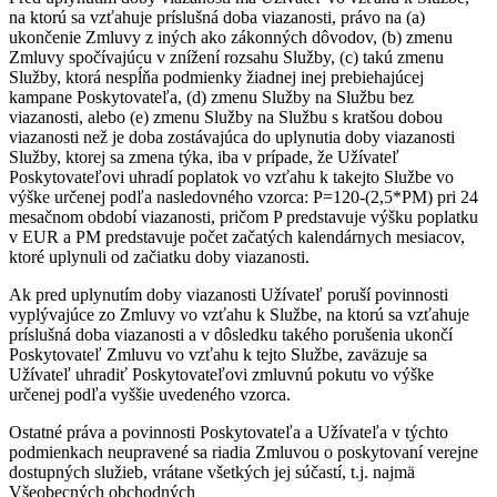
na ktorú sa vzťahuje príslušná doba viazanosti, právo na (a)
ukončenie Zmluvy z iných ako zákonných dôvodov, (b) zmenu
Zmluvy spočívajúcu v znížení rozsahu Služby, (c) takú zmenu
Služby, ktorá nespĺňa podmienky žiadnej inej prebiehajúcej
kampane Poskytovateľa, (d) zmenu Služby na Službu bez
viazanosti, alebo (e) zmenu Služby na Službu s kratšou dobou
viazanosti než je doba zostávajúca do uplynutia doby viazanosti
Služby, ktorej sa zmena týka, iba v prípade, že Užívateľ
Poskytovateľovi uhradí poplatok vo vzťahu k takejto Službe vo
výške určenej podľa nasledovného vzorca: P=120-(2,5*PM) pri 24
mesačnom období viazanosti, pričom P predstavuje výšku poplatku
v EUR a PM predstavuje počet začatých kalendárnych mesiacov,
ktoré uplynuli od začiatku doby viazanosti.
Ak pred uplynutím doby viazanosti Užívateľ poruší povinnosti
vyplývajúce zo Zmluvy vo vzťahu k Službe, na ktorú sa vzťahuje
príslušná doba viazanosti a v dôsledku takého porušenia ukončí
Poskytovateľ Zmluvu vo vzťahu k tejto Službe, zaväzuje sa
Užívateľ uhradiť Poskytovateľovi zmluvnú pokutu vo výške
určenej podľa vyššie uvedeného vzorca.
Ostatné práva a povinnosti Poskytovateľa a Užívateľa v týchto
podmienkach neupravené sa riadia Zmluvou o poskytovaní verejne
dostupných služieb, vrátane všetkých jej súčastí, t.j. najmä
Všeobecných obchodných