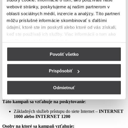
podmienkach neupravené sa riadia Zmluvou o poskytovaní verejne
webové stránky, poskytujeme aj našim partnerom v
dostupných služieb, vrátane všetkých jej súčastí, t.j. najmä
oblasti sociálnych médií, inzercie a analýzy. Títo partneri
Všeobecných obchodných
môžu príslušné informácie skombinovať s ďalšími
podmienok na poskytovanie verejne dostupných služieb,
údajmi, ktoré ste im poskytli alebo ktoré od vás získali,
Osobitných podmienok, Tarify UPC Internet a Tarify jednorazových
keď ste používali ich služby. Viac informácií o tom
ako
služieb a iných platieb.
používame cookies nájdete tu
.
Ceny v týchto podmienkach kampane predstavujú mesačné
poplatky za využívanie služieb podľa týchto podmienok kampane a
Povoliť všetko
sú uvedené vrátane DPH podľa aktuálne platných právnych
predpisov.
Prispôsobiť
Aprílový Crazy Week – Internet samostatne – LIS
Odmietnuť
Táto kampaň sa vzťahuje na poskytovanie
:
Základných služieb prístupu do siete Internet –
INTERNET
1000 alebo INTERNET 1200
Osoby na ktoré sa kampaň vzťahuje: