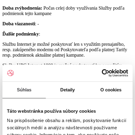
Doba zvýhodnenia:
Počas celej doby využívania Služby podľa
podmienok tejto kampane
Doba viazanosti
: -
Ďalšie podmienky
:
Službu Internet je možné poskytovať len s využitím prenajatého,
resp. zakúpeného modemu od Poskytovateľa podľa platnej Tarify
resp. podmienok aktuálne platnej kampane.
Službu UPC Internet 1000 je možné poskytovať len s využitím
prenajatého resp. zakúpeného modemu GIGA ConnectBox
alebo GIGA Connect Box 6 (podľa dostupnosti) od Poskytovateľa
podľa platnej Tarify resp. podmienok aktuálne platnej kampane (len
s odbornou inštaláciou), a to v lokalitách špecifikovaných v Tarife
Súhlas
Detaily
O cookies
UPC Internet.
Služby UPC Internet 1200 a UPC Internet 2500 je možné
poskytovať len s využitím prenajatého resp. zakúpeného modemu
Táto webstránka používa súbory cookies
GIGA Connect Box 6 od Poskytovateľa podľa platnej Tarify resp.
podmienok aktuálne platnej kampane (len s odbornou inštaláciou), a
Na prispôsobenie obsahu a reklám, poskytovanie funkcií
to v lokalitách špecifikovaných v Tarife UPC Internet.
sociálnych médií a analýzu návštevnosti používame
Ostatné práva a povinnosti Poskytovateľa a Užívateľa v týchto
súbory cookie. Informácie o tom, ako používate naše