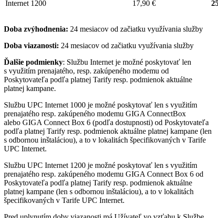
Internet 1200
17,90 €
25
Doba zvýhodnenia:
24 mesiacov od začiatku využívania služby
Doba viazanosti:
24 mesiacov od začiatku využívania služby
Ďalšie podmienky
: Službu Internet je možné poskytovať len
s využitím prenajatého, resp. zakúpeného modemu od
Poskytovateľa podľa platnej Tarify resp. podmienok aktuálne
platnej kampane.
Službu UPC Internet 1000 je možné poskytovať len s využitím
prenajatého resp. zakúpeného modemu GIGA ConnectBox
alebo GIGA Connect Box 6 (podľa dostupnosti) od Poskytovateľa
podľa platnej Tarify resp. podmienok aktuálne platnej kampane (len
s odbornou inštaláciou), a to v lokalitách špecifikovaných v Tarife
UPC Internet.
Službu UPC Internet 1200 je možné poskytovať len s využitím
prenajatého resp. zakúpeného modemu GIGA Connect Box 6 od
Poskytovateľa podľa platnej Tarify resp. podmienok aktuálne
platnej kampane (len s odbornou inštaláciou), a to v lokalitách
špecifikovaných v Tarife UPC Internet.
Pred uplynutím doby viazanosti má Užívateľ vo vzťahu k Službe,