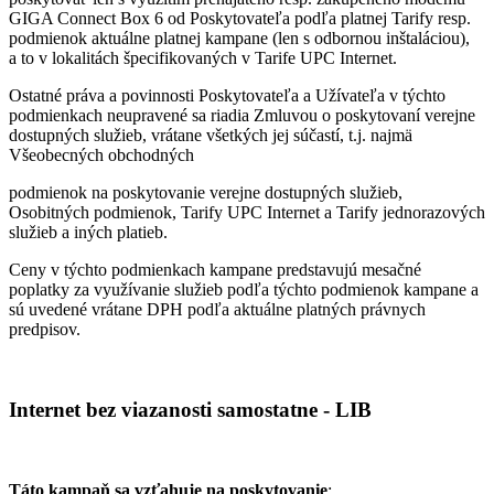
GIGA Connect Box 6 od Poskytovateľa podľa platnej Tarify resp.
podmienok aktuálne platnej kampane (len s odbornou inštaláciou),
a to v lokalitách špecifikovaných v Tarife UPC Internet.
Ostatné práva a povinnosti Poskytovateľa a Užívateľa v týchto
podmienkach neupravené sa riadia Zmluvou o poskytovaní verejne
dostupných služieb, vrátane všetkých jej súčastí, t.j. najmä
Všeobecných obchodných
podmienok na poskytovanie verejne dostupných služieb,
Osobitných podmienok, Tarify UPC Internet a Tarify jednorazových
služieb a iných platieb.
Ceny v týchto podmienkach kampane predstavujú mesačné
poplatky za využívanie služieb podľa týchto podmienok kampane a
sú uvedené vrátane DPH podľa aktuálne platných právnych
predpisov.
Internet bez viazanosti samostatne - LIB
Táto kampaň sa vzťahuje na poskytovanie
: