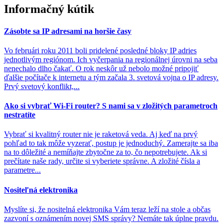
Informačný kútik
Zásobte sa IP adresami na horšie časy
Vo februári roku 2011 boli pridelené posledné bloky IP adries
jednotlivým regiónom. Ich vyčerpania na regionálnej úrovni na seba
nenechalo dlho čakať. O rok neskôr už nebolo možné pripojiť
ďalšie počítače k internetu a tým začala 3. svetová vojna o IP adresy.
Prvý svetový konflikt,...
Ako si vybrať Wi-Fi router? S nami sa v zložitých parametroch
nestratíte
Vybrať si kvalitný router nie je raketová veda. Aj keď na prvý
pohľad to tak môže vyzerať, postup je jednoduchý. Zamerajte sa iba
na to dôležité a nemíňajte zbytočne za to, čo nepotrebujete. Ak si
prečítate naše rady, určite si vyberiete správne. A zložité čísla a
parametre...
Nositeľná elektronika
Myslíte si, že nositelná elektronika Vám teraz leží na stole a občas
zazvoní s oznámením novej SMS správy? Nemáte tak úplne pravdu.