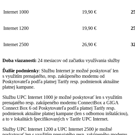
Internet 1000
19,90 €
25
Internet 1200
19,90 €
25
Internet 2500
26,90 €
32
Doba viazanosti:
24 mesiacov od začiatku využívania služby
Ďalšie podmienky
: Službu Internet je možné poskytovať len
s využitím prenajatého, resp. zakúpeného modemu od
Poskytovateľa podľa platnej Tarify resp. podmienok aktuálne
platnej kampane.
Službu UPC Internet 1000 je možné poskytovať len s využitím
prenajatého resp. zakúpeného modemu ConnectBox a GIGA
Connect Box 6 od Poskytovateľa podľa platnej Tarify resp.
podmienok aktuálne platnej kampane (len s odbornou inštaláciou),
a to v lokalitách špecifikovaných v Tarife UPC Internet.
Služby UPC Internet 1200 a UPC Internet 2500 je možné
poskytovať len s využitím prenajatého resp. zakúpeného modemu