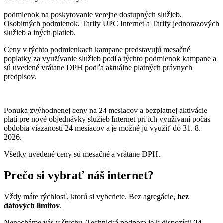
podmienok na poskytovanie verejne dostupných služieb,
Osobitných podmienok, Tarify UPC Internet a Tarify jednorazových
služieb a iných platieb.
Ceny v týchto podmienkach kampane predstavujú mesačné
poplatky za využívanie služieb podľa týchto podmienok kampane a
sú uvedené vrátane DPH podľa aktuálne platných právnych
predpisov.
Ponuka zvýhodnenej ceny na 24 mesiacov a bezplatnej aktivácie
platí
pre nové objednávky služieb Internet pri ich využívaní počas
obdobia viazanosti 24 mesiacov a je možné ju využiť do 31. 8.
2026.
Všetky uvedené ceny sú mesačné a vrátane DPH.
Prečo si vybrať náš internet?
Vždy máte rýchlosť, ktorú si vyberiete. Bez agregácie,
bez
dátových limitov
.
Nenecháme vás v štychu. Technická podpora je k dispozícii
24