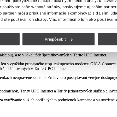
eklám, poskytovanie funkcií sociálnych médií a analýzu návšte
o používate naše webové stránky, poskytujeme aj našim partner
to partneri môžu príslušné informácie skombinovať s ďalšími údaj
mienok tejto kampane
eď ste používali ich služby. Viac informácií o tom
ako používame
Prispôsobiť
sp. zakúpeného modemu od Poskytovateľa podľa platnej Tarify resp. po
najatého resp. zakúpeného modemu GIGA ConnectBox alebo GIGA Conne
láciou), a to v lokalitách špecifikovaných v Tarife UPC Internet.
 len s využitím prenajatého resp. zakúpeného modemu GIGA Connect B
ách špecifikovaných v Tarife UPC Internet.
enkach neupravené sa riadia Zmluvou o poskytovaní verejne dostupných 
odmienok, Tarify UPC Internet a Tarify jednorazových služieb a iných
a využívanie služieb podľa týchto podmienok kampane a sú uvedené v