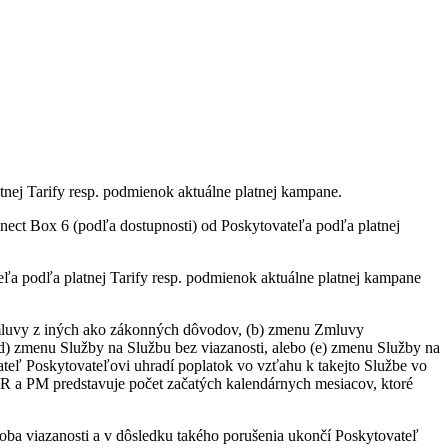
tnej Tarify resp. podmienok aktuálne platnej kampane.
ct Box 6 (podľa dostupnosti) od Poskytovateľa podľa platnej
a podľa platnej Tarify resp. podmienok aktuálne platnej kampane
 Zmluvy z iných ako zákonných dôvodov, (b) zmenu Zmluvy
(d) zmenu Služby na Službu bez viazanosti, alebo (e) zmenu Služby na
vateľ Poskytovateľovi uhradí poplatok vo vzťahu k takejto Službe vo
R a PM predstavuje počet začatých kalendárnych mesiacov, ktoré
oba viazanosti a v dôsledku takého porušenia ukončí Poskytovateľ