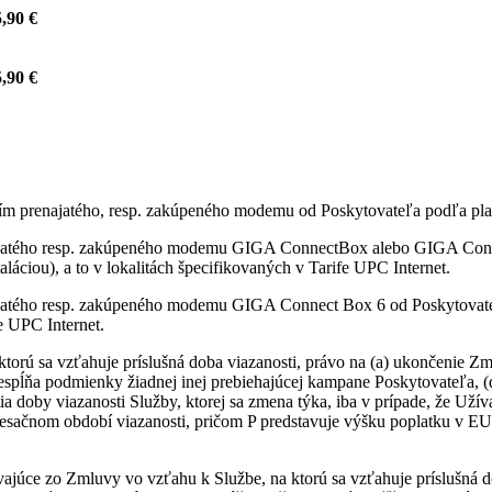
,90 €
,90 €
itím prenajatého, resp. zakúpeného modemu od Poskytovateľa podľa pla
najatého resp. zakúpeného modemu GIGA ConnectBox alebo GIGA Conne
láciou), a to v lokalitách špecifikovaných v Tarife UPC Internet.
ajatého resp. zakúpeného modemu GIGA Connect Box 6 od Poskytovateľ
fe UPC Internet.
ktorú sa vzťahuje príslušná doba viazanosti, právo na (a) ukončenie
nespĺňa podmienky žiadnej inej prebiehajúcej kampane Poskytovateľa, 
ia doby viazanosti Služby, ktorej sa zmena týka, iba v prípade, že Uží
sačnom období viazanosti, pričom P predstavuje výšku poplatku v EU
vajúce zo Zmluvy vo vzťahu k Službe, na ktorú sa vzťahuje príslušná d