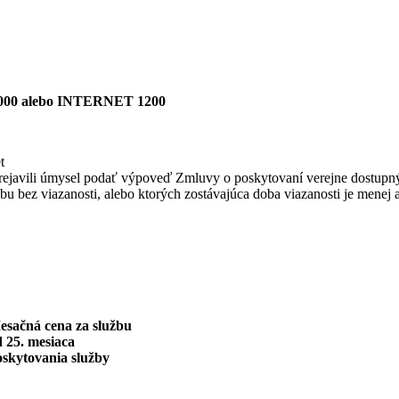
00 alebo INTERNET 1200
t
bo prejavili úmysel podať výpoveď Zmluvy o poskytovaní verejne dostupn
užbu bez viazanosti, alebo ktorých zostávajúca doba viazanosti je menej 
esačná cena za službu
 25. mesiaca
oskytovania služby