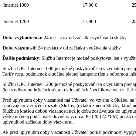
Internet 1000
17,90 €
25
Internet 1200
17,90 €
25
Doba zvýhodnenia:
24 mesiacov od začiatku využívania služby
Doba viazanosti:
24 mesiacov od začiatku využívania služby
Ďalšie podmienky
: Službu Internet je možné poskytovať len s využ
Službu UPC Internet 1000 je možné poskytovať len s využitím pre
Tarify resp. podmienok aktuálne platnej kampane (len s odbornou inšta
Službu UPC Internet 1200 je možné poskytovať len s využitím pren
(len s odbornou inštaláciou), a to v lokalitách špecifikovaných v Tari
Pred uplynutím doby viazanosti má Užívateľ vo vzťahu k Službe, na 
spočívajúcu v znížení rozsahu Služby, (c) takú zmenu Služby, ktorá 
Službu s kratšou dobou viazanosti než je doba zostávajúca do uplynut
výške určenej podľa nasledovného vzorca: P=120-(2,5*PM) pri 24 me
uplynuli od začiatku doby viazanosti.
Ak pred uplynutím doby viazanosti Užívateľ poruší povinnosti vyplý