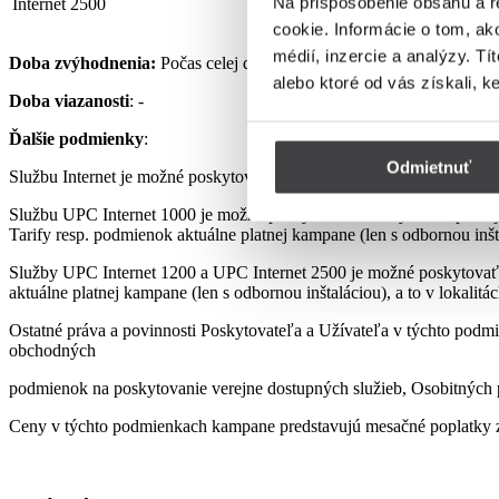
Na prispôsobenie obsahu a r
Internet 2500
32,90 €
cookie. Informácie o tom, ak
médií, inzercie a analýzy. Tí
Doba zvýhodnenia:
Počas celej doby využívania Služby podľa pod
alebo ktoré od vás získali, k
Doba viazanosti
: -
Ďalšie podmienky
:
Odmietnuť
Službu Internet je možné poskytovať len s využitím prenajatého, re
Službu UPC Internet 1000 je možné poskytovať len s využitím pre
Tarify resp. podmienok aktuálne platnej kampane (len s odbornou inšta
Služby UPC Internet 1200 a UPC Internet 2500 je možné poskytovať
aktuálne platnej kampane (len s odbornou inštaláciou), a to v lokalit
Ostatné práva a povinnosti Poskytovateľa a Užívateľa v týchto podmi
obchodných
podmienok na poskytovanie verejne dostupných služieb, Osobitných p
Ceny v týchto podmienkach kampane predstavujú mesačné poplatky z