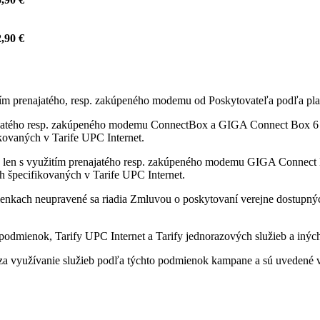
,90 €
itím prenajatého, resp. zakúpeného modemu od Poskytovateľa podľa pla
ajatého resp. zakúpeného modemu ConnectBox a GIGA Connect Box 6 od
fikovaných v Tarife UPC Internet.
 len s využitím prenajatého resp. zakúpeného modemu GIGA Connect B
ách špecifikovaných v Tarife UPC Internet.
enkach neupravené sa riadia Zmluvou o poskytovaní verejne dostupných 
odmienok, Tarify UPC Internet a Tarify jednorazových služieb a iných
a využívanie služieb podľa týchto podmienok kampane a sú uvedené v