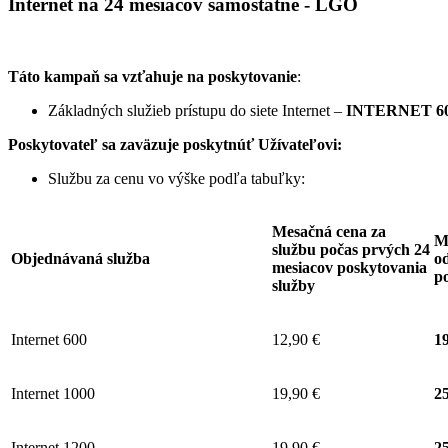
Internet na 24 mesiacov samostatne - LGO
Táto kampaň sa vzťahuje na poskytovanie
:
Základných služieb prístupu do siete Internet –
INTERNET 60
Poskytovateľ sa zaväzuje
poskytnúť Užívateľovi:
Službu za cenu vo výške podľa tabuľky:
Mesačná cena za
M
službu počas prvých 24
Objednávaná služba
od
mesiacov poskytovania
p
služby
Internet 600
12,90 €
19
Internet 1000
19,90 €
25
Internet 1200
19,90 €
25