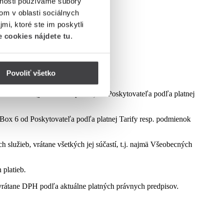
vnosti používame súbory
om v oblasti sociálnych
mi, ktoré ste im poskytli
 cookies nájdete tu
.
Povoliť všetko
dmienok aktuálne platnej kampane.
ct Box 6 (podľa dostupnosti) od Poskytovateľa podľa platnej
ox 6 od Poskytovateľa podľa platnej Tarify resp. podmienok
služieb, vrátane všetkých jej súčastí, t.j. najmä Všeobecných
 platieb.
rátane DPH podľa aktuálne platných právnych predpisov.