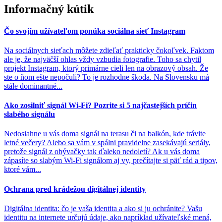
Informačný kútik
Čo svojím užívateľom ponúka sociálna sieť Instagram
Na sociálnych sieťach môžete zdieľať prakticky čokoľvek. Faktom
ale je, že najväčší ohlas vždy vzbudia fotografie. Toho sa chytil
projekt Instagram, ktorý primárne cieli len na obrazový obsah. Že
ste o ňom ešte nepočuli? To je rozhodne škoda. Na Slovensku má
stále dominantné...
Ako zosilniť signál Wi-Fi? Pozrite si 5 najčastejších príčin
slabého signálu
Nedosiahne u vás doma signál na terasu či na balkón, kde trávite
letné večery? Alebo sa vám v spálni pravidelne zasekávajú seriály,
pretože signál z obývačky tak ďaleko nedoletí? Ak u vás doma
zápasíte so slabým Wi-Fi signálom aj vy, prečítajte si päť rád a tipov,
ktoré vám...
Ochrana pred krádežou digitálnej identity
Digitálna identita: čo je vaša identita a ako si ju ochránite? Vašu
identitu na internete určujú údaje, ako napríklad užívateľské mená,