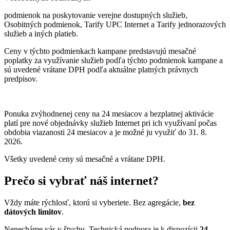
podmienok na poskytovanie verejne dostupných služieb,
Osobitných podmienok, Tarify UPC Internet a Tarify jednorazových
služieb a iných platieb.
Ceny v týchto podmienkach kampane predstavujú mesačné
poplatky za využívanie služieb podľa týchto podmienok kampane a
sú uvedené vrátane DPH podľa aktuálne platných právnych
predpisov.
Ponuka zvýhodnenej ceny na 24 mesiacov a bezplatnej aktivácie
platí
pre nové objednávky služieb Internet pri ich využívaní počas
obdobia viazanosti 24 mesiacov a je možné ju využiť do 31. 8.
2026.
Všetky uvedené ceny sú mesačné a vrátane DPH.
Prečo si vybrať náš internet?
Vždy máte rýchlosť, ktorú si vyberiete. Bez agregácie,
bez
dátových limitov
.
Nenecháme vás v štychu. Technická podpora je k dispozícii
24