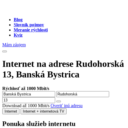
Blog
Slovník pojmov
Meranie rýchlosti
Kvíz
Mám záujem
Internet na adrese Rudohorská
13, Banská Bystrica
Rýchlosť až 1000 Mbit/s
Download až 1000 Mbit/s
Overiť inú adresu
Internet
Internet + internetová TV
Ponuka služieb internetu