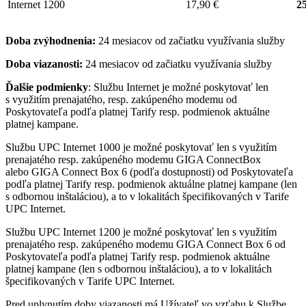
Internet 1200
17,90 €
25
Doba zvýhodnenia:
24 mesiacov od začiatku využívania služby
Doba viazanosti:
24 mesiacov od začiatku využívania služby
Ďalšie podmienky
: Službu Internet je možné poskytovať len
s využitím prenajatého, resp. zakúpeného modemu od
Poskytovateľa podľa platnej Tarify resp. podmienok aktuálne
platnej kampane.
Službu UPC Internet 1000 je možné poskytovať len s využitím
prenajatého resp. zakúpeného modemu GIGA ConnectBox
alebo GIGA Connect Box 6 (podľa dostupnosti) od Poskytovateľa
podľa platnej Tarify resp. podmienok aktuálne platnej kampane (len
s odbornou inštaláciou), a to v lokalitách špecifikovaných v Tarife
UPC Internet.
Službu UPC Internet 1200 je možné poskytovať len s využitím
prenajatého resp. zakúpeného modemu GIGA Connect Box 6 od
Poskytovateľa podľa platnej Tarify resp. podmienok aktuálne
platnej kampane (len s odbornou inštaláciou), a to v lokalitách
špecifikovaných v Tarife UPC Internet.
Pred uplynutím doby viazanosti má Užívateľ vo vzťahu k Službe,