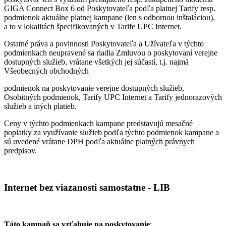
GIGA Connect Box 6 od Poskytovateľa podľa platnej Tarify resp.
podmienok aktuálne platnej kampane (len s odbornou inštaláciou),
a to v lokalitách špecifikovaných v Tarife UPC Internet.
Ostatné práva a povinnosti Poskytovateľa a Užívateľa v týchto
podmienkach neupravené sa riadia Zmluvou o poskytovaní verejne
dostupných služieb, vrátane všetkých jej súčastí, t.j. najmä
Všeobecných obchodných
podmienok na poskytovanie verejne dostupných služieb,
Osobitných podmienok, Tarify UPC Internet a Tarify jednorazových
služieb a iných platieb.
Ceny v týchto podmienkach kampane predstavujú mesačné
poplatky za využívanie služieb podľa týchto podmienok kampane a
sú uvedené vrátane DPH podľa aktuálne platných právnych
predpisov.
Internet bez viazanosti samostatne - LIB
Táto kampaň sa vzťahuje na poskytovanie
: