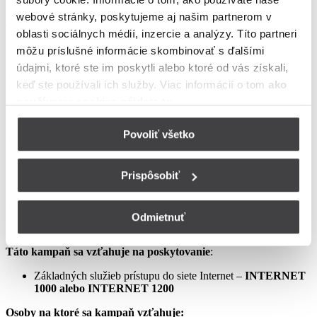
podmienkach neupravené sa riadia Zmluvou o poskytovaní verejne
webové stránky, poskytujeme aj našim partnerom v
dostupných služieb, vrátane všetkých jej súčastí, t.j. najmä
oblasti sociálnych médií, inzercie a analýzy. Títo partneri
Všeobecných obchodných
môžu príslušné informácie skombinovať s ďalšími
podmienok na poskytovanie verejne dostupných služieb,
údajmi, ktoré ste im poskytli alebo ktoré od vás získali,
Osobitných podmienok, Tarify UPC Internet a Tarify jednorazových
keď ste používali ich služby. Viac informácií o tom
ako
služieb a iných platieb.
používame cookies nájdete tu
.
Ceny v týchto podmienkach kampane predstavujú mesačné
poplatky za využívanie služieb podľa týchto podmienok kampane a
Povoliť všetko
sú uvedené vrátane DPH podľa aktuálne platných právnych
predpisov.
Prispôsobiť
Aprílový Crazy Week – Internet samostatne – LIS
Odmietnuť
Táto kampaň sa vzťahuje na poskytovanie
:
Základných služieb prístupu do siete Internet –
INTERNET
1000 alebo INTERNET 1200
Osoby na ktoré sa kampaň vzťahuje: