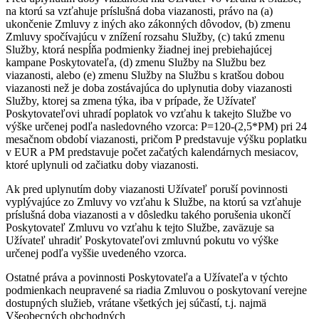
na ktorú sa vzťahuje príslušná doba viazanosti, právo na (a)
ukončenie Zmluvy z iných ako zákonných dôvodov, (b) zmenu
Zmluvy spočívajúcu v znížení rozsahu Služby, (c) takú zmenu
Služby, ktorá nespĺňa podmienky žiadnej inej prebiehajúcej
kampane Poskytovateľa, (d) zmenu Služby na Službu bez
viazanosti, alebo (e) zmenu Služby na Službu s kratšou dobou
viazanosti než je doba zostávajúca do uplynutia doby viazanosti
Služby, ktorej sa zmena týka, iba v prípade, že Užívateľ
Poskytovateľovi uhradí poplatok vo vzťahu k takejto Službe vo
výške určenej podľa nasledovného vzorca: P=120-(2,5*PM) pri 24
mesačnom období viazanosti, pričom P predstavuje výšku poplatku
v EUR a PM predstavuje počet začatých kalendárnych mesiacov,
ktoré uplynuli od začiatku doby viazanosti.
Ak pred uplynutím doby viazanosti Užívateľ poruší povinnosti
vyplývajúce zo Zmluvy vo vzťahu k Službe, na ktorú sa vzťahuje
príslušná doba viazanosti a v dôsledku takého porušenia ukončí
Poskytovateľ Zmluvu vo vzťahu k tejto Službe, zaväzuje sa
Užívateľ uhradiť Poskytovateľovi zmluvnú pokutu vo výške
určenej podľa vyššie uvedeného vzorca.
Ostatné práva a povinnosti Poskytovateľa a Užívateľa v týchto
podmienkach neupravené sa riadia Zmluvou o poskytovaní verejne
dostupných služieb, vrátane všetkých jej súčastí, t.j. najmä
Všeobecných obchodných