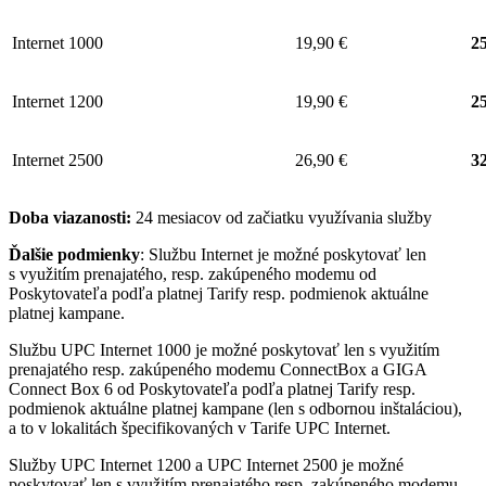
Internet 1000
19,90 €
25
Internet 1200
19,90 €
25
Internet 2500
26,90 €
32
Doba viazanosti:
24 mesiacov od začiatku využívania služby
Ďalšie podmienky
: Službu Internet je možné poskytovať len
s využitím prenajatého, resp. zakúpeného modemu od
Poskytovateľa podľa platnej Tarify resp. podmienok aktuálne
platnej kampane.
Službu UPC Internet 1000 je možné poskytovať len s využitím
prenajatého resp. zakúpeného modemu ConnectBox a GIGA
Connect Box 6 od Poskytovateľa podľa platnej Tarify resp.
podmienok aktuálne platnej kampane (len s odbornou inštaláciou),
a to v lokalitách špecifikovaných v Tarife UPC Internet.
Služby UPC Internet 1200 a UPC Internet 2500 je možné
poskytovať len s využitím prenajatého resp. zakúpeného modemu