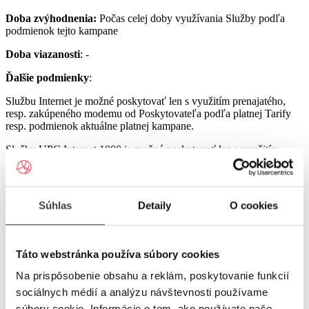
Doba zvýhodnenia:
Počas celej doby využívania Služby podľa
podmienok tejto kampane
Doba viazanosti
: -
Ďalšie podmienky
:
Službu Internet je možné poskytovať len s využitím prenajatého,
resp. zakúpeného modemu od Poskytovateľa podľa platnej Tarify
resp. podmienok aktuálne platnej kampane.
Službu UPC Internet 1000 je možné poskytovať len s využitím
prenajatého resp. zakúpeného modemu GIGA ConnectBox
alebo GIGA Connect Box 6 (podľa dostupnosti) od Poskytovateľa
podľa platnej Tarify resp. podmienok aktuálne platnej kampane (len
s odbornou inštaláciou), a to v lokalitách špecifikovaných v Tarife
Súhlas
Detaily
O cookies
UPC Internet.
Služby UPC Internet 1200 a UPC Internet 2500 je možné
poskytovať len s využitím prenajatého resp. zakúpeného modemu
Táto webstránka používa súbory cookies
GIGA Connect Box 6 od Poskytovateľa podľa platnej Tarify resp.
podmienok aktuálne platnej kampane (len s odbornou inštaláciou), a
Na prispôsobenie obsahu a reklám, poskytovanie funkcií
to v lokalitách špecifikovaných v Tarife UPC Internet.
sociálnych médií a analýzu návštevnosti používame
Ostatné práva a povinnosti Poskytovateľa a Užívateľa v týchto
súbory cookie. Informácie o tom, ako používate naše