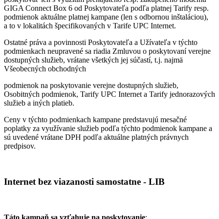
GIGA Connect Box 6 od Poskytovateľa podľa platnej Tarify resp.
podmienok aktuálne platnej kampane (len s odbornou inštaláciou),
a to v lokalitách špecifikovaných v Tarife UPC Internet.
Ostatné práva a povinnosti Poskytovateľa a Užívateľa v týchto
podmienkach neupravené sa riadia Zmluvou o poskytovaní verejne
dostupných služieb, vrátane všetkých jej súčastí, t.j. najmä
Všeobecných obchodných
podmienok na poskytovanie verejne dostupných služieb,
Osobitných podmienok, Tarify UPC Internet a Tarify jednorazových
služieb a iných platieb.
Ceny v týchto podmienkach kampane predstavujú mesačné
poplatky za využívanie služieb podľa týchto podmienok kampane a
sú uvedené vrátane DPH podľa aktuálne platných právnych
predpisov.
Internet bez viazanosti samostatne - LIB
Táto kampaň sa vzťahuje na poskytovanie
: