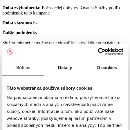
Doba zvýhodnenia:
Počas celej doby využívania Služby podľa
podmienok tejto kampane
Doba viazanosti
: -
Ďalšie podmienky
:
Službu Internet je možné poskytovať len s využitím prenajatého,
resp. zakúpeného modemu od Poskytovateľa podľa platnej Tarify
resp. podmienok aktuálne platnej kampane.
Službu UPC Internet 1000 je možné poskytovať len s využitím
Súhlas
Detaily
O cookies
prenajatého resp. zakúpeného modemu GIGA ConnectBox
alebo GIGA Connect Box 6 (podľa dostupnosti) od Poskytovateľa
podľa platnej Tarify resp. podmienok aktuálne platnej kampane (len
s odbornou inštaláciou), a to v lokalitách špecifikovaných v Tarife
Táto webstránka používa súbory cookies
UPC Internet.
Na prispôsobenie obsahu a reklám, poskytovanie funkcií
Služby UPC Internet 1200 a UPC Internet 2500 je možné
poskytovať len s využitím prenajatého resp. zakúpeného modemu
sociálnych médií a analýzu návštevnosti používame
GIGA Connect Box 6 od Poskytovateľa podľa platnej Tarify resp.
súbory cookie. Informácie o tom, ako používate naše
podmienok aktuálne platnej kampane (len s odbornou inštaláciou), a
webové stránky, poskytujeme aj našim partnerom v
to v lokalitách špecifikovaných v Tarife UPC Internet.
oblasti sociálnych médií, inzercie a analýzy. Títo partneri
Ostatné práva a povinnosti Poskytovateľa a Užívateľa v týchto