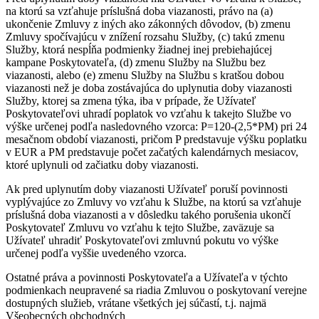
na ktorú sa vzťahuje príslušná doba viazanosti, právo na (a)
ukončenie Zmluvy z iných ako zákonných dôvodov, (b) zmenu
Zmluvy spočívajúcu v znížení rozsahu Služby, (c) takú zmenu
Služby, ktorá nespĺňa podmienky žiadnej inej prebiehajúcej
kampane Poskytovateľa, (d) zmenu Služby na Službu bez
viazanosti, alebo (e) zmenu Služby na Službu s kratšou dobou
viazanosti než je doba zostávajúca do uplynutia doby viazanosti
Služby, ktorej sa zmena týka, iba v prípade, že Užívateľ
Poskytovateľovi uhradí poplatok vo vzťahu k takejto Službe vo
výške určenej podľa nasledovného vzorca: P=120-(2,5*PM) pri 24
mesačnom období viazanosti, pričom P predstavuje výšku poplatku
v EUR a PM predstavuje počet začatých kalendárnych mesiacov,
ktoré uplynuli od začiatku doby viazanosti.
Ak pred uplynutím doby viazanosti Užívateľ poruší povinnosti
vyplývajúce zo Zmluvy vo vzťahu k Službe, na ktorú sa vzťahuje
príslušná doba viazanosti a v dôsledku takého porušenia ukončí
Poskytovateľ Zmluvu vo vzťahu k tejto Službe, zaväzuje sa
Užívateľ uhradiť Poskytovateľovi zmluvnú pokutu vo výške
určenej podľa vyššie uvedeného vzorca.
Ostatné práva a povinnosti Poskytovateľa a Užívateľa v týchto
podmienkach neupravené sa riadia Zmluvou o poskytovaní verejne
dostupných služieb, vrátane všetkých jej súčastí, t.j. najmä
Všeobecných obchodných