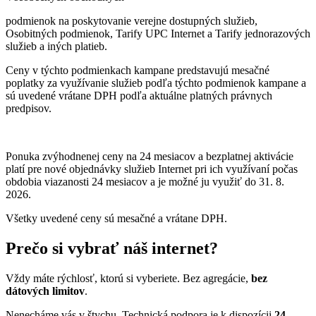
podmienok na poskytovanie verejne dostupných služieb,
Osobitných podmienok, Tarify UPC Internet a Tarify jednorazových
služieb a iných platieb.
Ceny v týchto podmienkach kampane predstavujú mesačné
poplatky za využívanie služieb podľa týchto podmienok kampane a
sú uvedené vrátane DPH podľa aktuálne platných právnych
predpisov.
Ponuka zvýhodnenej ceny na 24 mesiacov a bezplatnej aktivácie
platí
pre nové objednávky služieb Internet pri ich využívaní počas
obdobia viazanosti 24 mesiacov a je možné ju využiť do 31. 8.
2026.
Všetky uvedené ceny sú mesačné a vrátane DPH.
Prečo si vybrať náš internet?
Vždy máte rýchlosť, ktorú si vyberiete. Bez agregácie,
bez
dátových limitov
.
Nenecháme vás v štychu. Technická podpora je k dispozícii
24