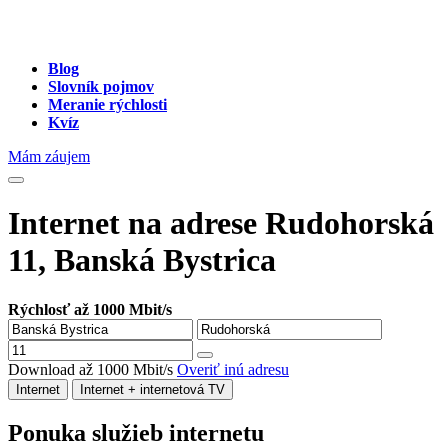
Blog
Slovník pojmov
Meranie rýchlosti
Kvíz
Mám záujem
Internet na adrese Rudohorská
11, Banská Bystrica
Rýchlosť až 1000 Mbit/s
Download až 1000 Mbit/s
Overiť inú adresu
Internet
Internet + internetová TV
Ponuka služieb internetu