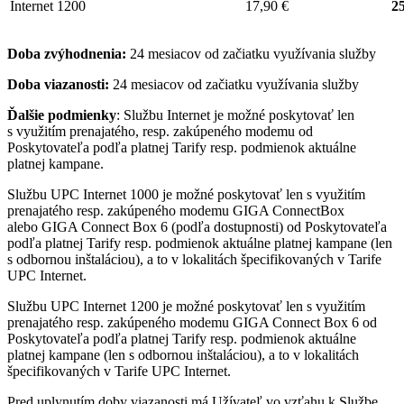
Internet 1200
17,90 €
25
Doba zvýhodnenia:
24 mesiacov od začiatku využívania služby
Doba viazanosti:
24 mesiacov od začiatku využívania služby
Ďalšie podmienky
: Službu Internet je možné poskytovať len
s využitím prenajatého, resp. zakúpeného modemu od
Poskytovateľa podľa platnej Tarify resp. podmienok aktuálne
platnej kampane.
Službu UPC Internet 1000 je možné poskytovať len s využitím
prenajatého resp. zakúpeného modemu GIGA ConnectBox
alebo GIGA Connect Box 6 (podľa dostupnosti) od Poskytovateľa
podľa platnej Tarify resp. podmienok aktuálne platnej kampane (len
s odbornou inštaláciou), a to v lokalitách špecifikovaných v Tarife
UPC Internet.
Službu UPC Internet 1200 je možné poskytovať len s využitím
prenajatého resp. zakúpeného modemu GIGA Connect Box 6 od
Poskytovateľa podľa platnej Tarify resp. podmienok aktuálne
platnej kampane (len s odbornou inštaláciou), a to v lokalitách
špecifikovaných v Tarife UPC Internet.
Pred uplynutím doby viazanosti má Užívateľ vo vzťahu k Službe,