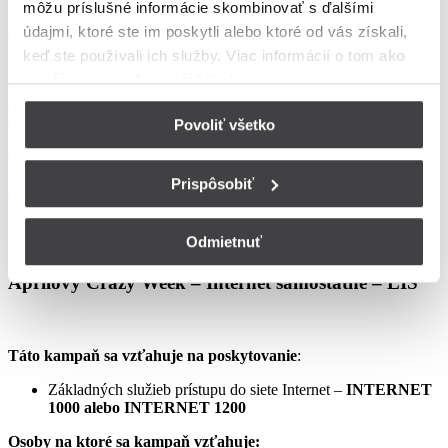
môžu príslušné informácie skombinovať s ďalšími
podmienkach neupravené sa riadia Zmluvou o poskytovaní verejne
údajmi, ktoré ste im poskytli alebo ktoré od vás získali,
dostupných služieb, vrátane všetkých jej súčastí, t.j. najmä
Všeobecných obchodných
keď ste používali ich služby. Viac informácií o tom
ako
používame cookies nájdete tu
.
podmienok na poskytovanie verejne dostupných služieb,
Osobitných podmienok, Tarify UPC Internet a Tarify jednorazových
služieb a iných platieb.
Povoliť všetko
Ceny v týchto podmienkach kampane predstavujú mesačné
poplatky za využívanie služieb podľa týchto podmienok kampane a
Prispôsobiť
sú uvedené vrátane DPH podľa aktuálne platných právnych
predpisov.
Odmietnuť
Aprílový Crazy Week – Internet samostatne – LIS
Táto kampaň sa vzťahuje na poskytovanie
:
Základných služieb prístupu do siete Internet –
INTERNET
1000 alebo INTERNET 1200
Osoby na ktoré sa kampaň vzťahuje: