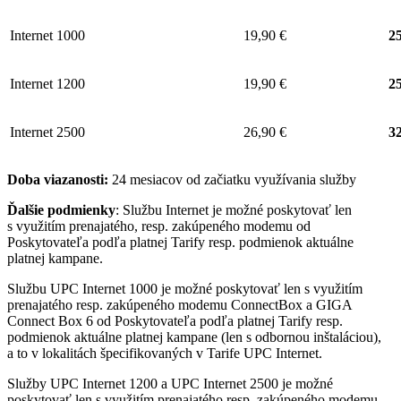
Internet 1000
19,90 €
25
Internet 1200
19,90 €
25
Internet 2500
26,90 €
32
Doba viazanosti:
24 mesiacov od začiatku využívania služby
Ďalšie podmienky
: Službu Internet je možné poskytovať len
s využitím prenajatého, resp. zakúpeného modemu od
Poskytovateľa podľa platnej Tarify resp. podmienok aktuálne
platnej kampane.
Službu UPC Internet 1000 je možné poskytovať len s využitím
prenajatého resp. zakúpeného modemu ConnectBox a GIGA
Connect Box 6 od Poskytovateľa podľa platnej Tarify resp.
podmienok aktuálne platnej kampane (len s odbornou inštaláciou),
a to v lokalitách špecifikovaných v Tarife UPC Internet.
Služby UPC Internet 1200 a UPC Internet 2500 je možné
poskytovať len s využitím prenajatého resp. zakúpeného modemu