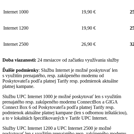
Internet 1000
19,90 €
25
Internet 1200
19,90 €
25
Internet 2500
26,90 €
32
Doba viazanosti:
24 mesiacov od začiatku využívania služby
Ďalšie podmienky
: Službu Internet je možné poskytovať len
s využitím prenajatého, resp. zakúpeného modemu od
Poskytovateľa podľa platnej Tarify resp. podmienok aktuálne
platnej kampane.
Službu UPC Internet 1000 je možné poskytovať len s využitím
prenajatého resp. zakúpeného modemu ConnectBox a GIGA
Connect Box 6 od Poskytovateľa podľa platnej Tarify resp.
podmienok aktuálne platnej kampane (len s odbornou inštaláciou),
a to v lokalitách špecifikovaných v Tarife UPC Internet.
Služby UPC Internet 1200 a UPC Internet 2500 je možné
poskytovať len s využitím prenajatého resp. zakúpeného modemu