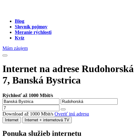
Blog
Slovník pojmov
Meranie rýchlosti
Kvíz
Mám záujem
Internet na adrese Rudohorská
7, Banská Bystrica
Rýchlosť až 1000 Mbit/s
Download až 1000 Mbit/s
Overiť inú adresu
Internet
Internet + internetová TV
Ponuka služieb internetu