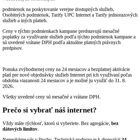
podmienok na poskytovanie verejne dostupných služieb,
Osobitných podmienok, Tarify UPC Internet a Tarify jednorazových
služieb a iných platieb.
Ceny v týchto podmienkach kampane predstavujú mesačné
poplatky za využívanie služieb podľa týchto podmienok kampane a
sú uvedené vrátane DPH podľa aktuálne platných právnych
predpisov.
Ponuka zvýhodnenej ceny na 24 mesiacov a bezplatnej aktivácie
platí
pre nové objednávky služieb Internet pri ich využívaní počas
obdobia viazanosti 24 mesiacov a je možné ju využiť do 31. 8.
2026.
Všetky uvedené ceny sú mesačné a vrátane DPH.
Prečo si vybrať náš internet?
Vždy máte rýchlosť, ktorú si vyberiete. Bez agregácie,
bez
dátových limitov
.
Nenecháme vás v štychu. Technická podpora je k dispozícii
24