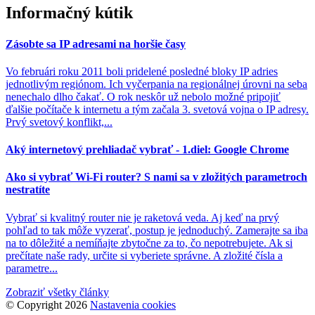
Informačný kútik
Zásobte sa IP adresami na horšie časy
Vo februári roku 2011 boli pridelené posledné bloky IP adries
jednotlivým regiónom. Ich vyčerpania na regionálnej úrovni na seba
nenechalo dlho čakať. O rok neskôr už nebolo možné pripojiť
ďalšie počítače k internetu a tým začala 3. svetová vojna o IP adresy.
Prvý svetový konflikt,...
Aký internetový prehliadač vybrať - 1.diel: Google Chrome
Ako si vybrať Wi-Fi router? S nami sa v zložitých parametroch
nestratíte
Vybrať si kvalitný router nie je raketová veda. Aj keď na prvý
pohľad to tak môže vyzerať, postup je jednoduchý. Zamerajte sa iba
na to dôležité a nemíňajte zbytočne za to, čo nepotrebujete. Ak si
prečítate naše rady, určite si vyberiete správne. A zložité čísla a
parametre...
Zobraziť všetky články
© Copyright 2026
Nastavenia cookies