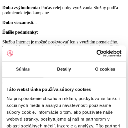
Doba zvýhodnenia:
Počas celej doby využívania Služby podľa
podmienok tejto kampane
Doba viazanosti
: -
Ďalšie podmienky
:
Službu Internet je možné poskytovať len s využitím prenajatého,
resp. zakúpeného modemu od Poskytovateľa podľa platnej Tarify
resp. podmienok aktuálne platnej kampane.
Službu UPC Internet 1000 je možné poskytovať len s využitím
prenajatého resp. zakúpeného modemu GIGA ConnectBox
Súhlas
Detaily
O cookies
alebo GIGA Connect Box 6 (podľa dostupnosti) od Poskytovateľa
podľa platnej Tarify resp. podmienok aktuálne platnej kampane (len
s odbornou inštaláciou), a to v lokalitách špecifikovaných v Tarife
UPC Internet.
Táto webstránka používa súbory cookies
Služby UPC Internet 1200 a UPC Internet 2500 je možné
Na prispôsobenie obsahu a reklám, poskytovanie funkcií
poskytovať len s využitím prenajatého resp. zakúpeného modemu
sociálnych médií a analýzu návštevnosti používame
GIGA Connect Box 6 od Poskytovateľa podľa platnej Tarify resp.
súbory cookie. Informácie o tom, ako používate naše
podmienok aktuálne platnej kampane (len s odbornou inštaláciou), a
to v lokalitách špecifikovaných v Tarife UPC Internet.
webové stránky, poskytujeme aj našim partnerom v
oblasti sociálnych médií, inzercie a analýzy. Títo partneri
Ostatné práva a povinnosti Poskytovateľa a Užívateľa v týchto