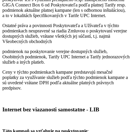
GIGA Connect Box 6 od Poskytovateľa podľa platnej Tarify resp.
podmienok aktuálne platnej kampane (len s odbornou inštaláciou),
a to v lokalitách špecifikovaných v Tarife UPC Internet.
Ostatné práva a povinnosti Poskytovateľa a Užívateľa v týchto
podmienkach neupravené sa riadia Zmluvou o poskytovaní verejne
dostupných služieb, vrátane všetkých jej súčastí, t.j. najmä
Všeobecných obchodných
podmienok na poskytovanie verejne dostupných služieb,
Osobitných podmienok, Tarify UPC Internet a Tarify jednorazových
služieb a iných platieb.
Ceny v týchto podmienkach kampane predstavujú mesačné
poplatky za využívanie služieb podľa týchto podmienok kampane a
sú uvedené vrátane DPH podľa aktuálne platných právnych
predpisov.
Internet bez viazanosti samostatne - LIB
Táto kampaň sa vzťahuje na poskytovanie
: