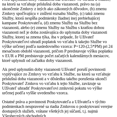
na ktorú sa vzťahuje príslušná doba viazanosti, právo na (a)
ukončenie Zmluvy z iných ako zákonných dôvodov, (b) zmenu
Zmluvy spočívajúcu v znížení rozsahu Služby, (c) takú zmenu
Služby, ktorá nespĺňa podmienky žiadnej inej prebiehajúcej
kampane Poskytovateľa, (d) zmenu Služby na Službu bez
viazanosti, alebo (e) zmenu Služby na Službu s kratšou dobou
viazanosti než je doba zostávajúca do uplynutia doby viazanosti
Služby, ktorej sa zmena týka, iba v prípade, že Užívateľ
Poskytovateľovi uhradí poplatok vo vzťahu k takejto Službe vo
výške určenej podľa nasledovného vzorca: P=120-(2,5*PM) pri 24
mesačnom období viazanosti, pričom P predstavuje výšku poplatku
v EUR a PM predstavuje počet začatých kalendárnych mesiacov,
ktoré uplynuli od začiatku doby viazanosti.
Ak pred uplynutím doby viazanosti Užívateľ poruší povinnosti
vyplývajúce zo Zmluvy vo vzťahu k Službe, na ktorú sa vzťahuje
príslušná doba viazanosti a v dôsledku takého porušenia ukončí
Poskytovateľ Zmluvu vo vzťahu k tejto Službe, zaväzuje sa
Užívateľ uhradiť Poskytovateľovi zmluvnú pokutu vo výške
určenej podľa vyššie uvedeného vzorca.
Ostatné práva a povinnosti Poskytovateľa a Užívateľa v týchto
podmienkach neupravené sa riadia Zmluvou o poskytovaní verejne
dostupných služieb, vrátane všetkých jej súčastí, t.j. najmä
Všeobecných obchodných