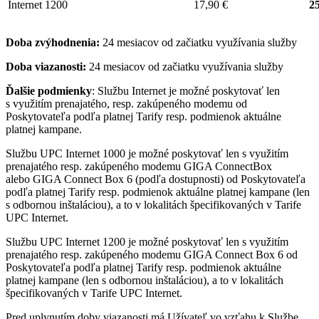
Internet 1200
17,90 €
25
Doba zvýhodnenia:
24 mesiacov od začiatku využívania služby
Doba viazanosti:
24 mesiacov od začiatku využívania služby
Ďalšie podmienky
: Službu Internet je možné poskytovať len
s využitím prenajatého, resp. zakúpeného modemu od
Poskytovateľa podľa platnej Tarify resp. podmienok aktuálne
platnej kampane.
Službu UPC Internet 1000 je možné poskytovať len s využitím
prenajatého resp. zakúpeného modemu GIGA ConnectBox
alebo GIGA Connect Box 6 (podľa dostupnosti) od Poskytovateľa
podľa platnej Tarify resp. podmienok aktuálne platnej kampane (len
s odbornou inštaláciou), a to v lokalitách špecifikovaných v Tarife
UPC Internet.
Službu UPC Internet 1200 je možné poskytovať len s využitím
prenajatého resp. zakúpeného modemu GIGA Connect Box 6 od
Poskytovateľa podľa platnej Tarify resp. podmienok aktuálne
platnej kampane (len s odbornou inštaláciou), a to v lokalitách
špecifikovaných v Tarife UPC Internet.
Pred uplynutím doby viazanosti má Užívateľ vo vzťahu k Službe,