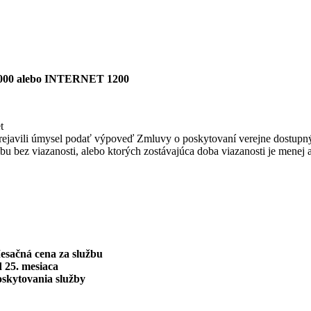
00 alebo INTERNET 1200
t
bo prejavili úmysel podať výpoveď Zmluvy o poskytovaní verejne dostupn
užbu bez viazanosti, alebo ktorých zostávajúca doba viazanosti je menej 
esačná cena za službu
 25. mesiaca
oskytovania služby