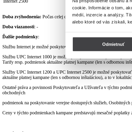
Na prispôsobenie obsahu a r
Internet 2500
32,90 €
cookie. Informácie o tom, ak
médií, inzercie a analýzy. Tí
Doba zvýhodnenia:
Počas celej doby využívania Služby podľa pod
alebo ktoré od vás získali, k
Doba viazanosti
: -
Ďalšie podmienky
:
Odmietnuť
Službu Internet je možné poskytovať len s využitím prenajatého, re
Službu UPC Internet 1000 je možné poskytovať len s využitím pre
Tarify resp. podmienok aktuálne platnej kampane (len s odbornou inšta
Služby UPC Internet 1200 a UPC Internet 2500 je možné poskytovať
aktuálne platnej kampane (len s odbornou inštaláciou), a to v lokalit
Ostatné práva a povinnosti Poskytovateľa a Užívateľa v týchto podmi
obchodných
podmienok na poskytovanie verejne dostupných služieb, Osobitných p
Ceny v týchto podmienkach kampane predstavujú mesačné poplatky z