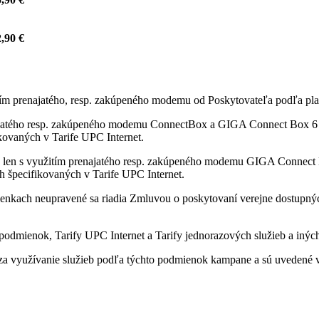
,90 €
itím prenajatého, resp. zakúpeného modemu od Poskytovateľa podľa pla
ajatého resp. zakúpeného modemu ConnectBox a GIGA Connect Box 6 od
fikovaných v Tarife UPC Internet.
 len s využitím prenajatého resp. zakúpeného modemu GIGA Connect B
ách špecifikovaných v Tarife UPC Internet.
enkach neupravené sa riadia Zmluvou o poskytovaní verejne dostupných 
odmienok, Tarify UPC Internet a Tarify jednorazových služieb a iných
a využívanie služieb podľa týchto podmienok kampane a sú uvedené v