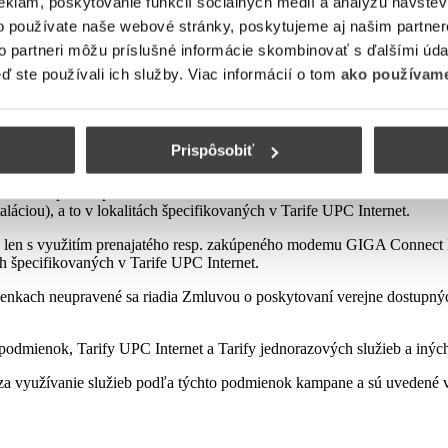
eklám, poskytovanie funkcií sociálnych médií a analýzu návšte
o používate naše webové stránky, poskytujeme aj našim partner
to partneri môžu príslušné informácie skombinovať s ďalšími údaj
mienok tejto kampane
eď ste používali ich služby. Viac informácií o tom
ako používame
Prispôsobiť
sp. zakúpeného modemu od Poskytovateľa podľa platnej Tarify resp. po
najatého resp. zakúpeného modemu GIGA ConnectBox alebo GIGA Conne
láciou), a to v lokalitách špecifikovaných v Tarife UPC Internet.
 len s využitím prenajatého resp. zakúpeného modemu GIGA Connect B
ách špecifikovaných v Tarife UPC Internet.
enkach neupravené sa riadia Zmluvou o poskytovaní verejne dostupných 
odmienok, Tarify UPC Internet a Tarify jednorazových služieb a iných
a využívanie služieb podľa týchto podmienok kampane a sú uvedené v