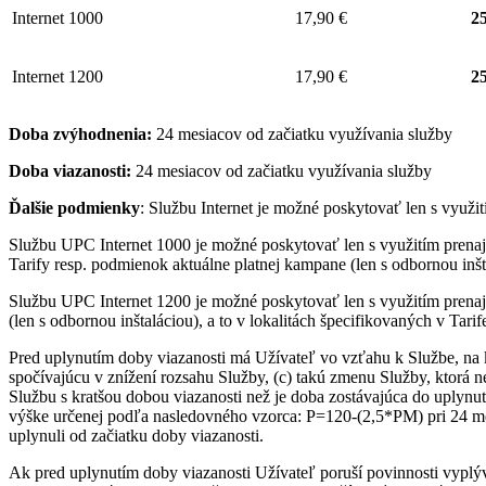
Internet 1000
17,90 €
25
Internet 1200
17,90 €
25
Doba zvýhodnenia:
24 mesiacov od začiatku využívania služby
Doba viazanosti:
24 mesiacov od začiatku využívania služby
Ďalšie podmienky
: Službu Internet je možné poskytovať len s využ
Službu UPC Internet 1000 je možné poskytovať len s využitím pre
Tarify resp. podmienok aktuálne platnej kampane (len s odbornou inšta
Službu UPC Internet 1200 je možné poskytovať len s využitím pren
(len s odbornou inštaláciou), a to v lokalitách špecifikovaných v Tari
Pred uplynutím doby viazanosti má Užívateľ vo vzťahu k Službe, na 
spočívajúcu v znížení rozsahu Služby, (c) takú zmenu Služby, ktorá 
Službu s kratšou dobou viazanosti než je doba zostávajúca do uplynut
výške určenej podľa nasledovného vzorca: P=120-(2,5*PM) pri 24 me
uplynuli od začiatku doby viazanosti.
Ak pred uplynutím doby viazanosti Užívateľ poruší povinnosti vyplý