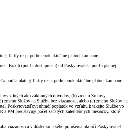
tnej Tarify resp. podmienok aktuálne platnej kampane.
ct Box 6 (podľa dostupnosti) od Poskytovateľa podľa platnej
a podľa platnej Tarify resp. podmienok aktuálne platnej kampane
 Zmluvy z iných ako zákonných dôvodov, (b) zmenu Zmluvy
(d) zmenu Služby na Službu bez viazanosti, alebo (e) zmenu Služby na
vateľ Poskytovateľovi uhradí poplatok vo vzťahu k takejto Službe vo
R a PM predstavuje počet začatých kalendárnych mesiacov, ktoré
oba viazanosti a v dôsledku takého porušenia ukončí Poskytovateľ