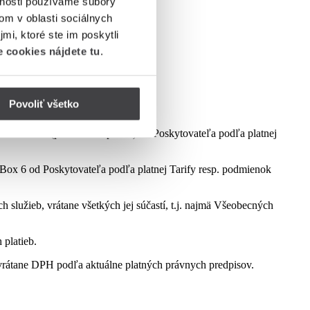
vnosti používame súbory
om v oblasti sociálnych
mi, ktoré ste im poskytli
 cookies nájdete tu
.
Povoliť všetko
dmienok aktuálne platnej kampane.
ct Box 6 (podľa dostupnosti) od Poskytovateľa podľa platnej
ox 6 od Poskytovateľa podľa platnej Tarify resp. podmienok
služieb, vrátane všetkých jej súčastí, t.j. najmä Všeobecných
 platieb.
rátane DPH podľa aktuálne platných právnych predpisov.