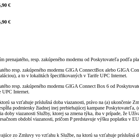
,90 €
,90 €
itím prenajatého, resp. zakúpeného modemu od Poskytovateľa podľa pla
najatého resp. zakúpeného modemu GIGA ConnectBox alebo GIGA Conne
láciou), a to v lokalitách špecifikovaných v Tarife UPC Internet.
ajatého resp. zakúpeného modemu GIGA Connect Box 6 od Poskytovateľ
fe UPC Internet.
ktorú sa vzťahuje príslušná doba viazanosti, právo na (a) ukončenie
nespĺňa podmienky žiadnej inej prebiehajúcej kampane Poskytovateľa, 
ia doby viazanosti Služby, ktorej sa zmena týka, iba v prípade, že Uží
sačnom období viazanosti, pričom P predstavuje výšku poplatku v EU
vajúce zo Zmluvy vo vzťahu k Službe, na ktorú sa vzťahuje príslušná d