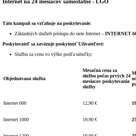
Internet na 24 mesiacov samostatne - LGO
Táto kampaň sa vzťahuje na poskytovanie
:
Základných služieb prístupu do siete Internet –
INTERNET 60
Poskytovateľ sa zaväzuje
poskytnúť Užívateľovi:
Službu za cenu vo výške podľa tabuľky:
Mesačná cena za
M
službu počas prvých 24
Objednávaná služba
od
mesiacov poskytovania
p
služby
Internet 600
12,90 €
19
Internet 1000
19,90 €
25
Internet 1200
19,90 €
25