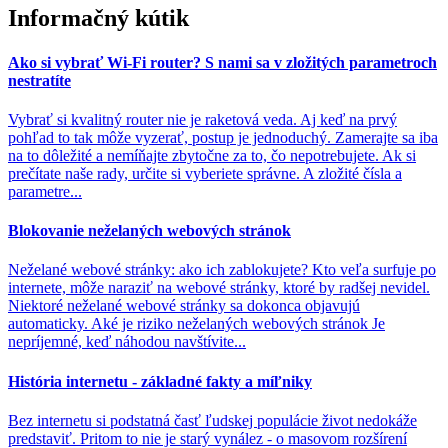
Informačný kútik
Ako si vybrať Wi-Fi router? S nami sa v zložitých parametroch
nestratíte
Vybrať si kvalitný router nie je raketová veda. Aj keď na prvý
pohľad to tak môže vyzerať, postup je jednoduchý. Zamerajte sa iba
na to dôležité a nemíňajte zbytočne za to, čo nepotrebujete. Ak si
prečítate naše rady, určite si vyberiete správne. A zložité čísla a
parametre...
Blokovanie neželaných webových stránok
Neželané webové stránky: ako ich zablokujete? Kto veľa surfuje po
internete, môže naraziť na webové stránky, ktoré by radšej nevidel.
Niektoré neželané webové stránky sa dokonca objavujú
automaticky. Aké je riziko neželaných webových stránok Je
nepríjemné, keď náhodou navštívite...
História internetu - základné fakty a míľniky
Bez internetu si podstatná časť ľudskej populácie život nedokáže
predstaviť. Pritom to nie je starý vynález - o masovom rozšírení