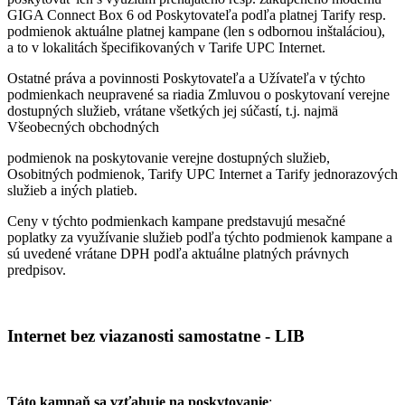
GIGA Connect Box 6 od Poskytovateľa podľa platnej Tarify resp.
podmienok aktuálne platnej kampane (len s odbornou inštaláciou),
a to v lokalitách špecifikovaných v Tarife UPC Internet.
Ostatné práva a povinnosti Poskytovateľa a Užívateľa v týchto
podmienkach neupravené sa riadia Zmluvou o poskytovaní verejne
dostupných služieb, vrátane všetkých jej súčastí, t.j. najmä
Všeobecných obchodných
podmienok na poskytovanie verejne dostupných služieb,
Osobitných podmienok, Tarify UPC Internet a Tarify jednorazových
služieb a iných platieb.
Ceny v týchto podmienkach kampane predstavujú mesačné
poplatky za využívanie služieb podľa týchto podmienok kampane a
sú uvedené vrátane DPH podľa aktuálne platných právnych
predpisov.
Internet bez viazanosti samostatne - LIB
Táto kampaň sa vzťahuje na poskytovanie
: