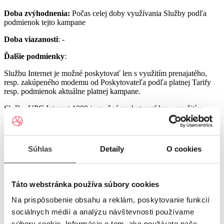
Doba zvýhodnenia:
Počas celej doby využívania Služby podľa
podmienok tejto kampane
Doba viazanosti
: -
Ďalšie podmienky
:
Službu Internet je možné poskytovať len s využitím prenajatého,
resp. zakúpeného modemu od Poskytovateľa podľa platnej Tarify
resp. podmienok aktuálne platnej kampane.
Službu UPC Internet 1000 je možné poskytovať len s využitím
prenajatého resp. zakúpeného modemu GIGA ConnectBox
alebo GIGA Connect Box 6 (podľa dostupnosti) od Poskytovateľa
podľa platnej Tarify resp. podmienok aktuálne platnej kampane (len
s odbornou inštaláciou), a to v lokalitách špecifikovaných v Tarife
Súhlas
Detaily
O cookies
UPC Internet.
Služby UPC Internet 1200 a UPC Internet 2500 je možné
poskytovať len s využitím prenajatého resp. zakúpeného modemu
Táto webstránka používa súbory cookies
GIGA Connect Box 6 od Poskytovateľa podľa platnej Tarify resp.
podmienok aktuálne platnej kampane (len s odbornou inštaláciou), a
Na prispôsobenie obsahu a reklám, poskytovanie funkcií
to v lokalitách špecifikovaných v Tarife UPC Internet.
sociálnych médií a analýzu návštevnosti používame
Ostatné práva a povinnosti Poskytovateľa a Užívateľa v týchto
súbory cookie. Informácie o tom, ako používate naše