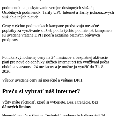
podmienok na poskytovanie verejne dostupných služieb,
Osobitných podmienok, Tarify UPC Internet a Tarify jednorazových
služieb a iných platieb.
Ceny v týchto podmienkach kampane predstavujú mesačné
poplatky za využívanie služieb podľa týchto podmienok kampane a
sú uvedené vrátane DPH podľa aktuálne platných právnych
predpisov.
Ponuka zvýhodnenej ceny na 24 mesiacov a bezplatnej aktivácie
platí
pre nové objednávky služieb Internet pri ich využívaní počas
obdobia viazanosti 24 mesiacov a je možné ju využiť do 31. 8.
2026.
Všetky uvedené ceny sú mesačné a vrátane DPH.
Prečo si vybrať náš internet?
Vždy máte rýchlosť, ktorú si vyberiete. Bez agregácie,
bez
dátových limitov
.
Nenecháme vás v štychu. Technická podpora je k dispozícii
24