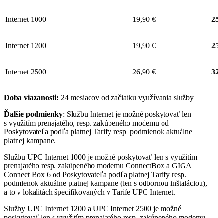
Internet 1000
19,90 €
25
Internet 1200
19,90 €
25
Internet 2500
26,90 €
32
Doba viazanosti:
24 mesiacov od začiatku využívania služby
Ďalšie podmienky
: Službu Internet je možné poskytovať len
s využitím prenajatého, resp. zakúpeného modemu od
Poskytovateľa podľa platnej Tarify resp. podmienok aktuálne
platnej kampane.
Službu UPC Internet 1000 je možné poskytovať len s využitím
prenajatého resp. zakúpeného modemu ConnectBox a GIGA
Connect Box 6 od Poskytovateľa podľa platnej Tarify resp.
podmienok aktuálne platnej kampane (len s odbornou inštaláciou),
a to v lokalitách špecifikovaných v Tarife UPC Internet.
Služby UPC Internet 1200 a UPC Internet 2500 je možné
poskytovať len s využitím prenajatého resp. zakúpeného modemu