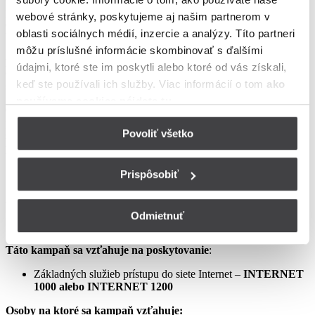
podmienkach neupravené sa riadia Zmluvou o poskytovaní verejne
webové stránky, poskytujeme aj našim partnerom v
dostupných služieb, vrátane všetkých jej súčastí, t.j. najmä
oblasti sociálnych médií, inzercie a analýzy. Títo partneri
Všeobecných obchodných
môžu príslušné informácie skombinovať s ďalšími
podmienok na poskytovanie verejne dostupných služieb,
údajmi, ktoré ste im poskytli alebo ktoré od vás získali,
Osobitných podmienok, Tarify UPC Internet a Tarify jednorazových
keď ste používali ich služby. Viac informácií o tom
ako
služieb a iných platieb.
používame cookies nájdete tu
.
Ceny v týchto podmienkach kampane predstavujú mesačné
poplatky za využívanie služieb podľa týchto podmienok kampane a
Povoliť všetko
sú uvedené vrátane DPH podľa aktuálne platných právnych
predpisov.
Prispôsobiť
Aprílový Crazy Week – Internet samostatne – LIS
Odmietnuť
Táto kampaň sa vzťahuje na poskytovanie
:
Základných služieb prístupu do siete Internet –
INTERNET
1000 alebo INTERNET 1200
Osoby na ktoré sa kampaň vzťahuje: