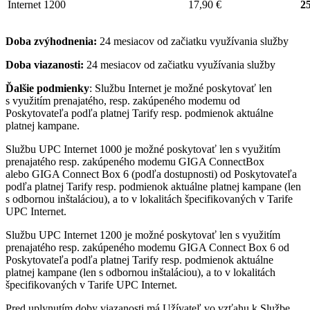
Internet 1200
17,90 €
25
Doba zvýhodnenia:
24 mesiacov od začiatku využívania služby
Doba viazanosti:
24 mesiacov od začiatku využívania služby
Ďalšie podmienky
: Službu Internet je možné poskytovať len
s využitím prenajatého, resp. zakúpeného modemu od
Poskytovateľa podľa platnej Tarify resp. podmienok aktuálne
platnej kampane.
Službu UPC Internet 1000 je možné poskytovať len s využitím
prenajatého resp. zakúpeného modemu GIGA ConnectBox
alebo GIGA Connect Box 6 (podľa dostupnosti) od Poskytovateľa
podľa platnej Tarify resp. podmienok aktuálne platnej kampane (len
s odbornou inštaláciou), a to v lokalitách špecifikovaných v Tarife
UPC Internet.
Službu UPC Internet 1200 je možné poskytovať len s využitím
prenajatého resp. zakúpeného modemu GIGA Connect Box 6 od
Poskytovateľa podľa platnej Tarify resp. podmienok aktuálne
platnej kampane (len s odbornou inštaláciou), a to v lokalitách
špecifikovaných v Tarife UPC Internet.
Pred uplynutím doby viazanosti má Užívateľ vo vzťahu k Službe,