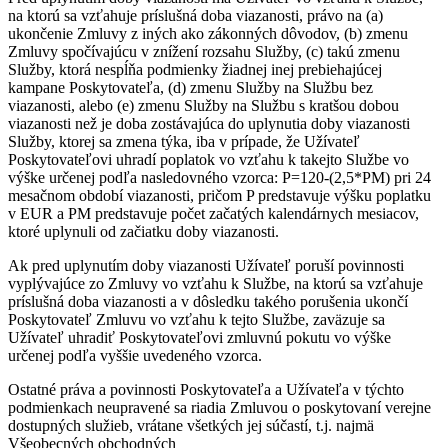
na ktorú sa vzťahuje príslušná doba viazanosti, právo na (a)
ukončenie Zmluvy z iných ako zákonných dôvodov, (b) zmenu
Zmluvy spočívajúcu v znížení rozsahu Služby, (c) takú zmenu
Služby, ktorá nespĺňa podmienky žiadnej inej prebiehajúcej
kampane Poskytovateľa, (d) zmenu Služby na Službu bez
viazanosti, alebo (e) zmenu Služby na Službu s kratšou dobou
viazanosti než je doba zostávajúca do uplynutia doby viazanosti
Služby, ktorej sa zmena týka, iba v prípade, že Užívateľ
Poskytovateľovi uhradí poplatok vo vzťahu k takejto Službe vo
výške určenej podľa nasledovného vzorca: P=120-(2,5*PM) pri 24
mesačnom období viazanosti, pričom P predstavuje výšku poplatku
v EUR a PM predstavuje počet začatých kalendárnych mesiacov,
ktoré uplynuli od začiatku doby viazanosti.
Ak pred uplynutím doby viazanosti Užívateľ poruší povinnosti
vyplývajúce zo Zmluvy vo vzťahu k Službe, na ktorú sa vzťahuje
príslušná doba viazanosti a v dôsledku takého porušenia ukončí
Poskytovateľ Zmluvu vo vzťahu k tejto Službe, zaväzuje sa
Užívateľ uhradiť Poskytovateľovi zmluvnú pokutu vo výške
určenej podľa vyššie uvedeného vzorca.
Ostatné práva a povinnosti Poskytovateľa a Užívateľa v týchto
podmienkach neupravené sa riadia Zmluvou o poskytovaní verejne
dostupných služieb, vrátane všetkých jej súčastí, t.j. najmä
Všeobecných obchodných