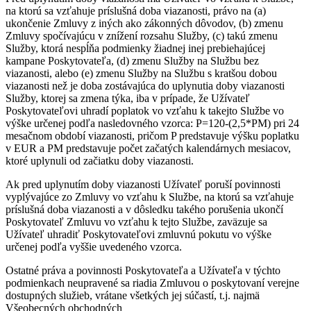
na ktorú sa vzťahuje príslušná doba viazanosti, právo na (a)
ukončenie Zmluvy z iných ako zákonných dôvodov, (b) zmenu
Zmluvy spočívajúcu v znížení rozsahu Služby, (c) takú zmenu
Služby, ktorá nespĺňa podmienky žiadnej inej prebiehajúcej
kampane Poskytovateľa, (d) zmenu Služby na Službu bez
viazanosti, alebo (e) zmenu Služby na Službu s kratšou dobou
viazanosti než je doba zostávajúca do uplynutia doby viazanosti
Služby, ktorej sa zmena týka, iba v prípade, že Užívateľ
Poskytovateľovi uhradí poplatok vo vzťahu k takejto Službe vo
výške určenej podľa nasledovného vzorca: P=120-(2,5*PM) pri 24
mesačnom období viazanosti, pričom P predstavuje výšku poplatku
v EUR a PM predstavuje počet začatých kalendárnych mesiacov,
ktoré uplynuli od začiatku doby viazanosti.
Ak pred uplynutím doby viazanosti Užívateľ poruší povinnosti
vyplývajúce zo Zmluvy vo vzťahu k Službe, na ktorú sa vzťahuje
príslušná doba viazanosti a v dôsledku takého porušenia ukončí
Poskytovateľ Zmluvu vo vzťahu k tejto Službe, zaväzuje sa
Užívateľ uhradiť Poskytovateľovi zmluvnú pokutu vo výške
určenej podľa vyššie uvedeného vzorca.
Ostatné práva a povinnosti Poskytovateľa a Užívateľa v týchto
podmienkach neupravené sa riadia Zmluvou o poskytovaní verejne
dostupných služieb, vrátane všetkých jej súčastí, t.j. najmä
Všeobecných obchodných