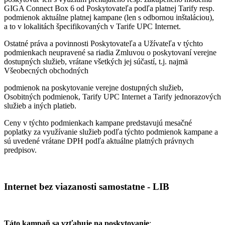
GIGA Connect Box 6 od Poskytovateľa podľa platnej Tarify resp.
podmienok aktuálne platnej kampane (len s odbornou inštaláciou),
a to v lokalitách špecifikovaných v Tarife UPC Internet.
Ostatné práva a povinnosti Poskytovateľa a Užívateľa v týchto
podmienkach neupravené sa riadia Zmluvou o poskytovaní verejne
dostupných služieb, vrátane všetkých jej súčastí, t.j. najmä
Všeobecných obchodných
podmienok na poskytovanie verejne dostupných služieb,
Osobitných podmienok, Tarify UPC Internet a Tarify jednorazových
služieb a iných platieb.
Ceny v týchto podmienkach kampane predstavujú mesačné
poplatky za využívanie služieb podľa týchto podmienok kampane a
sú uvedené vrátane DPH podľa aktuálne platných právnych
predpisov.
Internet bez viazanosti samostatne - LIB
Táto kampaň sa vzťahuje na poskytovanie
: