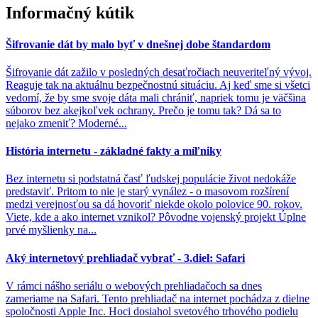
Informačný kútik
Šifrovanie dát by malo byť v dnešnej dobe štandardom
Šifrovanie dát zažilo v posledných desaťročiach neuveriteľný vývoj.
Reaguje tak na aktuálnu bezpečnostnú situáciu. Aj keď sme si všetci
vedomí, že by sme svoje dáta mali chrániť, napriek tomu je väčšina
súborov bez akejkoľvek ochrany. Prečo je tomu tak? Dá sa to
nejako zmeniť? Moderné...
História internetu - základné fakty a míľniky
Bez internetu si podstatná časť ľudskej populácie život nedokáže
predstaviť. Pritom to nie je starý vynález - o masovom rozšírení
medzi verejnosťou sa dá hovoriť niekde okolo polovice 90. rokov.
Viete, kde a ako internet vznikol? Pôvodne vojenský projekt Úplne
prvé myšlienky na...
Aký internetový prehliadač vybrať - 3.diel: Safari
V rámci nášho seriálu o webových prehliadačoch sa dnes
zameriame na Safari. Tento prehliadač na internet pochádza z dielne
spoločnosti Apple Inc. Hoci dosiahol svetového trhového podielu