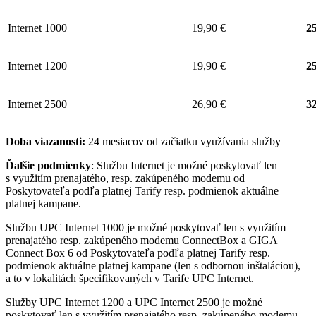
Internet 1000
19,90 €
25
Internet 1200
19,90 €
25
Internet 2500
26,90 €
32
Doba viazanosti:
24 mesiacov od začiatku využívania služby
Ďalšie podmienky
: Službu Internet je možné poskytovať len
s využitím prenajatého, resp. zakúpeného modemu od
Poskytovateľa podľa platnej Tarify resp. podmienok aktuálne
platnej kampane.
Službu UPC Internet 1000 je možné poskytovať len s využitím
prenajatého resp. zakúpeného modemu ConnectBox a GIGA
Connect Box 6 od Poskytovateľa podľa platnej Tarify resp.
podmienok aktuálne platnej kampane (len s odbornou inštaláciou),
a to v lokalitách špecifikovaných v Tarife UPC Internet.
Služby UPC Internet 1200 a UPC Internet 2500 je možné
poskytovať len s využitím prenajatého resp. zakúpeného modemu