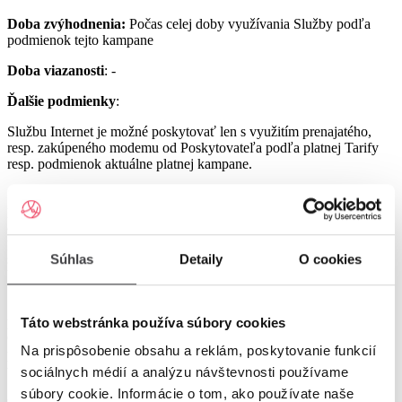
Doba zvýhodnenia:
Počas celej doby využívania Služby podľa
podmienok tejto kampane
Doba viazanosti
: -
Ďalšie podmienky
:
Službu Internet je možné poskytovať len s využitím prenajatého,
resp. zakúpeného modemu od Poskytovateľa podľa platnej Tarify
resp. podmienok aktuálne platnej kampane.
Službu UPC Internet 1000 je možné poskytovať len s využitím
prenajatého resp. zakúpeného modemu GIGA ConnectBox
alebo GIGA Connect Box 6 (podľa dostupnosti) od Poskytovateľa
podľa platnej Tarify resp. podmienok aktuálne platnej kampane (len
s odbornou inštaláciou), a to v lokalitách špecifikovaných v Tarife
Súhlas
Detaily
O cookies
UPC Internet.
Služby UPC Internet 1200 a UPC Internet 2500 je možné
poskytovať len s využitím prenajatého resp. zakúpeného modemu
Táto webstránka používa súbory cookies
GIGA Connect Box 6 od Poskytovateľa podľa platnej Tarify resp.
Na prispôsobenie obsahu a reklám, poskytovanie funkcií
podmienok aktuálne platnej kampane (len s odbornou inštaláciou), a
to v lokalitách špecifikovaných v Tarife UPC Internet.
sociálnych médií a analýzu návštevnosti používame
súbory cookie. Informácie o tom, ako používate naše
Ostatné práva a povinnosti Poskytovateľa a Užívateľa v týchto