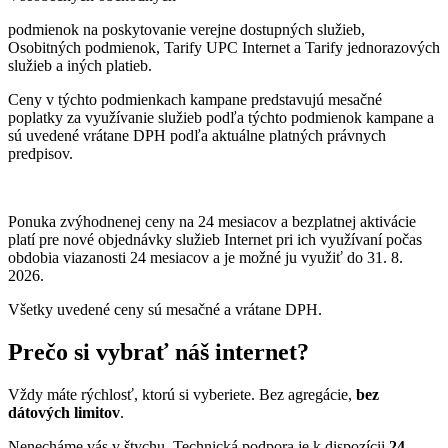
podmienok na poskytovanie verejne dostupných služieb,
Osobitných podmienok, Tarify UPC Internet a Tarify jednorazových
služieb a iných platieb.
Ceny v týchto podmienkach kampane predstavujú mesačné
poplatky za využívanie služieb podľa týchto podmienok kampane a
sú uvedené vrátane DPH podľa aktuálne platných právnych
predpisov.
Ponuka zvýhodnenej ceny na 24 mesiacov a bezplatnej aktivácie
platí
pre nové objednávky služieb Internet pri ich využívaní počas
obdobia viazanosti 24 mesiacov a je možné ju využiť do 31. 8.
2026.
Všetky uvedené ceny sú mesačné a vrátane DPH.
Prečo si vybrať náš internet?
Vždy máte rýchlosť, ktorú si vyberiete. Bez agregácie,
bez
dátových limitov
.
Nenecháme vás v štychu. Technická podpora je k dispozícii
24