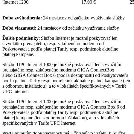
Internet 1200
17,90 €
25
Doba zvýhodnenia:
24 mesiacov od začiatku využívania služby
Doba viazanosti:
24 mesiacov od začiatku využívania služby
Ďalšie podmienky
: Službu Internet je možné poskytovať len
s využitím prenajatého, resp. zakúpeného modemu od
Poskytovateľa podľa platnej Tarify resp. podmienok aktuálne
platnej kampane.
Službu UPC Internet 1000 je možné poskytovať len s využitím
prenajatého resp. zakúpeného modemu GIGA ConnectBox
alebo GIGA Connect Box 6 (podľa dostupnosti) od Poskytovateľa
podľa platnej Tarify resp. podmienok aktuálne platnej kampane (len
s odbornou inštaláciou), a to v lokalitách špecifikovaných v Tarife
UPC Internet.
Službu UPC Internet 1200 je možné poskytovať len s využitím
prenajatého resp. zakúpeného modemu GIGA Connect Box 6 od
Poskytovateľa podľa platnej Tarify resp. podmienok aktuálne
platnej kampane (len s odbornou inštaláciou), a to v lokalitách
špecifikovaných v Tarife UPC Internet.
Pred uplynutím doby viazanosti má Užívateľ vo vzťahu k Službe,