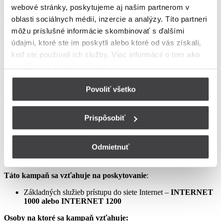
webové stránky, poskytujeme aj našim partnerom v
podmienkach neupravené sa riadia Zmluvou o poskytovaní verejne
dostupných služieb, vrátane všetkých jej súčastí, t.j. najmä
oblasti sociálnych médií, inzercie a analýzy. Títo partneri
Všeobecných obchodných
môžu príslušné informácie skombinovať s ďalšími
podmienok na poskytovanie verejne dostupných služieb,
údajmi, ktoré ste im poskytli alebo ktoré od vás získali,
Osobitných podmienok, Tarify UPC Internet a Tarify jednorazových
keď ste používali ich služby. Viac informácií o tom
ako
služieb a iných platieb.
používame cookies nájdete tu
.
Ceny v týchto podmienkach kampane predstavujú mesačné
poplatky za využívanie služieb podľa týchto podmienok kampane a
Povoliť všetko
sú uvedené vrátane DPH podľa aktuálne platných právnych
predpisov.
Prispôsobiť
Aprílový Crazy Week – Internet samostatne – LIS
Odmietnuť
Táto kampaň sa vzťahuje na poskytovanie
:
Základných služieb prístupu do siete Internet –
INTERNET
1000 alebo INTERNET 1200
Osoby na ktoré sa kampaň vzťahuje: