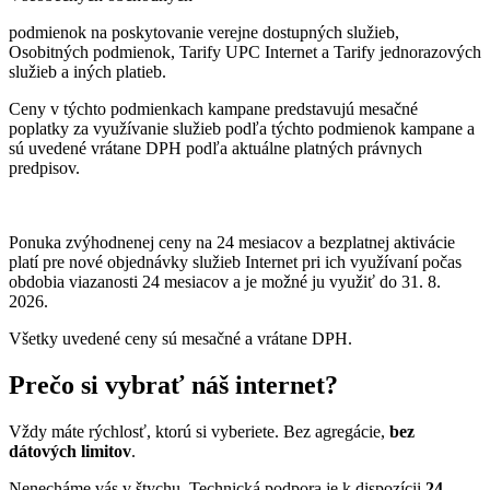
podmienok na poskytovanie verejne dostupných služieb,
Osobitných podmienok, Tarify UPC Internet a Tarify jednorazových
služieb a iných platieb.
Ceny v týchto podmienkach kampane predstavujú mesačné
poplatky za využívanie služieb podľa týchto podmienok kampane a
sú uvedené vrátane DPH podľa aktuálne platných právnych
predpisov.
Ponuka zvýhodnenej ceny na 24 mesiacov a bezplatnej aktivácie
platí
pre nové objednávky služieb Internet pri ich využívaní počas
obdobia viazanosti 24 mesiacov a je možné ju využiť do 31. 8.
2026.
Všetky uvedené ceny sú mesačné a vrátane DPH.
Prečo si vybrať náš internet?
Vždy máte rýchlosť, ktorú si vyberiete. Bez agregácie,
bez
dátových limitov
.
Nenecháme vás v štychu. Technická podpora je k dispozícii
24