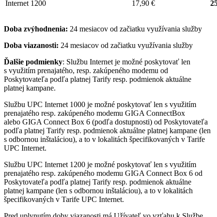
Internet 1200
17,90 €
25
Doba zvýhodnenia:
24 mesiacov od začiatku využívania služby
Doba viazanosti:
24 mesiacov od začiatku využívania služby
Ďalšie podmienky
: Službu Internet je možné poskytovať len
s využitím prenajatého, resp. zakúpeného modemu od
Poskytovateľa podľa platnej Tarify resp. podmienok aktuálne
platnej kampane.
Službu UPC Internet 1000 je možné poskytovať len s využitím
prenajatého resp. zakúpeného modemu GIGA ConnectBox
alebo GIGA Connect Box 6 (podľa dostupnosti) od Poskytovateľa
podľa platnej Tarify resp. podmienok aktuálne platnej kampane (len
s odbornou inštaláciou), a to v lokalitách špecifikovaných v Tarife
UPC Internet.
Službu UPC Internet 1200 je možné poskytovať len s využitím
prenajatého resp. zakúpeného modemu GIGA Connect Box 6 od
Poskytovateľa podľa platnej Tarify resp. podmienok aktuálne
platnej kampane (len s odbornou inštaláciou), a to v lokalitách
špecifikovaných v Tarife UPC Internet.
Pred uplynutím doby viazanosti má Užívateľ vo vzťahu k Službe,