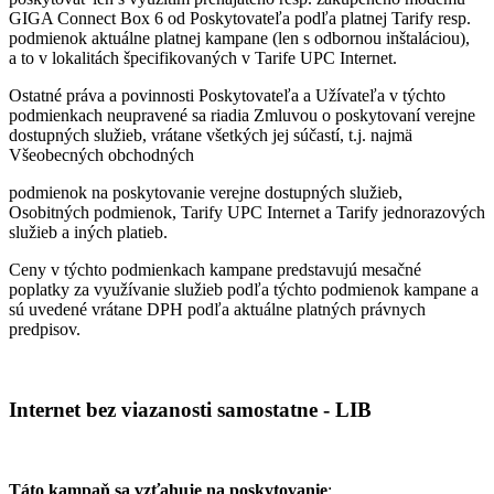
GIGA Connect Box 6 od Poskytovateľa podľa platnej Tarify resp.
podmienok aktuálne platnej kampane (len s odbornou inštaláciou),
a to v lokalitách špecifikovaných v Tarife UPC Internet.
Ostatné práva a povinnosti Poskytovateľa a Užívateľa v týchto
podmienkach neupravené sa riadia Zmluvou o poskytovaní verejne
dostupných služieb, vrátane všetkých jej súčastí, t.j. najmä
Všeobecných obchodných
podmienok na poskytovanie verejne dostupných služieb,
Osobitných podmienok, Tarify UPC Internet a Tarify jednorazových
služieb a iných platieb.
Ceny v týchto podmienkach kampane predstavujú mesačné
poplatky za využívanie služieb podľa týchto podmienok kampane a
sú uvedené vrátane DPH podľa aktuálne platných právnych
predpisov.
Internet bez viazanosti samostatne - LIB
Táto kampaň sa vzťahuje na poskytovanie
: