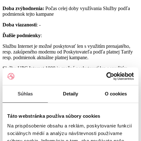
Doba zvýhodnenia:
Počas celej doby využívania Služby podľa
podmienok tejto kampane
Doba viazanosti
: -
Ďalšie podmienky
:
Službu Internet je možné poskytovať len s využitím prenajatého,
resp. zakúpeného modemu od Poskytovateľa podľa platnej Tarify
resp. podmienok aktuálne platnej kampane.
Službu UPC Internet 1000 je možné poskytovať len s využitím
prenajatého resp. zakúpeného modemu GIGA ConnectBox
alebo GIGA Connect Box 6 (podľa dostupnosti) od Poskytovateľa
podľa platnej Tarify resp. podmienok aktuálne platnej kampane (len
s odbornou inštaláciou), a to v lokalitách špecifikovaných v Tarife
Súhlas
Detaily
O cookies
UPC Internet.
Služby UPC Internet 1200 a UPC Internet 2500 je možné
poskytovať len s využitím prenajatého resp. zakúpeného modemu
Táto webstránka používa súbory cookies
GIGA Connect Box 6 od Poskytovateľa podľa platnej Tarify resp.
podmienok aktuálne platnej kampane (len s odbornou inštaláciou), a
Na prispôsobenie obsahu a reklám, poskytovanie funkcií
to v lokalitách špecifikovaných v Tarife UPC Internet.
sociálnych médií a analýzu návštevnosti používame
Ostatné práva a povinnosti Poskytovateľa a Užívateľa v týchto
súbory cookie. Informácie o tom, ako používate naše