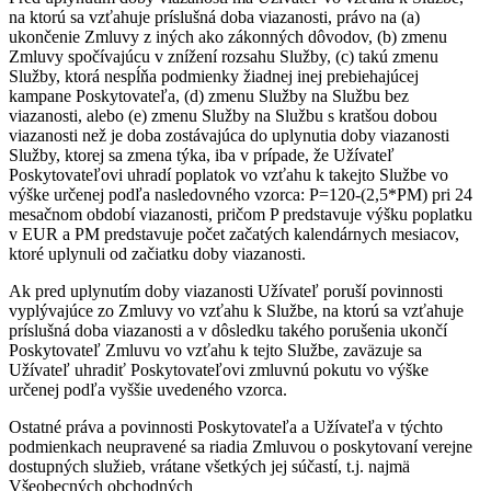
na ktorú sa vzťahuje príslušná doba viazanosti, právo na (a)
ukončenie Zmluvy z iných ako zákonných dôvodov, (b) zmenu
Zmluvy spočívajúcu v znížení rozsahu Služby, (c) takú zmenu
Služby, ktorá nespĺňa podmienky žiadnej inej prebiehajúcej
kampane Poskytovateľa, (d) zmenu Služby na Službu bez
viazanosti, alebo (e) zmenu Služby na Službu s kratšou dobou
viazanosti než je doba zostávajúca do uplynutia doby viazanosti
Služby, ktorej sa zmena týka, iba v prípade, že Užívateľ
Poskytovateľovi uhradí poplatok vo vzťahu k takejto Službe vo
výške určenej podľa nasledovného vzorca: P=120-(2,5*PM) pri 24
mesačnom období viazanosti, pričom P predstavuje výšku poplatku
v EUR a PM predstavuje počet začatých kalendárnych mesiacov,
ktoré uplynuli od začiatku doby viazanosti.
Ak pred uplynutím doby viazanosti Užívateľ poruší povinnosti
vyplývajúce zo Zmluvy vo vzťahu k Službe, na ktorú sa vzťahuje
príslušná doba viazanosti a v dôsledku takého porušenia ukončí
Poskytovateľ Zmluvu vo vzťahu k tejto Službe, zaväzuje sa
Užívateľ uhradiť Poskytovateľovi zmluvnú pokutu vo výške
určenej podľa vyššie uvedeného vzorca.
Ostatné práva a povinnosti Poskytovateľa a Užívateľa v týchto
podmienkach neupravené sa riadia Zmluvou o poskytovaní verejne
dostupných služieb, vrátane všetkých jej súčastí, t.j. najmä
Všeobecných obchodných