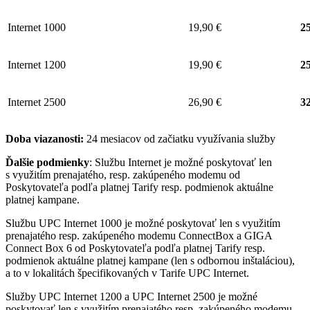
Internet 1000
19,90 €
25
Internet 1200
19,90 €
25
Internet 2500
26,90 €
32
Doba viazanosti:
24 mesiacov od začiatku využívania služby
Ďalšie podmienky
: Službu Internet je možné poskytovať len
s využitím prenajatého, resp. zakúpeného modemu od
Poskytovateľa podľa platnej Tarify resp. podmienok aktuálne
platnej kampane.
Službu UPC Internet 1000 je možné poskytovať len s využitím
prenajatého resp. zakúpeného modemu ConnectBox a GIGA
Connect Box 6 od Poskytovateľa podľa platnej Tarify resp.
podmienok aktuálne platnej kampane (len s odbornou inštaláciou),
a to v lokalitách špecifikovaných v Tarife UPC Internet.
Služby UPC Internet 1200 a UPC Internet 2500 je možné
poskytovať len s využitím prenajatého resp. zakúpeného modemu