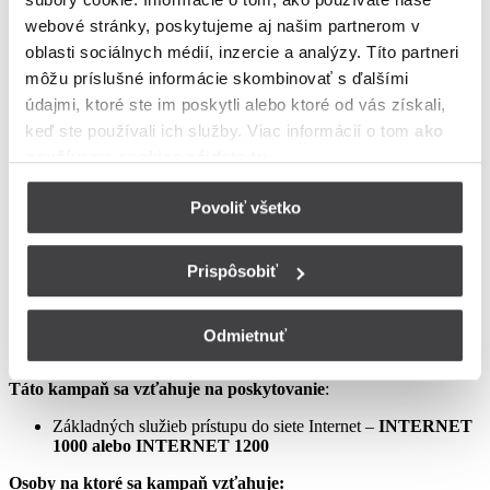
podmienkach neupravené sa riadia Zmluvou o poskytovaní verejne
webové stránky, poskytujeme aj našim partnerom v
dostupných služieb, vrátane všetkých jej súčastí, t.j. najmä
oblasti sociálnych médií, inzercie a analýzy. Títo partneri
Všeobecných obchodných
môžu príslušné informácie skombinovať s ďalšími
podmienok na poskytovanie verejne dostupných služieb,
údajmi, ktoré ste im poskytli alebo ktoré od vás získali,
Osobitných podmienok, Tarify UPC Internet a Tarify jednorazových
keď ste používali ich služby. Viac informácií o tom
ako
služieb a iných platieb.
používame cookies nájdete tu
.
Ceny v týchto podmienkach kampane predstavujú mesačné
poplatky za využívanie služieb podľa týchto podmienok kampane a
Povoliť všetko
sú uvedené vrátane DPH podľa aktuálne platných právnych
predpisov.
Prispôsobiť
Aprílový Crazy Week – Internet samostatne – LIS
Odmietnuť
Táto kampaň sa vzťahuje na poskytovanie
:
Základných služieb prístupu do siete Internet –
INTERNET
1000 alebo INTERNET 1200
Osoby na ktoré sa kampaň vzťahuje: