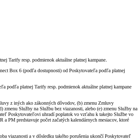
tnej Tarify resp. podmienok aktuálne platnej kampane.
ct Box 6 (podľa dostupnosti) od Poskytovateľa podľa platnej
a podľa platnej Tarify resp. podmienok aktuálne platnej kampane
 Zmluvy z iných ako zákonných dôvodov, (b) zmenu Zmluvy
(d) zmenu Služby na Službu bez viazanosti, alebo (e) zmenu Služby na
vateľ Poskytovateľovi uhradí poplatok vo vzťahu k takejto Službe vo
R a PM predstavuje počet začatých kalendárnych mesiacov, ktoré
oba viazanosti a v dôsledku takého porušenia ukončí Poskytovateľ