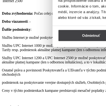
Na prispôsobenie obsahu a r
Internet 2500
32,90 €
cookie. Informácie o tom, ak
médií, inzercie a analýzy. Tí
Doba zvýhodnenia:
Počas celej doby využívania Služby podľa pod
alebo ktoré od vás získali, k
Doba viazanosti
: -
Ďalšie podmienky
:
Odmietnuť
Službu Internet je možné poskytovať len s využitím prenajatého, re
Službu UPC Internet 1000 je možné poskytovať len s využitím pre
Tarify resp. podmienok aktuálne platnej kampane (len s odbornou inšta
Služby UPC Internet 1200 a UPC Internet 2500 je možné poskytovať
aktuálne platnej kampane (len s odbornou inštaláciou), a to v lokalit
Ostatné práva a povinnosti Poskytovateľa a Užívateľa v týchto podmi
obchodných
podmienok na poskytovanie verejne dostupných služieb, Osobitných p
Ceny v týchto podmienkach kampane predstavujú mesačné poplatky z