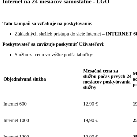
Internet na 24 mesiacov samostatne - LGO
Táto kampaň sa vzťahuje na poskytovanie
:
Základných služieb prístupu do siete Internet –
INTERNET 60
Poskytovateľ sa zaväzuje
poskytnúť Užívateľovi:
Službu za cenu vo výške podľa tabuľky:
Mesačná cena za
M
službu počas prvých 24
Objednávaná služba
od
mesiacov poskytovania
p
služby
Internet 600
12,90 €
19
Internet 1000
19,90 €
25
Internet 1200
19,90 €
25