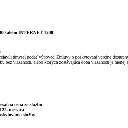
00 alebo INTERNET 1200
t
bo prejavili úmysel podať výpoveď Zmluvy o poskytovaní verejne dostupn
užbu bez viazanosti, alebo ktorých zostávajúca doba viazanosti je menej 
esačná cena za službu
 25. mesiaca
oskytovania služby