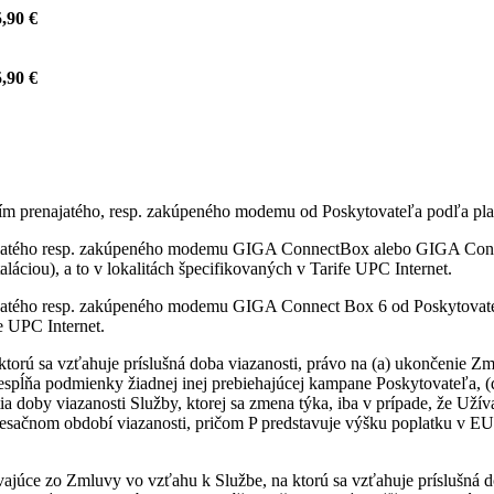
,90 €
,90 €
itím prenajatého, resp. zakúpeného modemu od Poskytovateľa podľa pla
najatého resp. zakúpeného modemu GIGA ConnectBox alebo GIGA Conne
láciou), a to v lokalitách špecifikovaných v Tarife UPC Internet.
ajatého resp. zakúpeného modemu GIGA Connect Box 6 od Poskytovateľ
fe UPC Internet.
ktorú sa vzťahuje príslušná doba viazanosti, právo na (a) ukončenie
nespĺňa podmienky žiadnej inej prebiehajúcej kampane Poskytovateľa, 
ia doby viazanosti Služby, ktorej sa zmena týka, iba v prípade, že Uží
sačnom období viazanosti, pričom P predstavuje výšku poplatku v EU
vajúce zo Zmluvy vo vzťahu k Službe, na ktorú sa vzťahuje príslušná d