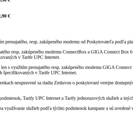
,90 €
itím prenajatého, resp. zakúpeného modemu od Poskytovateľa podľa pla
ajatého resp. zakúpeného modemu ConnectBox a GIGA Connect Box 6 od
fikovaných v Tarife UPC Internet.
 len s využitím prenajatého resp. zakúpeného modemu GIGA Connect B
ách špecifikovaných v Tarife UPC Internet.
enkach neupravené sa riadia Zmluvou o poskytovaní verejne dostupných 
odmienok, Tarify UPC Internet a Tarify jednorazových služieb a iných
a využívanie služieb podľa týchto podmienok kampane a sú uvedené v