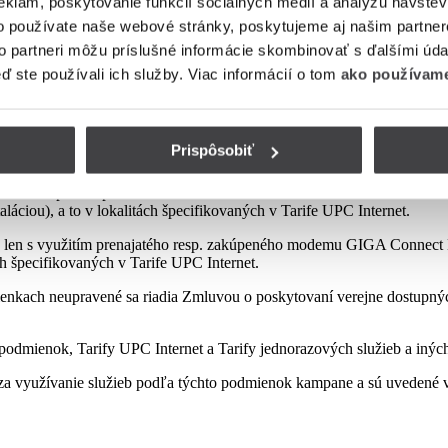
eklám, poskytovanie funkcií sociálnych médií a analýzu návšte
o používate naše webové stránky, poskytujeme aj našim partner
to partneri môžu príslušné informácie skombinovať s ďalšími údaj
mienok tejto kampane
eď ste používali ich služby. Viac informácií o tom
ako používame
Prispôsobiť
sp. zakúpeného modemu od Poskytovateľa podľa platnej Tarify resp. po
najatého resp. zakúpeného modemu GIGA ConnectBox alebo GIGA Conne
láciou), a to v lokalitách špecifikovaných v Tarife UPC Internet.
 len s využitím prenajatého resp. zakúpeného modemu GIGA Connect B
ách špecifikovaných v Tarife UPC Internet.
enkach neupravené sa riadia Zmluvou o poskytovaní verejne dostupných 
odmienok, Tarify UPC Internet a Tarify jednorazových služieb a iných
a využívanie služieb podľa týchto podmienok kampane a sú uvedené v