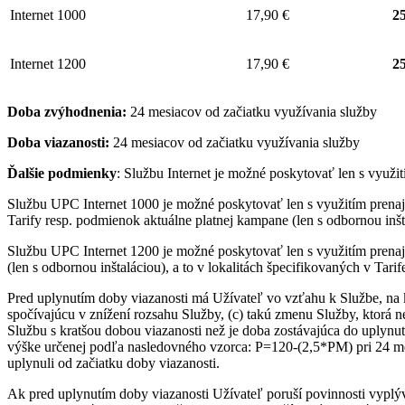
Internet 1000
17,90 €
25
Internet 1200
17,90 €
25
Doba zvýhodnenia:
24 mesiacov od začiatku využívania služby
Doba viazanosti:
24 mesiacov od začiatku využívania služby
Ďalšie podmienky
: Službu Internet je možné poskytovať len s využ
Službu UPC Internet 1000 je možné poskytovať len s využitím pre
Tarify resp. podmienok aktuálne platnej kampane (len s odbornou inšta
Službu UPC Internet 1200 je možné poskytovať len s využitím pren
(len s odbornou inštaláciou), a to v lokalitách špecifikovaných v Tari
Pred uplynutím doby viazanosti má Užívateľ vo vzťahu k Službe, na 
spočívajúcu v znížení rozsahu Služby, (c) takú zmenu Služby, ktorá 
Službu s kratšou dobou viazanosti než je doba zostávajúca do uplynut
výške určenej podľa nasledovného vzorca: P=120-(2,5*PM) pri 24 me
uplynuli od začiatku doby viazanosti.
Ak pred uplynutím doby viazanosti Užívateľ poruší povinnosti vyplý