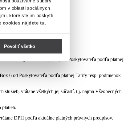
vnosti používame súbory
om v oblasti sociálnych
mi, ktoré ste im poskytli
 cookies nájdete tu
.
Povoliť všetko
dmienok aktuálne platnej kampane.
ct Box 6 (podľa dostupnosti) od Poskytovateľa podľa platnej
ox 6 od Poskytovateľa podľa platnej Tarify resp. podmienok
služieb, vrátane všetkých jej súčastí, t.j. najmä Všeobecných
 platieb.
rátane DPH podľa aktuálne platných právnych predpisov.