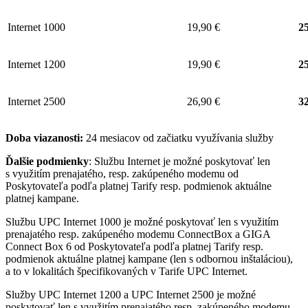
Internet 1000
19,90 €
25
Internet 1200
19,90 €
25
Internet 2500
26,90 €
32
Doba viazanosti:
24 mesiacov od začiatku využívania služby
Ďalšie podmienky
: Službu Internet je možné poskytovať len
s využitím prenajatého, resp. zakúpeného modemu od
Poskytovateľa podľa platnej Tarify resp. podmienok aktuálne
platnej kampane.
Službu UPC Internet 1000 je možné poskytovať len s využitím
prenajatého resp. zakúpeného modemu ConnectBox a GIGA
Connect Box 6 od Poskytovateľa podľa platnej Tarify resp.
podmienok aktuálne platnej kampane (len s odbornou inštaláciou),
a to v lokalitách špecifikovaných v Tarife UPC Internet.
Služby UPC Internet 1200 a UPC Internet 2500 je možné
poskytovať len s využitím prenajatého resp. zakúpeného modemu