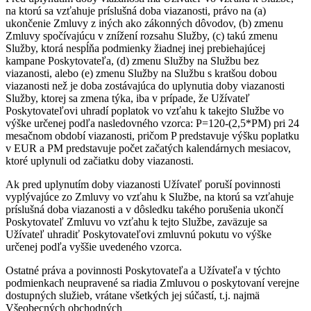
na ktorú sa vzťahuje príslušná doba viazanosti, právo na (a)
ukončenie Zmluvy z iných ako zákonných dôvodov, (b) zmenu
Zmluvy spočívajúcu v znížení rozsahu Služby, (c) takú zmenu
Služby, ktorá nespĺňa podmienky žiadnej inej prebiehajúcej
kampane Poskytovateľa, (d) zmenu Služby na Službu bez
viazanosti, alebo (e) zmenu Služby na Službu s kratšou dobou
viazanosti než je doba zostávajúca do uplynutia doby viazanosti
Služby, ktorej sa zmena týka, iba v prípade, že Užívateľ
Poskytovateľovi uhradí poplatok vo vzťahu k takejto Službe vo
výške určenej podľa nasledovného vzorca: P=120-(2,5*PM) pri 24
mesačnom období viazanosti, pričom P predstavuje výšku poplatku
v EUR a PM predstavuje počet začatých kalendárnych mesiacov,
ktoré uplynuli od začiatku doby viazanosti.
Ak pred uplynutím doby viazanosti Užívateľ poruší povinnosti
vyplývajúce zo Zmluvy vo vzťahu k Službe, na ktorú sa vzťahuje
príslušná doba viazanosti a v dôsledku takého porušenia ukončí
Poskytovateľ Zmluvu vo vzťahu k tejto Službe, zaväzuje sa
Užívateľ uhradiť Poskytovateľovi zmluvnú pokutu vo výške
určenej podľa vyššie uvedeného vzorca.
Ostatné práva a povinnosti Poskytovateľa a Užívateľa v týchto
podmienkach neupravené sa riadia Zmluvou o poskytovaní verejne
dostupných služieb, vrátane všetkých jej súčastí, t.j. najmä
Všeobecných obchodných