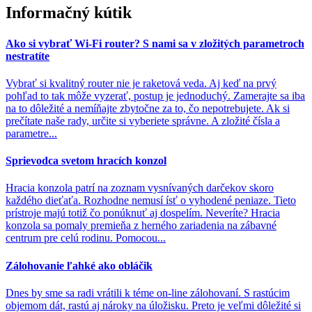
Informačný kútik
Ako si vybrať Wi-Fi router? S nami sa v zložitých parametroch
nestratíte
Vybrať si kvalitný router nie je raketová veda. Aj keď na prvý
pohľad to tak môže vyzerať, postup je jednoduchý. Zamerajte sa iba
na to dôležité a nemíňajte zbytočne za to, čo nepotrebujete. Ak si
prečítate naše rady, určite si vyberiete správne. A zložité čísla a
parametre...
Sprievodca svetom hracích konzol
Hracia konzola patrí na zoznam vysnívaných darčekov skoro
každého dieťaťa. Rozhodne nemusí ísť o vyhodené peniaze. Tieto
prístroje majú totiž čo ponúknuť aj dospelím. Neveríte? Hracia
konzola sa pomaly premieňa z herného zariadenia na zábavné
centrum pre celú rodinu. Pomocou...
Zálohovanie ľahké ako obláčik
Dnes by sme sa radi vrátili k téme on-line zálohovaní. S rastúcim
objemom dát, rastú aj nároky na úložisku. Preto je veľmi dôležité si