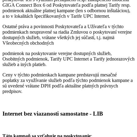
GIGA Connect Box 6 od Poskytovateľa podľa platnej Tarify resp.
podmienok aktuálne platnej kampane (len s odbornou inštaláciou),
a to v lokalitách špecifikovaných v Tarife UPC Internet.
Ostatné práva a povinnosti Poskytovateľa a Užívateľa v týchto
podmienkach neupravené sa riadia Zmluvou o poskytovaní verejne
dostupných služieb, vrátane všetkých jej súčastí, t.j. najmä
Všeobecných obchodných
podmienok na poskytovanie verejne dostupných služieb,
Osobitných podmienok, Tarify UPC Internet a Tarify jednorazových
služieb a iných platieb.
Ceny v týchto podmienkach kampane predstavujú mesačné
poplatky za využívanie služieb podľa týchto podmienok kampane a
sú uvedené vrátane DPH podľa aktuálne platných právnych
predpisov.
Internet bez viazanosti samostatne - LIB
Táto kampaň sa vzťahuje na poskytovanie
: