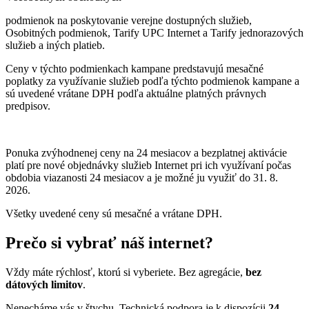
podmienok na poskytovanie verejne dostupných služieb,
Osobitných podmienok, Tarify UPC Internet a Tarify jednorazových
služieb a iných platieb.
Ceny v týchto podmienkach kampane predstavujú mesačné
poplatky za využívanie služieb podľa týchto podmienok kampane a
sú uvedené vrátane DPH podľa aktuálne platných právnych
predpisov.
Ponuka zvýhodnenej ceny na 24 mesiacov a bezplatnej aktivácie
platí
pre nové objednávky služieb Internet pri ich využívaní počas
obdobia viazanosti 24 mesiacov a je možné ju využiť do 31. 8.
2026.
Všetky uvedené ceny sú mesačné a vrátane DPH.
Prečo si vybrať náš internet?
Vždy máte rýchlosť, ktorú si vyberiete. Bez agregácie,
bez
dátových limitov
.
Nenecháme vás v štychu. Technická podpora je k dispozícii
24