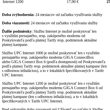
Internet 1200
17,90 €
25
Doba zvýhodnenia:
24 mesiacov od začiatku využívania služby
Doba viazanosti:
24 mesiacov od začiatku využívania služby
Ďalšie podmienky
: Službu Internet je možné poskytovať len
s využitím prenajatého, resp. zakúpeného modemu od
Poskytovateľa podľa platnej Tarify resp. podmienok aktuálne
platnej kampane.
Službu UPC Internet 1000 je možné poskytovať len s využitím
prenajatého resp. zakúpeného modemu GIGA ConnectBox
alebo GIGA Connect Box 6 (podľa dostupnosti) od Poskytovateľa
podľa platnej Tarify resp. podmienok aktuálne platnej kampane (len
s odbornou inštaláciou), a to v lokalitách špecifikovaných v Tarife
UPC Internet.
Službu UPC Internet 1200 je možné poskytovať len s využitím
prenajatého resp. zakúpeného modemu GIGA Connect Box 6 od
Poskytovateľa podľa platnej Tarify resp. podmienok aktuálne
platnej kampane (len s odbornou inštaláciou), a to v lokalitách
špecifikovaných v Tarife UPC Internet.
Pred uplynutím doby viazanosti má Užívateľ vo vzťahu k Službe,