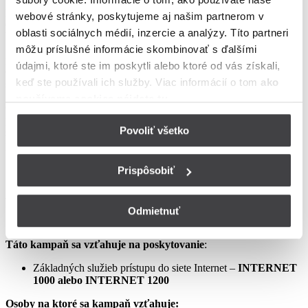
podmienkach neupravené sa riadia Zmluvou o poskytovaní verejne
webové stránky, poskytujeme aj našim partnerom v
dostupných služieb, vrátane všetkých jej súčastí, t.j. najmä
oblasti sociálnych médií, inzercie a analýzy. Títo partneri
Všeobecných obchodných
môžu príslušné informácie skombinovať s ďalšími
podmienok na poskytovanie verejne dostupných služieb,
údajmi, ktoré ste im poskytli alebo ktoré od vás získali,
Osobitných podmienok, Tarify UPC Internet a Tarify jednorazových
keď ste používali ich služby. Viac informácií o tom
ako
služieb a iných platieb.
používame cookies nájdete tu
.
Ceny v týchto podmienkach kampane predstavujú mesačné
poplatky za využívanie služieb podľa týchto podmienok kampane a
Povoliť všetko
sú uvedené vrátane DPH podľa aktuálne platných právnych
predpisov.
Prispôsobiť
Aprílový Crazy Week – Internet samostatne – LIS
Odmietnuť
Táto kampaň sa vzťahuje na poskytovanie
:
Základných služieb prístupu do siete Internet –
INTERNET
1000 alebo INTERNET 1200
Osoby na ktoré sa kampaň vzťahuje: