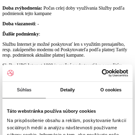
Doba zvýhodnenia:
Počas celej doby využívania Služby podľa
podmienok tejto kampane
Doba viazanosti
: -
Ďalšie podmienky
:
Službu Internet je možné poskytovať len s využitím prenajatého,
resp. zakúpeného modemu od Poskytovateľa podľa platnej Tarify
resp. podmienok aktuálne platnej kampane.
Službu UPC Internet 1000 je možné poskytovať len s využitím
prenajatého resp. zakúpeného modemu GIGA ConnectBox
alebo GIGA Connect Box 6 (podľa dostupnosti) od Poskytovateľa
podľa platnej Tarify resp. podmienok aktuálne platnej kampane (len
s odbornou inštaláciou), a to v lokalitách špecifikovaných v Tarife
Súhlas
Detaily
O cookies
UPC Internet.
Služby UPC Internet 1200 a UPC Internet 2500 je možné
poskytovať len s využitím prenajatého resp. zakúpeného modemu
Táto webstránka používa súbory cookies
GIGA Connect Box 6 od Poskytovateľa podľa platnej Tarify resp.
podmienok aktuálne platnej kampane (len s odbornou inštaláciou), a
Na prispôsobenie obsahu a reklám, poskytovanie funkcií
to v lokalitách špecifikovaných v Tarife UPC Internet.
sociálnych médií a analýzu návštevnosti používame
Ostatné práva a povinnosti Poskytovateľa a Užívateľa v týchto
súbory cookie. Informácie o tom, ako používate naše