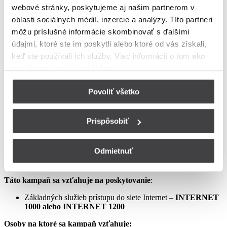
webové stránky, poskytujeme aj našim partnerom v
podmienkach neupravené sa riadia Zmluvou o poskytovaní verejne
dostupných služieb, vrátane všetkých jej súčastí, t.j. najmä
oblasti sociálnych médií, inzercie a analýzy. Títo partneri
Všeobecných obchodných
môžu príslušné informácie skombinovať s ďalšími
podmienok na poskytovanie verejne dostupných služieb,
údajmi, ktoré ste im poskytli alebo ktoré od vás získali,
Osobitných podmienok, Tarify UPC Internet a Tarify jednorazových
keď ste používali ich služby. Viac informácií o tom
ako
služieb a iných platieb.
používame cookies nájdete tu
.
Ceny v týchto podmienkach kampane predstavujú mesačné
poplatky za využívanie služieb podľa týchto podmienok kampane a
Povoliť všetko
sú uvedené vrátane DPH podľa aktuálne platných právnych
predpisov.
Prispôsobiť
Aprílový Crazy Week – Internet samostatne – LIS
Odmietnuť
Táto kampaň sa vzťahuje na poskytovanie
:
Základných služieb prístupu do siete Internet –
INTERNET
1000 alebo INTERNET 1200
Osoby na ktoré sa kampaň vzťahuje: