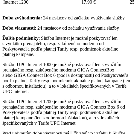
Internet 1200
17,90 €
25
Doba zvýhodnenia:
24 mesiacov od začiatku využívania služby
Doba viazanosti:
24 mesiacov od začiatku využívania služby
Ďalšie podmienky
: Službu Internet je možné poskytovať len
s využitím prenajatého, resp. zakúpeného modemu od
Poskytovateľa podľa platnej Tarify resp. podmienok aktuálne
platnej kampane.
Službu UPC Internet 1000 je možné poskytovať len s využitím
prenajatého resp. zakúpeného modemu GIGA ConnectBox
alebo GIGA Connect Box 6 (podľa dostupnosti) od Poskytovateľa
podľa platnej Tarify resp. podmienok aktuálne platnej kampane (len
s odbornou inštaláciou), a to v lokalitách špecifikovaných v Tarife
UPC Internet.
Službu UPC Internet 1200 je možné poskytovať len s využitím
prenajatého resp. zakúpeného modemu GIGA Connect Box 6 od
Poskytovateľa podľa platnej Tarify resp. podmienok aktuálne
platnej kampane (len s odbornou inštaláciou), a to v lokalitách
špecifikovaných v Tarife UPC Internet.
Pred uplynutím doby viazanosti má Užívateľ vo vzťahu k Službe,