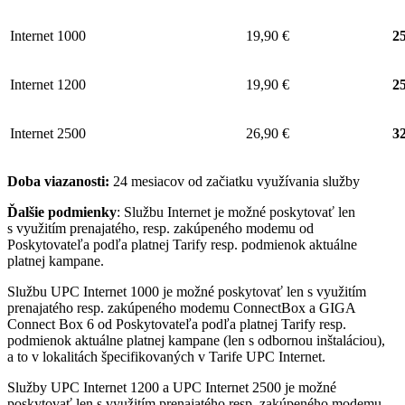
Internet 1000
19,90 €
25
Internet 1200
19,90 €
25
Internet 2500
26,90 €
32
Doba viazanosti:
24 mesiacov od začiatku využívania služby
Ďalšie podmienky
: Službu Internet je možné poskytovať len
s využitím prenajatého, resp. zakúpeného modemu od
Poskytovateľa podľa platnej Tarify resp. podmienok aktuálne
platnej kampane.
Službu UPC Internet 1000 je možné poskytovať len s využitím
prenajatého resp. zakúpeného modemu ConnectBox a GIGA
Connect Box 6 od Poskytovateľa podľa platnej Tarify resp.
podmienok aktuálne platnej kampane (len s odbornou inštaláciou),
a to v lokalitách špecifikovaných v Tarife UPC Internet.
Služby UPC Internet 1200 a UPC Internet 2500 je možné
poskytovať len s využitím prenajatého resp. zakúpeného modemu