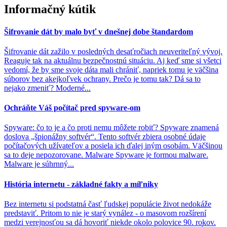
Informačný kútik
Šifrovanie dát by malo byť v dnešnej dobe štandardom
Šifrovanie dát zažilo v posledných desaťročiach neuveriteľný vývoj.
Reaguje tak na aktuálnu bezpečnostnú situáciu. Aj keď sme si všetci
vedomí, že by sme svoje dáta mali chrániť, napriek tomu je väčšina
súborov bez akejkoľvek ochrany. Prečo je tomu tak? Dá sa to
nejako zmeniť? Moderné...
Ochráňte Váš počítač pred spyware-om
Spyware: čo to je a čo proti nemu môžete robiť? Spyware znamená
doslova „špionážny softvér“. Tento softvér zbiera osobné údaje
počítačových užívateľov a posiela ich ďalej iným osobám. Väčšinou
sa to deje nepozorovane. Malware Spyware je formou malware.
Malware je súhrnný...
História internetu - základné fakty a míľniky
Bez internetu si podstatná časť ľudskej populácie život nedokáže
predstaviť. Pritom to nie je starý vynález - o masovom rozšírení
medzi verejnosťou sa dá hovoriť niekde okolo polovice 90. rokov.