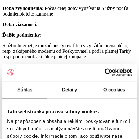
Doba zvýhodnenia:
Počas celej doby využívania Služby podľa
podmienok tejto kampane
Doba viazanosti
: -
Ďalšie podmienky
:
Službu Internet je možné poskytovať len s využitím prenajatého,
resp. zakúpeného modemu od Poskytovateľa podľa platnej Tarify
resp. podmienok aktuálne platnej kampane.
Službu UPC Internet 1000 je možné poskytovať len s využitím
prenajatého resp. zakúpeného modemu GIGA ConnectBox
alebo GIGA Connect Box 6 (podľa dostupnosti) od Poskytovateľa
podľa platnej Tarify resp. podmienok aktuálne platnej kampane (len
s odbornou inštaláciou), a to v lokalitách špecifikovaných v Tarife
Súhlas
Detaily
O cookies
UPC Internet.
Služby UPC Internet 1200 a UPC Internet 2500 je možné
poskytovať len s využitím prenajatého resp. zakúpeného modemu
Táto webstránka používa súbory cookies
GIGA Connect Box 6 od Poskytovateľa podľa platnej Tarify resp.
Na prispôsobenie obsahu a reklám, poskytovanie funkcií
podmienok aktuálne platnej kampane (len s odbornou inštaláciou), a
to v lokalitách špecifikovaných v Tarife UPC Internet.
sociálnych médií a analýzu návštevnosti používame
súbory cookie. Informácie o tom, ako používate naše
Ostatné práva a povinnosti Poskytovateľa a Užívateľa v týchto