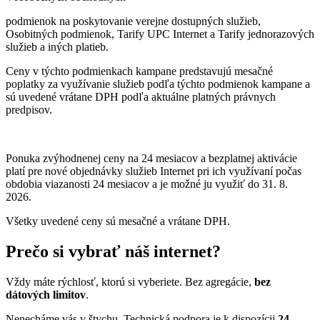
podmienok na poskytovanie verejne dostupných služieb,
Osobitných podmienok, Tarify UPC Internet a Tarify jednorazových
služieb a iných platieb.
Ceny v týchto podmienkach kampane predstavujú mesačné
poplatky za využívanie služieb podľa týchto podmienok kampane a
sú uvedené vrátane DPH podľa aktuálne platných právnych
predpisov.
Ponuka zvýhodnenej ceny na 24 mesiacov a bezplatnej aktivácie
platí
pre nové objednávky služieb Internet pri ich využívaní počas
obdobia viazanosti 24 mesiacov a je možné ju využiť do 31. 8.
2026.
Všetky uvedené ceny sú mesačné a vrátane DPH.
Prečo si vybrať náš internet?
Vždy máte rýchlosť, ktorú si vyberiete. Bez agregácie,
bez
dátových limitov
.
Nenecháme vás v štychu. Technická podpora je k dispozícii
24