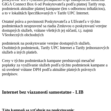
GIGA Connect Box 6 od Poskytovateľa podľa platnej Tarify resp.
podmienok aktuálne platnej kampane (len s odbornou inštaláciou),
a to v lokalitách špecifikovaných v Tarife UPC Internet.
Ostatné práva a povinnosti Poskytovateľa a Užívateľa v týchto
podmienkach neupravené sa riadia Zmluvou o poskytovaní verejne
dostupných služieb, vrátane všetkých jej súčastí, t.j. najmä
Všeobecných obchodných
podmienok na poskytovanie verejne dostupných služieb,
Osobitných podmienok, Tarify UPC Internet a Tarify jednorazových
služieb a iných platieb.
Ceny v týchto podmienkach kampane predstavujú mesačné
poplatky za využívanie služieb podľa týchto podmienok kampane a
sú uvedené vrátane DPH podľa aktuálne platných právnych
predpisov.
Internet bez viazanosti samostatne - LIB
Táto kampaň sa vzťahuje na poskytovanie
: