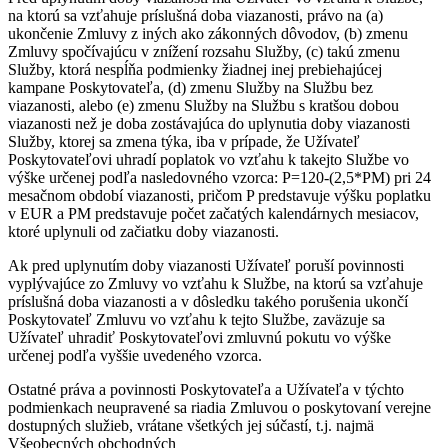
na ktorú sa vzťahuje príslušná doba viazanosti, právo na (a)
ukončenie Zmluvy z iných ako zákonných dôvodov, (b) zmenu
Zmluvy spočívajúcu v znížení rozsahu Služby, (c) takú zmenu
Služby, ktorá nespĺňa podmienky žiadnej inej prebiehajúcej
kampane Poskytovateľa, (d) zmenu Služby na Službu bez
viazanosti, alebo (e) zmenu Služby na Službu s kratšou dobou
viazanosti než je doba zostávajúca do uplynutia doby viazanosti
Služby, ktorej sa zmena týka, iba v prípade, že Užívateľ
Poskytovateľovi uhradí poplatok vo vzťahu k takejto Službe vo
výške určenej podľa nasledovného vzorca: P=120-(2,5*PM) pri 24
mesačnom období viazanosti, pričom P predstavuje výšku poplatku
v EUR a PM predstavuje počet začatých kalendárnych mesiacov,
ktoré uplynuli od začiatku doby viazanosti.
Ak pred uplynutím doby viazanosti Užívateľ poruší povinnosti
vyplývajúce zo Zmluvy vo vzťahu k Službe, na ktorú sa vzťahuje
príslušná doba viazanosti a v dôsledku takého porušenia ukončí
Poskytovateľ Zmluvu vo vzťahu k tejto Službe, zaväzuje sa
Užívateľ uhradiť Poskytovateľovi zmluvnú pokutu vo výške
určenej podľa vyššie uvedeného vzorca.
Ostatné práva a povinnosti Poskytovateľa a Užívateľa v týchto
podmienkach neupravené sa riadia Zmluvou o poskytovaní verejne
dostupných služieb, vrátane všetkých jej súčastí, t.j. najmä
Všeobecných obchodných