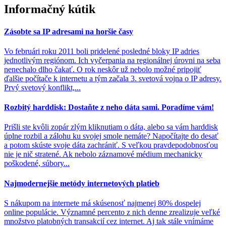
Informačný kútik
Zásobte sa IP adresami na horšie časy
Vo februári roku 2011 boli pridelené posledné bloky IP adries
jednotlivým regiónom. Ich vyčerpania na regionálnej úrovni na seba
nenechalo dlho čakať. O rok neskôr už nebolo možné pripojiť
ďalšie počítače k internetu a tým začala 3. svetová vojna o IP adresy.
Prvý svetový konflikt,...
Rozbitý harddisk: Dostaňte z neho dáta sami. Poradíme vám!
Prišli ste kvôli zopár zlým kliknutiam o dáta, alebo sa vám harddisk
úplne rozbil a zálohu ku svojej smole nemáte? Napočítajte do desať
a potom skúste svoje dáta zachrániť. S veľkou pravdepodobnosťou
nie je nič stratené. Ak nebolo záznamové médium mechanicky
poškodené, súbory...
Najmodernejšie metódy internetových platieb
S nákupom na internete má skúsenosť najmenej 80% dospelej
online populácie. Významné percento z nich denne zrealizuje veľké
množstvo platobných transakcií cez internet. Aj tak stále vnímáme