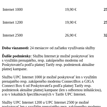
Internet 1000
19,90 €
25
Internet 1200
19,90 €
25
Internet 2500
26,90 €
32
Doba viazanosti:
24 mesiacov od začiatku využívania služby
Ďalšie podmienky
: Službu Internet je možné poskytovať len
s využitím prenajatého, resp. zakúpeného modemu od
Poskytovateľa podľa platnej Tarify resp. podmienok aktuálne
platnej kampane.
Službu UPC Internet 1000 je možné poskytovať len s využitím
prenajatého resp. zakúpeného modemu ConnectBox a GIGA
Connect Box 6 od Poskytovateľa podľa platnej Tarify resp.
podmienok aktuálne platnej kampane (len s odbornou inštaláciou),
a to v lokalitách špecifikovaných v Tarife UPC Internet.
Služby UPC Internet 1200 a UPC Internet 2500 je možné
poskytovať len s využitím prenajatého resp. zakúpeného modemu