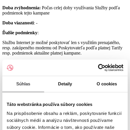
Doba zvýhodnenia:
Počas celej doby využívania Služby podľa
podmienok tejto kampane
Doba viazanosti
: -
Ďalšie podmienky
:
Službu Internet je možné poskytovať len s využitím prenajatého,
resp. zakúpeného modemu od Poskytovateľa podľa platnej Tarify
resp. podmienok aktuálne platnej kampane.
Službu UPC Internet 1000 je možné poskytovať len s využitím
prenajatého resp. zakúpeného modemu GIGA ConnectBox
alebo GIGA Connect Box 6 (podľa dostupnosti) od Poskytovateľa
podľa platnej Tarify resp. podmienok aktuálne platnej kampane (len
s odbornou inštaláciou), a to v lokalitách špecifikovaných v Tarife
Súhlas
Detaily
O cookies
UPC Internet.
Služby UPC Internet 1200 a UPC Internet 2500 je možné
poskytovať len s využitím prenajatého resp. zakúpeného modemu
Táto webstránka používa súbory cookies
GIGA Connect Box 6 od Poskytovateľa podľa platnej Tarify resp.
Na prispôsobenie obsahu a reklám, poskytovanie funkcií
podmienok aktuálne platnej kampane (len s odbornou inštaláciou), a
to v lokalitách špecifikovaných v Tarife UPC Internet.
sociálnych médií a analýzu návštevnosti používame
súbory cookie. Informácie o tom, ako používate naše
Ostatné práva a povinnosti Poskytovateľa a Užívateľa v týchto