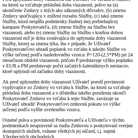
na ktorú sa vzťahuje príslušná doba viazanosti, právo na (a)
ukončenie Zmluvy z iných ako zákonných dôvodov, (b) zmenu
Zmluvy spočívajúcu v znížení rozsahu Služby, (c) takú zmenu
Služby, ktorá nespĺňa podmienky žiadnej inej prebiehajúcej
kampane Poskytovateľa, (d) zmenu Služby na Službu bez
viazanosti, alebo (e) zmenu Služby na Službu s kratšou dobou
viazanosti než je doba zostávajúca do uplynutia doby viazanosti
Služby, ktorej sa zmena týka, iba v prípade, že Užívateľ
Poskytovateľovi uhradí poplatok vo vzťahu k takejto Službe vo
výške určenej podľa nasledovného vzorca: P=120-(2,5*PM) pri 24
mesačnom období viazanosti, pričom P predstavuje výšku poplatku
v EUR a PM predstavuje počet začatých kalendárnych mesiacov,
ktoré uplynuli od začiatku doby viazanosti.
Ak pred uplynutím doby viazanosti Užívateľ poruší povinnosti
vyplývajúce zo Zmluvy vo vzťahu k Službe, na ktorú sa vzťahuje
príslušná doba viazanosti a v dôsledku takého porušenia ukončí
Poskytovateľ Zmluvu vo vzťahu k tejto Službe, zaväzuje sa
Užívateľ uhradiť Poskytovateľovi zmluvnú pokutu vo výške
určenej podľa vyššie uvedeného vzorca.
Ostatné práva a povinnosti Poskytovateľa a Užívateľa v týchto
podmienkach neupravené sa riadia Zmluvou o poskytovaní verejne
dostupných služieb, vrátane všetkých jej súčastí, t.j. najmä
Všeobecných obchodných