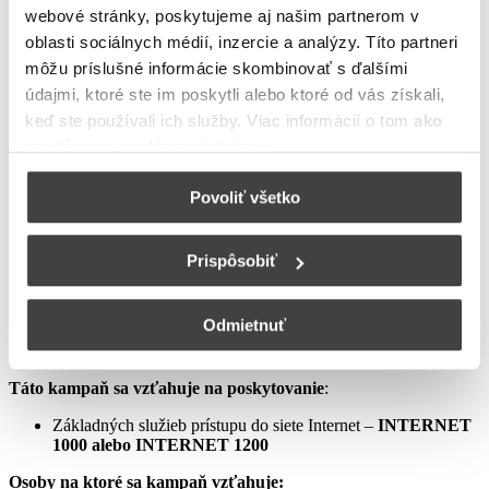
webové stránky, poskytujeme aj našim partnerom v
podmienkach neupravené sa riadia Zmluvou o poskytovaní verejne
dostupných služieb, vrátane všetkých jej súčastí, t.j. najmä
oblasti sociálnych médií, inzercie a analýzy. Títo partneri
Všeobecných obchodných
môžu príslušné informácie skombinovať s ďalšími
podmienok na poskytovanie verejne dostupných služieb,
údajmi, ktoré ste im poskytli alebo ktoré od vás získali,
Osobitných podmienok, Tarify UPC Internet a Tarify jednorazových
keď ste používali ich služby. Viac informácií o tom
ako
služieb a iných platieb.
používame cookies nájdete tu
.
Ceny v týchto podmienkach kampane predstavujú mesačné
poplatky za využívanie služieb podľa týchto podmienok kampane a
Povoliť všetko
sú uvedené vrátane DPH podľa aktuálne platných právnych
predpisov.
Prispôsobiť
Aprílový Crazy Week – Internet samostatne – LIS
Odmietnuť
Táto kampaň sa vzťahuje na poskytovanie
:
Základných služieb prístupu do siete Internet –
INTERNET
1000 alebo INTERNET 1200
Osoby na ktoré sa kampaň vzťahuje: