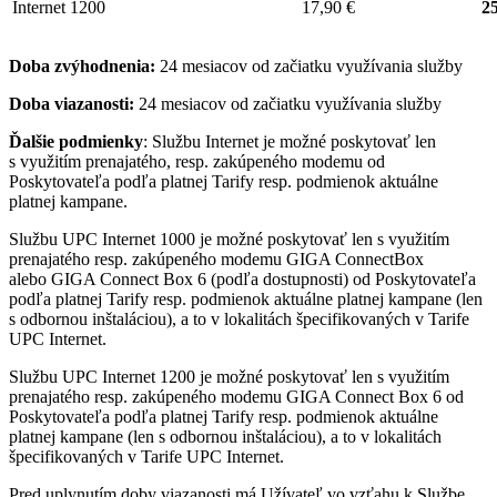
Internet 1200
17,90 €
25
Doba zvýhodnenia:
24 mesiacov od začiatku využívania služby
Doba viazanosti:
24 mesiacov od začiatku využívania služby
Ďalšie podmienky
: Službu Internet je možné poskytovať len
s využitím prenajatého, resp. zakúpeného modemu od
Poskytovateľa podľa platnej Tarify resp. podmienok aktuálne
platnej kampane.
Službu UPC Internet 1000 je možné poskytovať len s využitím
prenajatého resp. zakúpeného modemu GIGA ConnectBox
alebo GIGA Connect Box 6 (podľa dostupnosti) od Poskytovateľa
podľa platnej Tarify resp. podmienok aktuálne platnej kampane (len
s odbornou inštaláciou), a to v lokalitách špecifikovaných v Tarife
UPC Internet.
Službu UPC Internet 1200 je možné poskytovať len s využitím
prenajatého resp. zakúpeného modemu GIGA Connect Box 6 od
Poskytovateľa podľa platnej Tarify resp. podmienok aktuálne
platnej kampane (len s odbornou inštaláciou), a to v lokalitách
špecifikovaných v Tarife UPC Internet.
Pred uplynutím doby viazanosti má Užívateľ vo vzťahu k Službe,