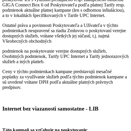
GIGA Connect Box 6 od Poskytovateľa podľa platnej Tarify resp.
podmienok aktuálne platnej kampane (len s odbornou inštaláciou),
a to v lokalitách špecifikovaných v Tarife UPC Internet.
Ostatné práva a povinnosti Poskytovateľa a Užívateľa v týchto
podmienkach neupravené sa riadia Zmluvou o poskytovaní verejne
dostupných služieb, vrátane všetkých jej súčastí, t.j. najmä
Všeobecných obchodných
podmienok na poskytovanie verejne dostupných služieb,
Osobitných podmienok, Tarify UPC Internet a Tarify jednorazových
služieb a iných platieb.
Ceny v týchto podmienkach kampane predstavujú mesačné
poplatky za využívanie služieb podľa týchto podmienok kampane a
sú uvedené vrátane DPH podľa aktuálne platných právnych
predpisov.
Internet bez viazanosti samostatne - LIB
Táto kampaň sa vzťahuje na poskytovanie
: