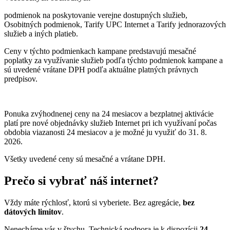
podmienok na poskytovanie verejne dostupných služieb,
Osobitných podmienok, Tarify UPC Internet a Tarify jednorazových
služieb a iných platieb.
Ceny v týchto podmienkach kampane predstavujú mesačné
poplatky za využívanie služieb podľa týchto podmienok kampane a
sú uvedené vrátane DPH podľa aktuálne platných právnych
predpisov.
Ponuka zvýhodnenej ceny na 24 mesiacov a bezplatnej aktivácie
platí
pre nové objednávky služieb Internet pri ich využívaní počas
obdobia viazanosti 24 mesiacov a je možné ju využiť do 31. 8.
2026.
Všetky uvedené ceny sú mesačné a vrátane DPH.
Prečo si vybrať náš internet?
Vždy máte rýchlosť, ktorú si vyberiete. Bez agregácie,
bez
dátových limitov
.
Nenecháme vás v štychu. Technická podpora je k dispozícii
24