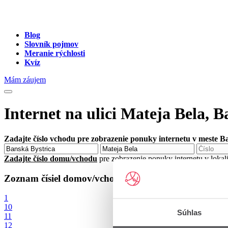
Blog
Slovník pojmov
Meranie rýchlosti
Kvíz
Mám záujem
Internet na ulici Mateja Bela, 
Zadajte číslo vchodu pre zobrazenie ponuky internetu v meste B
Zadajte číslo domu/vchodu
pre zobrazenie ponuky internetu v lokal
Zoznam čísiel domov/vchodov na ulici Mateja Bela v 
1
10
Súhlas
11
12