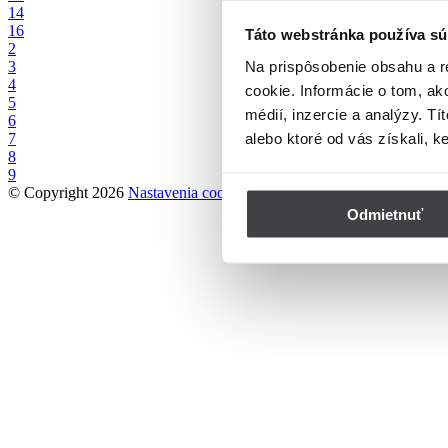
14
16
Táto webstránka používa sú
2
Na prispôsobenie obsahu a r
3
4
cookie. Informácie o tom, ak
5
médií, inzercie a analýzy. Tí
6
alebo ktoré od vás získali, k
7
8
9
© Copyright 2026
Nastavenia cookies
Odmietnuť