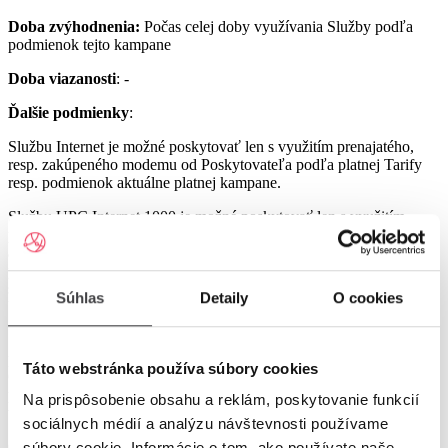
Doba zvýhodnenia:
Počas celej doby využívania Služby podľa
podmienok tejto kampane
Doba viazanosti
: -
Ďalšie podmienky
:
Službu Internet je možné poskytovať len s využitím prenajatého,
resp. zakúpeného modemu od Poskytovateľa podľa platnej Tarify
resp. podmienok aktuálne platnej kampane.
Službu UPC Internet 1000 je možné poskytovať len s využitím
prenajatého resp. zakúpeného modemu GIGA ConnectBox
alebo GIGA Connect Box 6 (podľa dostupnosti) od Poskytovateľa
podľa platnej Tarify resp. podmienok aktuálne platnej kampane (len
s odbornou inštaláciou), a to v lokalitách špecifikovaných v Tarife
Súhlas
Detaily
O cookies
UPC Internet.
Služby UPC Internet 1200 a UPC Internet 2500 je možné
poskytovať len s využitím prenajatého resp. zakúpeného modemu
Táto webstránka používa súbory cookies
GIGA Connect Box 6 od Poskytovateľa podľa platnej Tarify resp.
podmienok aktuálne platnej kampane (len s odbornou inštaláciou), a
Na prispôsobenie obsahu a reklám, poskytovanie funkcií
to v lokalitách špecifikovaných v Tarife UPC Internet.
sociálnych médií a analýzu návštevnosti používame
Ostatné práva a povinnosti Poskytovateľa a Užívateľa v týchto
súbory cookie. Informácie o tom, ako používate naše