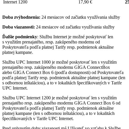
Internet 1200
17,90 €
25
Doba zvýhodnenia:
24 mesiacov od začiatku využívania služby
Doba viazanosti:
24 mesiacov od začiatku využívania služby
Ďalšie podmienky
: Službu Internet je možné poskytovať len
s využitím prenajatého, resp. zakúpeného modemu od
Poskytovateľa podľa platnej Tarify resp. podmienok aktuálne
platnej kampane.
Službu UPC Internet 1000 je možné poskytovať len s využitím
prenajatého resp. zakúpeného modemu GIGA ConnectBox
alebo GIGA Connect Box 6 (podľa dostupnosti) od Poskytovateľa
podľa platnej Tarify resp. podmienok aktuálne platnej kampane (len
s odbornou inštaláciou), a to v lokalitách špecifikovaných v Tarife
UPC Internet.
Službu UPC Internet 1200 je možné poskytovať len s využitím
prenajatého resp. zakúpeného modemu GIGA Connect Box 6 od
Poskytovateľa podľa platnej Tarify resp. podmienok aktuálne
platnej kampane (len s odbornou inštaláciou), a to v lokalitách
špecifikovaných v Tarife UPC Internet.
Pred uplynutím doby viazanosti má Užívateľ vo vzťahu k Službe,