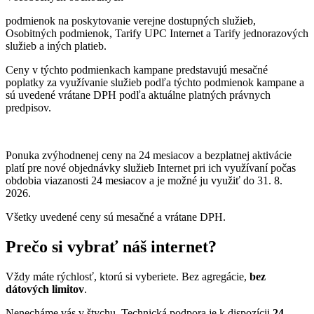
podmienok na poskytovanie verejne dostupných služieb,
Osobitných podmienok, Tarify UPC Internet a Tarify jednorazových
služieb a iných platieb.
Ceny v týchto podmienkach kampane predstavujú mesačné
poplatky za využívanie služieb podľa týchto podmienok kampane a
sú uvedené vrátane DPH podľa aktuálne platných právnych
predpisov.
Ponuka zvýhodnenej ceny na 24 mesiacov a bezplatnej aktivácie
platí
pre nové objednávky služieb Internet pri ich využívaní počas
obdobia viazanosti 24 mesiacov a je možné ju využiť do 31. 8.
2026.
Všetky uvedené ceny sú mesačné a vrátane DPH.
Prečo si vybrať náš internet?
Vždy máte rýchlosť, ktorú si vyberiete. Bez agregácie,
bez
dátových limitov
.
Nenecháme vás v štychu. Technická podpora je k dispozícii
24