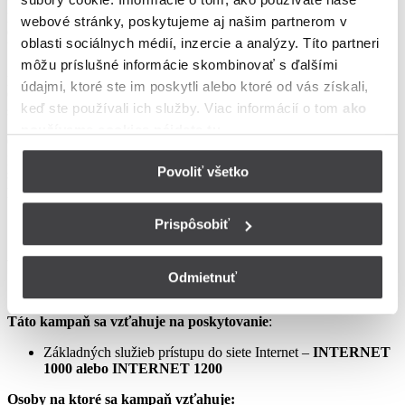
podmienkach neupravené sa riadia Zmluvou o poskytovaní verejne
webové stránky, poskytujeme aj našim partnerom v
dostupných služieb, vrátane všetkých jej súčastí, t.j. najmä
oblasti sociálnych médií, inzercie a analýzy. Títo partneri
Všeobecných obchodných
môžu príslušné informácie skombinovať s ďalšími
podmienok na poskytovanie verejne dostupných služieb,
údajmi, ktoré ste im poskytli alebo ktoré od vás získali,
Osobitných podmienok, Tarify UPC Internet a Tarify jednorazových
keď ste používali ich služby. Viac informácií o tom
ako
služieb a iných platieb.
používame cookies nájdete tu
.
Ceny v týchto podmienkach kampane predstavujú mesačné
poplatky za využívanie služieb podľa týchto podmienok kampane a
Povoliť všetko
sú uvedené vrátane DPH podľa aktuálne platných právnych
predpisov.
Prispôsobiť
Aprílový Crazy Week – Internet samostatne – LIS
Odmietnuť
Táto kampaň sa vzťahuje na poskytovanie
:
Základných služieb prístupu do siete Internet –
INTERNET
1000 alebo INTERNET 1200
Osoby na ktoré sa kampaň vzťahuje: