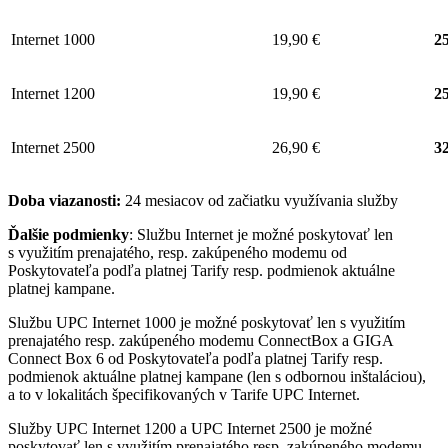
Internet 1000
19,90 €
25
Internet 1200
19,90 €
25
Internet 2500
26,90 €
32
Doba viazanosti:
24 mesiacov od začiatku využívania služby
Ďalšie podmienky
: Službu Internet je možné poskytovať len
s využitím prenajatého, resp. zakúpeného modemu od
Poskytovateľa podľa platnej Tarify resp. podmienok aktuálne
platnej kampane.
Službu UPC Internet 1000 je možné poskytovať len s využitím
prenajatého resp. zakúpeného modemu ConnectBox a GIGA
Connect Box 6 od Poskytovateľa podľa platnej Tarify resp.
podmienok aktuálne platnej kampane (len s odbornou inštaláciou),
a to v lokalitách špecifikovaných v Tarife UPC Internet.
Služby UPC Internet 1200 a UPC Internet 2500 je možné
poskytovať len s využitím prenajatého resp. zakúpeného modemu