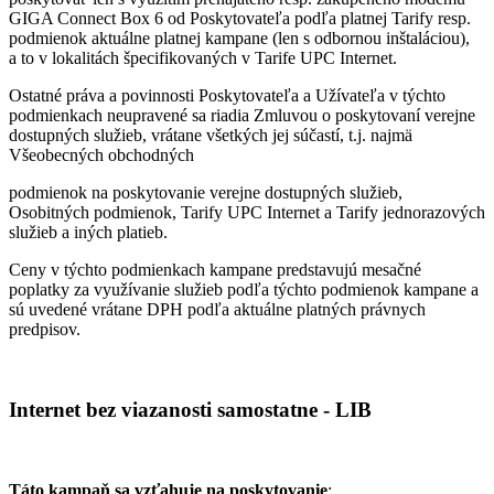
GIGA Connect Box 6 od Poskytovateľa podľa platnej Tarify resp.
podmienok aktuálne platnej kampane (len s odbornou inštaláciou),
a to v lokalitách špecifikovaných v Tarife UPC Internet.
Ostatné práva a povinnosti Poskytovateľa a Užívateľa v týchto
podmienkach neupravené sa riadia Zmluvou o poskytovaní verejne
dostupných služieb, vrátane všetkých jej súčastí, t.j. najmä
Všeobecných obchodných
podmienok na poskytovanie verejne dostupných služieb,
Osobitných podmienok, Tarify UPC Internet a Tarify jednorazových
služieb a iných platieb.
Ceny v týchto podmienkach kampane predstavujú mesačné
poplatky za využívanie služieb podľa týchto podmienok kampane a
sú uvedené vrátane DPH podľa aktuálne platných právnych
predpisov.
Internet bez viazanosti samostatne - LIB
Táto kampaň sa vzťahuje na poskytovanie
: