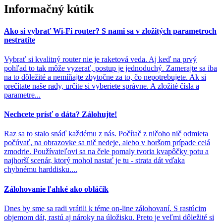
Informačný kútik
Ako si vybrať Wi-Fi router? S nami sa v zložitých parametroch
nestratíte
Vybrať si kvalitný router nie je raketová veda. Aj keď na prvý
pohľad to tak môže vyzerať, postup je jednoduchý. Zamerajte sa iba
na to dôležité a nemíňajte zbytočne za to, čo nepotrebujete. Ak si
prečítate naše rady, určite si vyberiete správne. A zložité čísla a
parametre...
Nechcete prísť o dáta? Zálohujte!
Raz sa to stalo snáď každému z nás. Počítač z ničoho nič odmieta
počúvať, na obrazovke sa nič nedeje, alebo v horšom prípade celá
zmodrie. Používateľovi sa na čele pomaly tvoria kvapôčky potu a
najhorší scenár, ktorý mohol nastať je tu - strata dát vďaka
chybnému harddisku....
Zálohovanie ľahké ako obláčik
Dnes by sme sa radi vrátili k téme on-line zálohovaní. S rastúcim
objemom dát, rastú aj nároky na úložisku. Preto je veľmi dôležité si