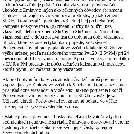
na ktorú sa vzťahuje príslušná doba viazanosti, právo na (a)
ukončenie Zmluvy z iných ako zákonných dôvodov, (b) zmenu
Zmluvy spočívajúcu v znížení rozsahu Služby, (c) takú zmenu
Služby, ktorá nespĺňa podmienky žiadnej inej prebiehajúcej
kampane Poskytovateľa, (d) zmenu Služby na Službu bez
viazanosti, alebo (e) zmenu Služby na Službu s kratšou dobou
viazanosti než je doba zostávajúca do uplynutia doby viazanosti
Služby, ktorej sa zmena týka, iba v prípade, že Užívateľ
Poskytovateľovi uhradí poplatok vo vzťahu k takejto Službe vo
výške určenej podľa nasledovného vzorca: P=120-(2,5*PM) pri 24
mesačnom období viazanosti, pričom P predstavuje výšku poplatku
v EUR a PM predstavuje počet začatých kalendárnych mesiacov,
ktoré uplynuli od začiatku doby viazanosti.
Ak pred uplynutím doby viazanosti Užívateľ poruší povinnosti
vyplývajúce zo Zmluvy vo vzťahu k Službe, na ktorú sa vzťahuje
príslušná doba viazanosti a v dôsledku takého porušenia ukončí
Poskytovateľ Zmluvu vo vzťahu k tejto Službe, zaväzuje sa
Užívateľ uhradiť Poskytovateľovi zmluvnú pokutu vo výške
určenej podľa vyššie uvedeného vzorca.
Ostatné práva a povinnosti Poskytovateľa a Užívateľa v týchto
podmienkach neupravené sa riadia Zmluvou o poskytovaní verejne
dostupných služieb, vrátane všetkých jej súčastí, t.j. najmä
Všeobecných obchodných