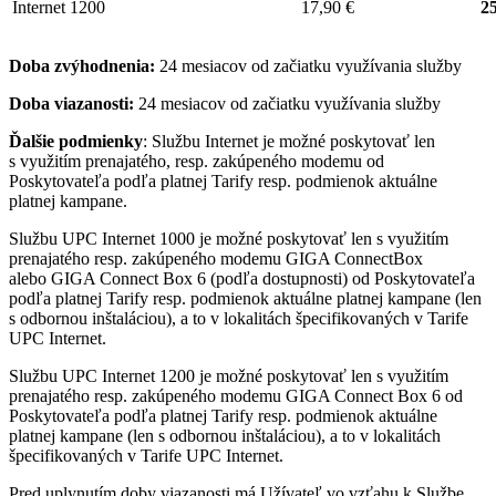
Internet 1200
17,90 €
25
Doba zvýhodnenia:
24 mesiacov od začiatku využívania služby
Doba viazanosti:
24 mesiacov od začiatku využívania služby
Ďalšie podmienky
: Službu Internet je možné poskytovať len
s využitím prenajatého, resp. zakúpeného modemu od
Poskytovateľa podľa platnej Tarify resp. podmienok aktuálne
platnej kampane.
Službu UPC Internet 1000 je možné poskytovať len s využitím
prenajatého resp. zakúpeného modemu GIGA ConnectBox
alebo GIGA Connect Box 6 (podľa dostupnosti) od Poskytovateľa
podľa platnej Tarify resp. podmienok aktuálne platnej kampane (len
s odbornou inštaláciou), a to v lokalitách špecifikovaných v Tarife
UPC Internet.
Službu UPC Internet 1200 je možné poskytovať len s využitím
prenajatého resp. zakúpeného modemu GIGA Connect Box 6 od
Poskytovateľa podľa platnej Tarify resp. podmienok aktuálne
platnej kampane (len s odbornou inštaláciou), a to v lokalitách
špecifikovaných v Tarife UPC Internet.
Pred uplynutím doby viazanosti má Užívateľ vo vzťahu k Službe,