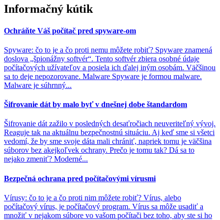
Informačný kútik
Ochráňte Váš počítač pred spyware-om
Spyware: čo to je a čo proti nemu môžete robiť? Spyware znamená
doslova „špionážny softvér“. Tento softvér zbiera osobné údaje
počítačových užívateľov a posiela ich ďalej iným osobám. Väčšinou
sa to deje nepozorovane. Malware Spyware je formou malware.
Malware je súhrnný...
Šifrovanie dát by malo byť v dnešnej dobe štandardom
Šifrovanie dát zažilo v posledných desaťročiach neuveriteľný vývoj.
Reaguje tak na aktuálnu bezpečnostnú situáciu. Aj keď sme si všetci
vedomí, že by sme svoje dáta mali chrániť, napriek tomu je väčšina
súborov bez akejkoľvek ochrany. Prečo je tomu tak? Dá sa to
nejako zmeniť? Moderné...
Bezpečná ochrana pred počítačovými vírusmi
Vírusy: čo to je a čo proti nim môžete robiť? Vírus, alebo
počítačový vírus, je počítačový program. Vírus sa môže usadiť a
množiť v nejakom súbore vo vašom počítači bez toho, aby ste si ho