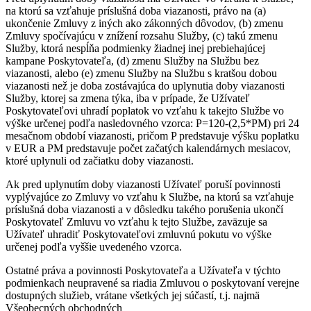
na ktorú sa vzťahuje príslušná doba viazanosti, právo na (a)
ukončenie Zmluvy z iných ako zákonných dôvodov, (b) zmenu
Zmluvy spočívajúcu v znížení rozsahu Služby, (c) takú zmenu
Služby, ktorá nespĺňa podmienky žiadnej inej prebiehajúcej
kampane Poskytovateľa, (d) zmenu Služby na Službu bez
viazanosti, alebo (e) zmenu Služby na Službu s kratšou dobou
viazanosti než je doba zostávajúca do uplynutia doby viazanosti
Služby, ktorej sa zmena týka, iba v prípade, že Užívateľ
Poskytovateľovi uhradí poplatok vo vzťahu k takejto Službe vo
výške určenej podľa nasledovného vzorca: P=120-(2,5*PM) pri 24
mesačnom období viazanosti, pričom P predstavuje výšku poplatku
v EUR a PM predstavuje počet začatých kalendárnych mesiacov,
ktoré uplynuli od začiatku doby viazanosti.
Ak pred uplynutím doby viazanosti Užívateľ poruší povinnosti
vyplývajúce zo Zmluvy vo vzťahu k Službe, na ktorú sa vzťahuje
príslušná doba viazanosti a v dôsledku takého porušenia ukončí
Poskytovateľ Zmluvu vo vzťahu k tejto Službe, zaväzuje sa
Užívateľ uhradiť Poskytovateľovi zmluvnú pokutu vo výške
určenej podľa vyššie uvedeného vzorca.
Ostatné práva a povinnosti Poskytovateľa a Užívateľa v týchto
podmienkach neupravené sa riadia Zmluvou o poskytovaní verejne
dostupných služieb, vrátane všetkých jej súčastí, t.j. najmä
Všeobecných obchodných