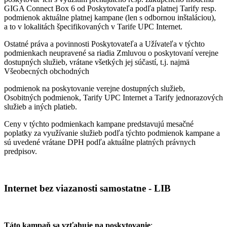
GIGA Connect Box 6 od Poskytovateľa podľa platnej Tarify resp.
podmienok aktuálne platnej kampane (len s odbornou inštaláciou),
a to v lokalitách špecifikovaných v Tarife UPC Internet.
Ostatné práva a povinnosti Poskytovateľa a Užívateľa v týchto
podmienkach neupravené sa riadia Zmluvou o poskytovaní verejne
dostupných služieb, vrátane všetkých jej súčastí, t.j. najmä
Všeobecných obchodných
podmienok na poskytovanie verejne dostupných služieb,
Osobitných podmienok, Tarify UPC Internet a Tarify jednorazových
služieb a iných platieb.
Ceny v týchto podmienkach kampane predstavujú mesačné
poplatky za využívanie služieb podľa týchto podmienok kampane a
sú uvedené vrátane DPH podľa aktuálne platných právnych
predpisov.
Internet bez viazanosti samostatne - LIB
Táto kampaň sa vzťahuje na poskytovanie
: