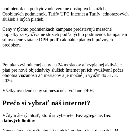
podmienok na poskytovanie verejne dostupných služieb,
Osobitných podmienok, Tarify UPC Internet a Tarify jednorazových
služieb a iných platieb.
Ceny v týchto podmienkach kampane predstavujú mesačné
poplatky za využívanie služieb podľa týchto podmienok kampane a
sú uvedené vrátane DPH podľa aktuálne platných právnych
predpisov.
Ponuka zvýhodnenej ceny na 24 mesiacov a bezplatnej aktivácie
platí
pre nové objednávky služieb Internet pri ich využívaní počas
obdobia viazanosti 24 mesiacov a je možné ju využiť do 31. 8.
2026.
Všetky uvedené ceny sú mesačné a vrátane DPH.
Prečo si vybrať náš internet?
Vždy máte rýchlosť, ktorú si vyberiete. Bez agregácie,
bez
dátových limitov
.
Nenecháme vás v štychu. Technická podpora je k dispozícii
24