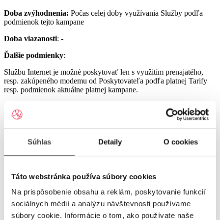
Doba zvýhodnenia:
Počas celej doby využívania Služby podľa
podmienok tejto kampane
Doba viazanosti
: -
Ďalšie podmienky
:
Službu Internet je možné poskytovať len s využitím prenajatého,
resp. zakúpeného modemu od Poskytovateľa podľa platnej Tarify
resp. podmienok aktuálne platnej kampane.
Službu UPC Internet 1000 je možné poskytovať len s využitím
prenajatého resp. zakúpeného modemu GIGA ConnectBox
alebo GIGA Connect Box 6 (podľa dostupnosti) od Poskytovateľa
podľa platnej Tarify resp. podmienok aktuálne platnej kampane (len
s odbornou inštaláciou), a to v lokalitách špecifikovaných v Tarife
Súhlas
Detaily
O cookies
UPC Internet.
Služby UPC Internet 1200 a UPC Internet 2500 je možné
poskytovať len s využitím prenajatého resp. zakúpeného modemu
Táto webstránka používa súbory cookies
GIGA Connect Box 6 od Poskytovateľa podľa platnej Tarify resp.
Na prispôsobenie obsahu a reklám, poskytovanie funkcií
podmienok aktuálne platnej kampane (len s odbornou inštaláciou), a
to v lokalitách špecifikovaných v Tarife UPC Internet.
sociálnych médií a analýzu návštevnosti používame
súbory cookie. Informácie o tom, ako používate naše
Ostatné práva a povinnosti Poskytovateľa a Užívateľa v týchto