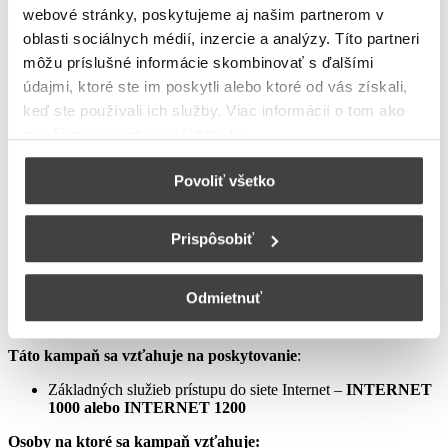
webové stránky, poskytujeme aj našim partnerom v
podmienkach neupravené sa riadia Zmluvou o poskytovaní verejne
dostupných služieb, vrátane všetkých jej súčastí, t.j. najmä
oblasti sociálnych médií, inzercie a analýzy. Títo partneri
Všeobecných obchodných
môžu príslušné informácie skombinovať s ďalšími
podmienok na poskytovanie verejne dostupných služieb,
údajmi, ktoré ste im poskytli alebo ktoré od vás získali,
Osobitných podmienok, Tarify UPC Internet a Tarify jednorazových
keď ste používali ich služby. Viac informácií o tom
ako
služieb a iných platieb.
používame cookies nájdete tu
.
Ceny v týchto podmienkach kampane predstavujú mesačné
poplatky za využívanie služieb podľa týchto podmienok kampane a
Povoliť všetko
sú uvedené vrátane DPH podľa aktuálne platných právnych
predpisov.
Prispôsobiť
Aprílový Crazy Week – Internet samostatne – LIS
Odmietnuť
Táto kampaň sa vzťahuje na poskytovanie
:
Základných služieb prístupu do siete Internet –
INTERNET
1000 alebo INTERNET 1200
Osoby na ktoré sa kampaň vzťahuje: