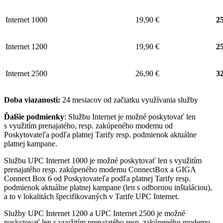
Internet 1000
19,90 €
25
Internet 1200
19,90 €
25
Internet 2500
26,90 €
32
Doba viazanosti:
24 mesiacov od začiatku využívania služby
Ďalšie podmienky
: Službu Internet je možné poskytovať len
s využitím prenajatého, resp. zakúpeného modemu od
Poskytovateľa podľa platnej Tarify resp. podmienok aktuálne
platnej kampane.
Službu UPC Internet 1000 je možné poskytovať len s využitím
prenajatého resp. zakúpeného modemu ConnectBox a GIGA
Connect Box 6 od Poskytovateľa podľa platnej Tarify resp.
podmienok aktuálne platnej kampane (len s odbornou inštaláciou),
a to v lokalitách špecifikovaných v Tarife UPC Internet.
Služby UPC Internet 1200 a UPC Internet 2500 je možné
poskytovať len s využitím prenajatého resp. zakúpeného modemu