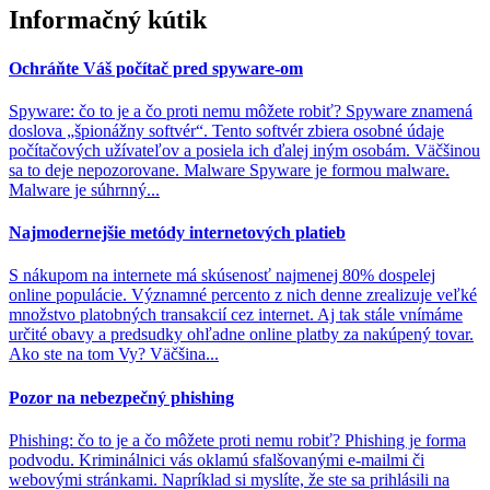
Informačný kútik
Ochráňte Váš počítač pred spyware-om
Spyware: čo to je a čo proti nemu môžete robiť? Spyware znamená
doslova „špionážny softvér“. Tento softvér zbiera osobné údaje
počítačových užívateľov a posiela ich ďalej iným osobám. Väčšinou
sa to deje nepozorovane. Malware Spyware je formou malware.
Malware je súhrnný...
Najmodernejšie metódy internetových platieb
S nákupom na internete má skúsenosť najmenej 80% dospelej
online populácie. Významné percento z nich denne zrealizuje veľké
množstvo platobných transakcií cez internet. Aj tak stále vnímáme
určité obavy a predsudky ohľadne online platby za nakúpený tovar.
Ako ste na tom Vy? Väčšina...
Pozor na nebezpečný phishing
Phishing: čo to je a čo môžete proti nemu robiť? Phishing je forma
podvodu. Kriminálnici vás oklamú sfalšovanými e-mailmi či
webovými stránkami. Napríklad si myslíte, že ste sa prihlásili na