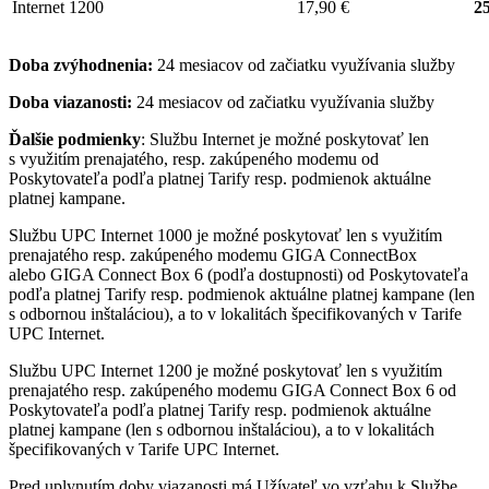
Internet 1200
17,90 €
25
Doba zvýhodnenia:
24 mesiacov od začiatku využívania služby
Doba viazanosti:
24 mesiacov od začiatku využívania služby
Ďalšie podmienky
: Službu Internet je možné poskytovať len
s využitím prenajatého, resp. zakúpeného modemu od
Poskytovateľa podľa platnej Tarify resp. podmienok aktuálne
platnej kampane.
Službu UPC Internet 1000 je možné poskytovať len s využitím
prenajatého resp. zakúpeného modemu GIGA ConnectBox
alebo GIGA Connect Box 6 (podľa dostupnosti) od Poskytovateľa
podľa platnej Tarify resp. podmienok aktuálne platnej kampane (len
s odbornou inštaláciou), a to v lokalitách špecifikovaných v Tarife
UPC Internet.
Službu UPC Internet 1200 je možné poskytovať len s využitím
prenajatého resp. zakúpeného modemu GIGA Connect Box 6 od
Poskytovateľa podľa platnej Tarify resp. podmienok aktuálne
platnej kampane (len s odbornou inštaláciou), a to v lokalitách
špecifikovaných v Tarife UPC Internet.
Pred uplynutím doby viazanosti má Užívateľ vo vzťahu k Službe,