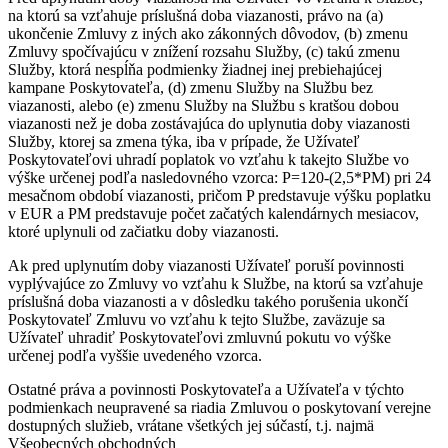
na ktorú sa vzťahuje príslušná doba viazanosti, právo na (a)
ukončenie Zmluvy z iných ako zákonných dôvodov, (b) zmenu
Zmluvy spočívajúcu v znížení rozsahu Služby, (c) takú zmenu
Služby, ktorá nespĺňa podmienky žiadnej inej prebiehajúcej
kampane Poskytovateľa, (d) zmenu Služby na Službu bez
viazanosti, alebo (e) zmenu Služby na Službu s kratšou dobou
viazanosti než je doba zostávajúca do uplynutia doby viazanosti
Služby, ktorej sa zmena týka, iba v prípade, že Užívateľ
Poskytovateľovi uhradí poplatok vo vzťahu k takejto Službe vo
výške určenej podľa nasledovného vzorca: P=120-(2,5*PM) pri 24
mesačnom období viazanosti, pričom P predstavuje výšku poplatku
v EUR a PM predstavuje počet začatých kalendárnych mesiacov,
ktoré uplynuli od začiatku doby viazanosti.
Ak pred uplynutím doby viazanosti Užívateľ poruší povinnosti
vyplývajúce zo Zmluvy vo vzťahu k Službe, na ktorú sa vzťahuje
príslušná doba viazanosti a v dôsledku takého porušenia ukončí
Poskytovateľ Zmluvu vo vzťahu k tejto Službe, zaväzuje sa
Užívateľ uhradiť Poskytovateľovi zmluvnú pokutu vo výške
určenej podľa vyššie uvedeného vzorca.
Ostatné práva a povinnosti Poskytovateľa a Užívateľa v týchto
podmienkach neupravené sa riadia Zmluvou o poskytovaní verejne
dostupných služieb, vrátane všetkých jej súčastí, t.j. najmä
Všeobecných obchodných