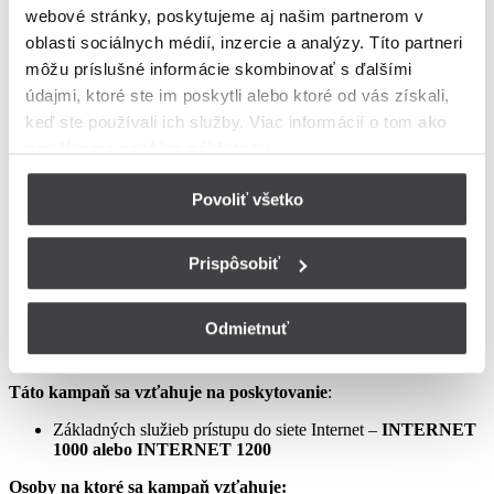
webové stránky, poskytujeme aj našim partnerom v
podmienkach neupravené sa riadia Zmluvou o poskytovaní verejne
dostupných služieb, vrátane všetkých jej súčastí, t.j. najmä
oblasti sociálnych médií, inzercie a analýzy. Títo partneri
Všeobecných obchodných
môžu príslušné informácie skombinovať s ďalšími
podmienok na poskytovanie verejne dostupných služieb,
údajmi, ktoré ste im poskytli alebo ktoré od vás získali,
Osobitných podmienok, Tarify UPC Internet a Tarify jednorazových
keď ste používali ich služby. Viac informácií o tom
ako
služieb a iných platieb.
používame cookies nájdete tu
.
Ceny v týchto podmienkach kampane predstavujú mesačné
poplatky za využívanie služieb podľa týchto podmienok kampane a
Povoliť všetko
sú uvedené vrátane DPH podľa aktuálne platných právnych
predpisov.
Prispôsobiť
Aprílový Crazy Week – Internet samostatne – LIS
Odmietnuť
Táto kampaň sa vzťahuje na poskytovanie
:
Základných služieb prístupu do siete Internet –
INTERNET
1000 alebo INTERNET 1200
Osoby na ktoré sa kampaň vzťahuje: