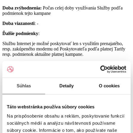
Doba zvýhodnenia:
Počas celej doby využívania Služby podľa
podmienok tejto kampane
Doba viazanosti
: -
Ďalšie podmienky
:
Službu Internet je možné poskytovať len s využitím prenajatého,
resp. zakúpeného modemu od Poskytovateľa podľa platnej Tarify
resp. podmienok aktuálne platnej kampane.
Službu UPC Internet 1000 je možné poskytovať len s využitím
prenajatého resp. zakúpeného modemu GIGA ConnectBox
alebo GIGA Connect Box 6 (podľa dostupnosti) od Poskytovateľa
podľa platnej Tarify resp. podmienok aktuálne platnej kampane (len
s odbornou inštaláciou), a to v lokalitách špecifikovaných v Tarife
Súhlas
Detaily
O cookies
UPC Internet.
Služby UPC Internet 1200 a UPC Internet 2500 je možné
poskytovať len s využitím prenajatého resp. zakúpeného modemu
Táto webstránka používa súbory cookies
GIGA Connect Box 6 od Poskytovateľa podľa platnej Tarify resp.
Na prispôsobenie obsahu a reklám, poskytovanie funkcií
podmienok aktuálne platnej kampane (len s odbornou inštaláciou), a
to v lokalitách špecifikovaných v Tarife UPC Internet.
sociálnych médií a analýzu návštevnosti používame
súbory cookie. Informácie o tom, ako používate naše
Ostatné práva a povinnosti Poskytovateľa a Užívateľa v týchto