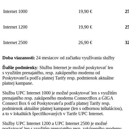
Internet 1000
19,90 €
25
Internet 1200
19,90 €
25
Internet 2500
26,90 €
32
Doba viazanosti:
24 mesiacov od začiatku využívania služby
Ďalšie podmienky
: Službu Internet je možné poskytovať len
s využitím prenajatého, resp. zakúpeného modemu od
Poskytovateľa podľa platnej Tarify resp. podmienok aktuálne
platnej kampane.
Službu UPC Internet 1000 je možné poskytovať len s využitím
prenajatého resp. zakúpeného modemu ConnectBox a GIGA
Connect Box 6 od Poskytovateľa podľa platnej Tarify resp.
podmienok aktuálne platnej kampane (len s odbornou inštaláciou),
a to v lokalitách špecifikovaných v Tarife UPC Internet.
Služby UPC Internet 1200 a UPC Internet 2500 je možné
poskytovať len s využitím prenajatého resp. zakúpeného modemu