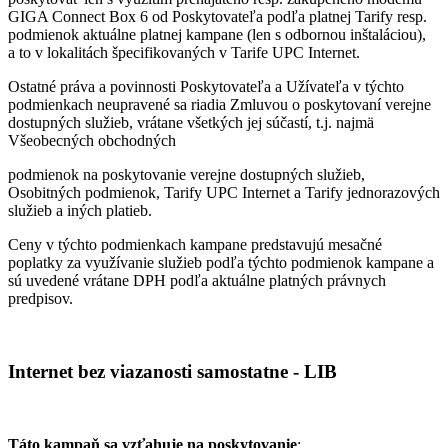
GIGA Connect Box 6 od Poskytovateľa podľa platnej Tarify resp.
podmienok aktuálne platnej kampane (len s odbornou inštaláciou),
a to v lokalitách špecifikovaných v Tarife UPC Internet.
Ostatné práva a povinnosti Poskytovateľa a Užívateľa v týchto
podmienkach neupravené sa riadia Zmluvou o poskytovaní verejne
dostupných služieb, vrátane všetkých jej súčastí, t.j. najmä
Všeobecných obchodných
podmienok na poskytovanie verejne dostupných služieb,
Osobitných podmienok, Tarify UPC Internet a Tarify jednorazových
služieb a iných platieb.
Ceny v týchto podmienkach kampane predstavujú mesačné
poplatky za využívanie služieb podľa týchto podmienok kampane a
sú uvedené vrátane DPH podľa aktuálne platných právnych
predpisov.
Internet bez viazanosti samostatne - LIB
Táto kampaň sa vzťahuje na poskytovanie
: