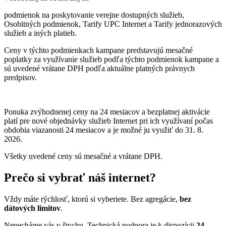
podmienok na poskytovanie verejne dostupných služieb,
Osobitných podmienok, Tarify UPC Internet a Tarify jednorazových
služieb a iných platieb.
Ceny v týchto podmienkach kampane predstavujú mesačné
poplatky za využívanie služieb podľa týchto podmienok kampane a
sú uvedené vrátane DPH podľa aktuálne platných právnych
predpisov.
Ponuka zvýhodnenej ceny na 24 mesiacov a bezplatnej aktivácie
platí
pre nové objednávky služieb Internet pri ich využívaní počas
obdobia viazanosti 24 mesiacov a je možné ju využiť do 31. 8.
2026.
Všetky uvedené ceny sú mesačné a vrátane DPH.
Prečo si vybrať náš internet?
Vždy máte rýchlosť, ktorú si vyberiete. Bez agregácie,
bez
dátových limitov
.
Nenecháme vás v štychu. Technická podpora je k dispozícii
24